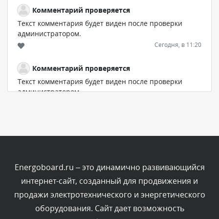
Комментарий проверяется
Текст комментария будет виден после проверки
администратором.
Сегодня, в 11:20
Комментарий проверяется
Текст комментария будет виден после проверки
администратором.
Сегодня, в 08:48
Комментарий проверяется
Текст комментария будет виден после проверки
администратором.
Сегодня, в 08:46
Energoboard.ru – это динамично развивающийся
интернет-сайт, созданный для продвижения и
Комментарий проверяется
продажи электротехнического и энергетического
Текст комментария будет виден после проверки
оборудования. Сайт дает возможность
администратором.