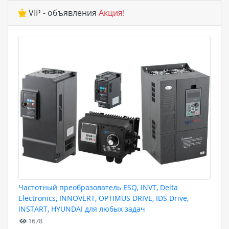
VIP - объявления
Акция!
Частотный преобразователь ESQ, INVT, Delta
Electronics, INNOVERT, OPTIMUS DRIVE, IDS Drive,
INSTART, HYUNDAI для любых задач
1678