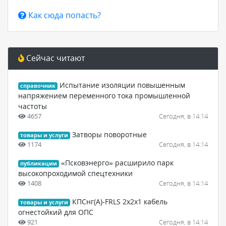
Как сюда попасть?
Сейчас читают
Испытание изоляции повышенным
справочник
напряжением переменного тока промышленной
частоты
4657
Сегодня, в 14:14
Затворы поворотные
товары и услуги
1174
Сегодня, в 14:14
«Псковэнерго» расширило парк
публикации
высокопроходимой спецтехники
1408
Сегодня, в 14:14
КПСнг(А)-FRLS 2х2х1 кабель
товары и услуги
огнестойкий для ОПС
921
Сегодня, в 14:14