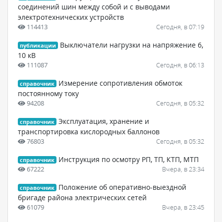
соединений шин между собой и с выводами
электротехнических устройств
114413
Сегодня, в 07:19
Выключатели нагрузки на напряжение 6,
публикации
10 кВ
111087
Сегодня, в 06:13
Измерение сопротивления обмоток
справочник
постоянному току
94208
Сегодня, в 05:32
Эксплуатация, хранение и
справочник
транспортировка кислородных баллонов
76803
Сегодня, в 05:32
Инструкция по осмотру РП, ТП, КТП, МТП
справочник
67222
Вчера, в 23:34
Положение об оперативно-выездной
справочник
бригаде района электрических сетей
61079
Вчера, в 23:45