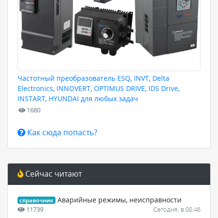
Частотный преобразователь ESQ, INVT, Delta
Electronics, INNOVERT, OPTIMUS DRIVE, IDS Drive,
INSTART, HYUNDAI для любых задач
1680
Как сюда попасть?
Сейчас читают
Аварийные режимы, неисправности
справочник
11739
Сегодня, в 08:46