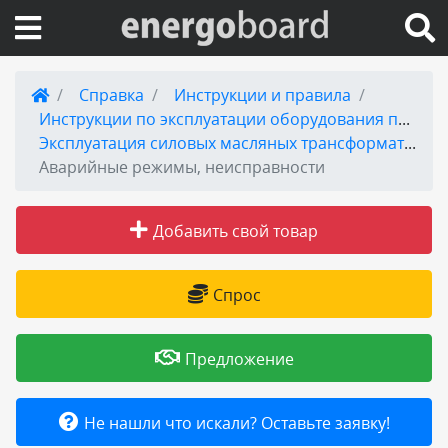
Вход на сайт
Справка
Инструкции и правила
Инструкции по эксплуатации оборудования подстанций.
Поиск по сайту
Эксплуатация силовых масляных трансформаторов 35-110 кВ
Аварийные режимы, неисправности
Публикации
Добавить свой товар
Справка
Спрос
Книги
Товары и услуги
Предложение
Добавить товар или услугу
Не нашли что искали? Оставьте заявку!