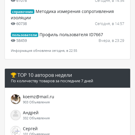
61078
Сегодня, в 14:54
Методика измерения сопротивления
справочник
изоляции
60738
Сегодня, в 14:57
Профиль пользователя ID7667
пользователи
58459
Вчера, в 23:29
Информация обновлена сегодня, в 22:55
TOP 10 авторов недели
По количеству товаров за последние 7 дней
koemz@mail.ru
903 Объявления
Андрей
332 Объявления
Сергей
101 Объявление