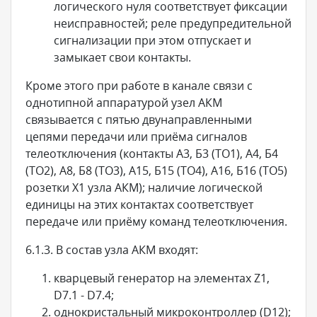
логического нуля соответствует фиксации
неисправностей; реле предупредительной
сигнализации при этом отпускает и
замыкает свои контакты.
Кроме этого при работе в канале связи с
однотипной аппаратурой узел АКМ
связывается с пятью двунаправленными
цепями передачи или приёма сигналов
телеотключения (контакты А3, Б3 (ТО1), А4, Б4
(ТО2), А8, Б8 (ТО3), А15, Б15 (ТО4), А16, Б16 (ТО5)
розетки X1 узла АКМ); наличие логической
единицы на этих контактах соответствует
передаче или приёму команд телеотключения.
6.1.3. В состав узла АКМ входят:
кварцевый генератор на элементах Z1,
D7.1 - D7.4;
однокристальный микроконтроллер (D12);