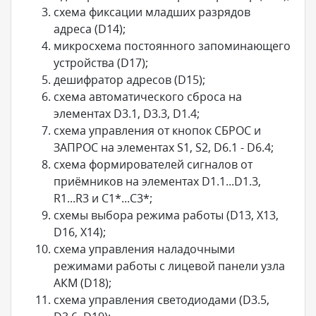
схема фиксации младших разрядов
адреса (D14);
микросхема постоянного запоминающего
устройства (D17);
дешифратор адресов (D15);
схема автоматического сброса на
элементах D3.1, D3.3, D1.4;
схема управления от кнопок СБРОС и
ЗАПРОС на элементах S1, S2, D6.1 - D6.4;
схема формирователей сигналов от
приёмников на элементах D1.1...D1.3,
R1...R3 и C1*...C3*;
схемы выбора режима работы (D13, X13,
D16, X14);
схема управления наладочными
режимами работы с лицевой панели узла
АКМ (D18);
схема управления светодиодами (D3.5,