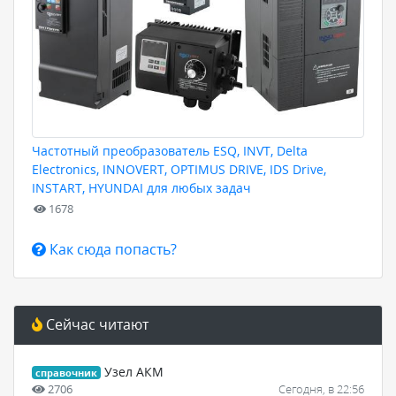
Частотный преобразователь ESQ, INVT, Delta
Electronics, INNOVERT, OPTIMUS DRIVE, IDS Drive,
INSTART, HYUNDAI для любых задач
1678
Как сюда попасть?
Сейчас читают
Узел АКМ
справочник
2706
Сегодня, в 22:56