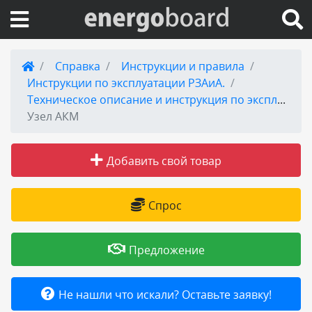
Вход на сайт
Справка
Инструкции и правила
Инструкции по эксплуатации РЗАиА.
Поиск по сайту
Техническое описание и инструкция по эксплуатации ПВЗ-ТО
Узел АКМ
Публикации
Добавить свой товар
Справка
Спрос
Книги
Товары и услуги
Предложение
Добавить товар или услугу
Не нашли что искали? Оставьте заявку!