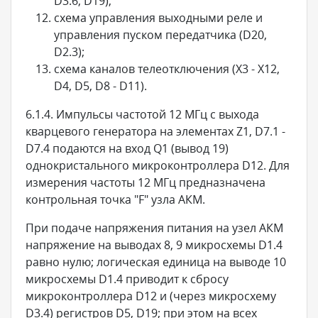
D3.6, D19);
схема управления выходными реле и
управления пуском передатчика (D20,
D2.3);
схема каналов телеотключения (X3 - X12,
D4, D5, D8 - D11).
6.1.4. Импульсы частотой 12 МГц с выхода
кварцевого генератора на элементах Z1, D7.1 -
D7.4 подаются на вход Q1 (вывод 19)
однокристального микроконтроллера D12. Для
измерения частоты 12 МГц предназначена
контрольная точка "F" узла АКМ.
При подаче напряжения питания на узел АКМ
напряжение на выводах 8, 9 микросхемы D1.4
равно нулю; логическая единица на выводе 10
микросхемы D1.4 приводит к сбросу
микроконтроллера D12 и (через микросхему
D3.4) регистров D5, D19; при этом на всех