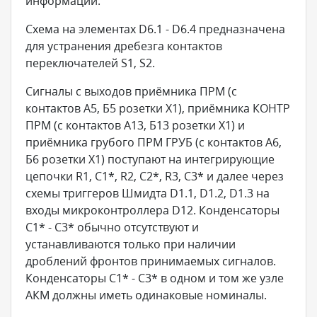
информации.
Схема на элементах D6.1 - D6.4 предназначена
для устранения дребезга контактов
переключателей S1, S2.
Сигналы с выходов приёмника ПРМ (с
контактов А5, Б5 розетки X1), приёмника КОНТР
ПРМ (с контактов А13, Б13 розетки X1) и
приёмника грубого ПРМ ГРУБ (с контактов А6,
Б6 розетки X1) поступают на интегрирующие
цепочки R1, C1*, R2, C2*, R3, C3* и далее через
схемы триггеров Шмидта D1.1, D1.2, D1.3 на
входы микроконтроллера D12. Конденсаторы
C1* - C3* обычно отсутствуют и
устанавливаются только при наличии
дроблений фронтов принимаемых сигналов.
Конденсаторы C1* - C3* в одном и том же узле
АКМ должны иметь одинаковые номиналы.