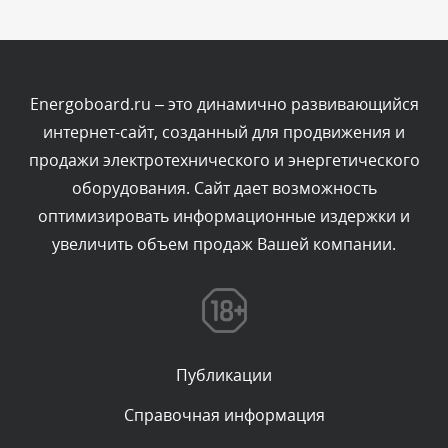
Комментарий проверяется
Текст комментария будет виден после проверки
администратором.
Сегодня, в 11:55
Energoboard.ru – это динамично развивающийся
интернет-сайт, созданный для продвижения и
Комментарий проверяется
продажи электротехнического и энергетического
Текст комментария будет виден после проверки
оборудования. Сайт дает возможность
администратором.
Сегодня, в 11:47
оптимизировать информационные издержки и
увеличить объем продаж Вашей компании.
Комментарий проверяется
Текст комментария будет виден после проверки
администратором.
Сегодня, в 11:26
Публикации
Комментарий проверяется
Текст комментария будет виден после проверки
Справочная информация
администратором.