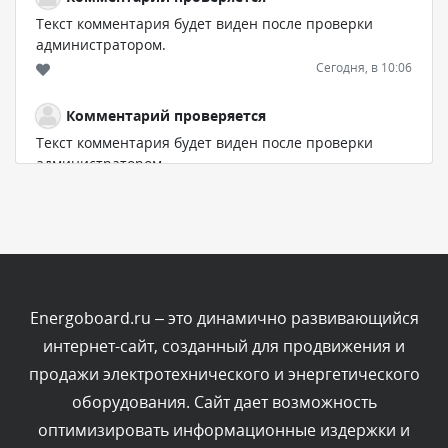
Текст комментария будет виден после проверки
администратором.
Сегодня, в 10:06
Комментарий проверяется
Текст комментария будет виден после проверки
администратором.
Сегодня, в 07:21
Комментарий проверяется
Текст комментария будет виден после проверки
администратором.
Сегодня, в 06:43
Energoboard.ru – это динамично развивающийся
интернет-сайт, созданный для продвижения и
Комментарий проверяется
продажи электротехнического и энергетического
Текст комментария будет виден после проверки
оборудования. Сайт дает возможность
администратором.
Сегодня, в 04:34
оптимизировать информационные издержки и