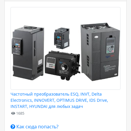
Частотный преобразователь ESQ, INVT, Delta
Electronics, INNOVERT, OPTIMUS DRIVE, IDS Drive,
INSTART, HYUNDAI для любых задач
1685
Как сюда попасть?