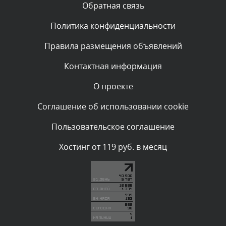
Сегодня, в 05:32
Обратная связь
Политика конфиденциальности
Комментарий проверяется
Текст комментария будет виден после проверки
Правила размещения объявлений
администратором.
Сегодня, в 05:31
Контактная информация
О проекте
Комментарий проверяется
Текст комментария будет виден после проверки
Соглашение об использовании cookie
администратором.
Сегодня, в 04:44
Пользовательское соглашение
Комментарий проверяется
Хостинг от 119 руб. в месяц
Текст комментария будет виден после проверки
администратором.
Сегодня, в 04:43
Комментарий проверяется
Текст комментария будет виден после проверки