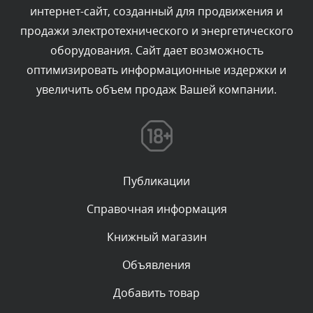
интернет-сайт, созданный для продвижения и
Комментарий проверяется
продажи электротехнического и энергетического
Текст комментария будет виден после проверки
оборудования. Сайт дает возможность
администратором.
Сегодня, в 09:03
оптимизировать информационные издержки и
увеличить объем продаж Вашей компании.
Комментарий проверяется
Текст комментария будет виден после проверки
администратором.
Сегодня, в 07:26
Публикации
Комментарий проверяется
Текст комментария будет виден после проверки
Справочная информация
администратором.
Сегодня, в 05:53
Книжный магазин
Объявления
Комментарий проверяется
Текст комментария будет виден после проверки
Добавить товар
администратором.