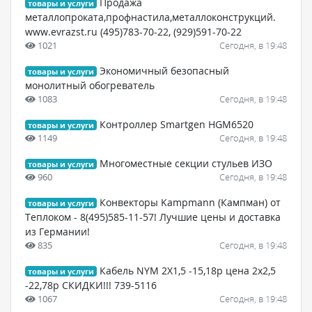
Продажа
товары и услуги
металлопроката,профнастила,металлоконструкций.
www.evrazst.ru (495)783-70-22, (929)591-70-22
1021
Сегодня, в 19:48
Экономичный безопасный
товары и услуги
монолитный обогреватель
1083
Сегодня, в 19:48
Контроллер Smartgen HGM6520
товары и услуги
1149
Сегодня, в 19:48
Многоместные секции стульев ИЗО
товары и услуги
960
Сегодня, в 19:48
Конвекторы Kampmann (Кампман) от
товары и услуги
Теплоком - 8(495)585-11-57! Лучшие цены и доставка
из Германии!
835
Сегодня, в 19:48
Кабель NYM 2X1,5 -15,18р цена 2x2,5
товары и услуги
-22,78р СКИДКИ!!! 739-5116
1067
Сегодня, в 19:48