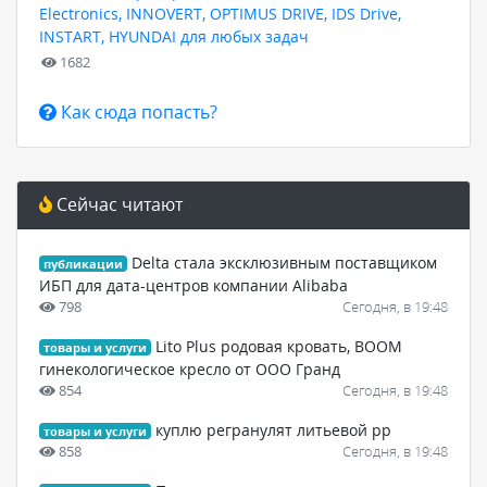
Electronics, INNOVERT, OPTIMUS DRIVE, IDS Drive,
INSTART, HYUNDAI для любых задач
1682
Как сюда попасть?
Сейчас читают
Delta стала эксклюзивным поставщиком
публикации
ИБП для дата-центров компании Alibaba
798
Сегодня, в 19:48
Lito Plus родовая кровать, BOOM
товары и услуги
гинекологическое кресло от ООО Гранд
854
Сегодня, в 19:48
куплю регранулят литьевой pp
товары и услуги
858
Сегодня, в 19:48