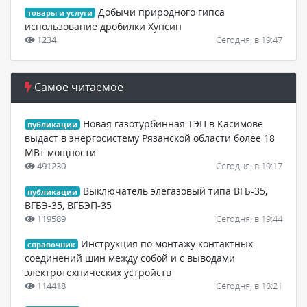
Добычи природного гипса
товары и услуги
использование дробилки Хунсин
1234
Сегодня, в 19:47
Самое читаемое
Новая газотурбинная ТЭЦ в Касимове
публикации
выдаст в энергосистему Рязанской области более 18
МВт мощности
491230
Сегодня, в 19:17
Выключатель элегазовый типа ВГБ-35,
публикации
ВГБЭ-35, ВГБЭП-35
119589
Сегодня, в 19:44
Инструкция по монтажу контактных
справочник
соединений шин между собой и с выводами
электротехнических устройств
114418
Сегодня, в 18:21