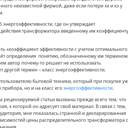
ного неизвестной фирмой, даже если потери хх и кз у
м.
б энергоэффективности, где он утверждает
 действия трансформатора введенному им коэффициент
ать «коэффициент эффективности с учетом оптимального
 даёт определения понятию, обозначенному им термином
ем автор почему-то решает не использовать
т другой термин – класс энергоэффективности.
пользователю бытовой техники, который при покупке у
 прибора, но и на класс его
энергоэффективности
.
 рецензируемой статьи вызваны прежде всего тем, что
я, к которой он адресует свой материал. В связи с тем,
аудитория, мне показалась странной и декларированная
ависимостей цены распределительного трансформатора 
мыкания.