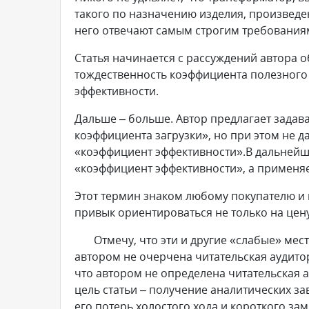
такого по назначению изделия, произведен
него отвечают самым строгим требования
Статья начинается с рассуждений автора о
тождественность коэффициента полезного
эффективности.
Дальше – больше. Автор предлагает задав
коэффициента загрузки», но при этом не
«коэффициент эффективности».В дальнейш
«коэффициент эффективности», а применяе
Этот термин знаком любому покупателю и 
привык ориентироваться не только на цену
Отмечу, что эти и другие «слабые» места
автором не очерчена читательская аудитори
что автором не определена читательская 
цель статьи – получение аналитических з
его потерь холостого хода и короткого за