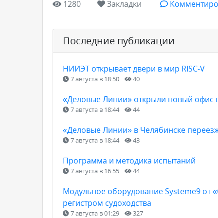
1280
Закладки
Комментиро
Последние публикации
НИИЭТ открывает двери в мир RISC-V
7 августа в 18:50
40
«Деловые Линии» открыли новый офис 
7 августа в 18:44
44
«Деловые Линии» в Челябинске переез
7 августа в 18:44
43
Программа и методика испытаний
7 августа в 16:55
44
Модульное оборудование Systeme9 от 
регистром судоходства
7 августа в 01:29
327