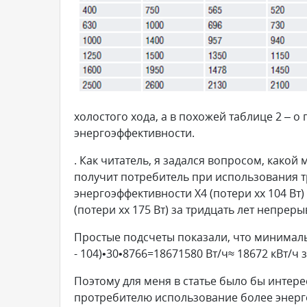
холостого хода, а в похожей таблице 2 – о
энергоэффективности.
. Как читатель, я задался вопросом, како
получит потребитель при использования 
энергоэффективности Х4 (потери хх 104 Вт
(потери хх 175 Вт) за тридцать лет непрер
Простые подсчеты показали, что минимал
- 104)•30•8766=18671580 Вт/ч≈ 18672 кВт/ч 
Поэтому для меня в статье было бы интере
протребителю использование более энерг