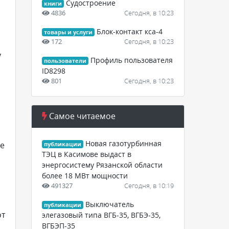
Судостроение
книги
4836
Сегодня, в 10:23
Блок-контакт кса-4
товары и услуги
172
Сегодня, в 10:23
у
Профиль пользователя
пользователи
ID8298
801
Сегодня, в 10:23
Самое читаемое
Новая газотурбинная
же
публикации
ТЭЦ в Касимове выдаст в
энергосистему Рязанской области
более 18 МВт мощности
491327
Сегодня, в 10:19
Выключатель
публикации
от
элегазовый типа ВГБ-35, ВГБЭ-35,
ВГБЭП-35