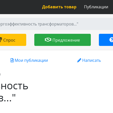
Добавить товар
Публикации
ергоэффективность трансформаторов..."
Спрос
Предложение
Мои публикации
Написать
ю
ность
.."