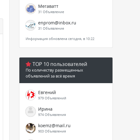
Мегаватт
31 Объявление
enprom@inbox.ru
31 Объявление
Информация обновлена сегодня, в 10:22
TOP 10 пользователей
По количеству размещенных
объявлений за всё время
Евгений
979 Объявлений
Ирина
974 Объявления
koemz@mail.ru
903 Объявления