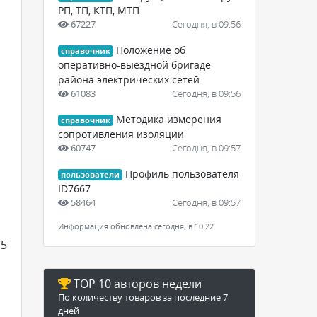
РП, ТП, КТП, МТП
67227
Сегодня, в 09:56
Положение об
справочник
оперативно-выездной бригаде
района электрических сетей
61083
Сегодня, в 09:56
Методика измерения
справочник
сопротивления изоляции
60747
Сегодня, в 09:57
Профиль пользователя
пользователи
ID7667
58464
Сегодня, в 09:57
Информация обновлена сегодня, в 10:22
75
TOP 10 авторов недели
По количеству товаров за последние 7
дней