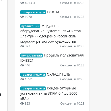
491331
Сегодня, в 10:23
ГУ-81М
товары и услуги
1070
Сегодня, в 10:23
Модульное
публикации
оборудование Systeme9 от «Систэм
Электрик» одобрено Российским
морским регистром судоходства
327
Сегодня, в 10:23
Профиль пользователя
пользователи
ID48821
446
Сегодня, в 10:23
ОХЛАДИТЕЛЬ
товары и услуги
1352
Сегодня, в 10:23
Конденсаторные
товары и услуги
установки типа УКРМ 0 4 до 3000
е
кВАр
823
Сегодня, в 10:23