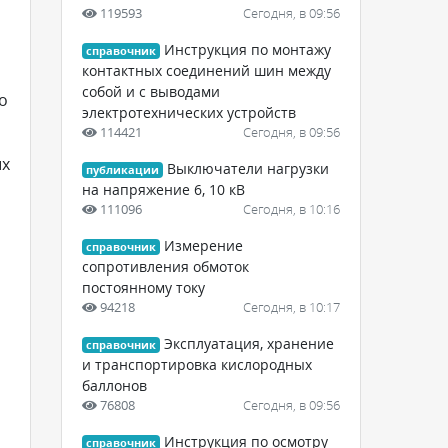
119593
Сегодня, в 09:56
Инструкция по монтажу
справочник
контактных соединений шин между
собой и с выводами
о
электротехнических устройств
114421
Сегодня, в 09:56
ых
Выключатели нагрузки
публикации
на напряжение 6, 10 кВ
111096
Сегодня, в 10:16
Измерение
справочник
сопротивления обмоток
постоянному току
94218
Сегодня, в 10:17
Эксплуатация, хранение
справочник
и транспортировка кислородных
баллонов
76808
Сегодня, в 09:56
Инструкция по осмотру
справочник