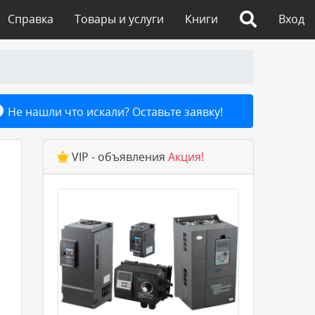
Справка
Товары и услуги
Книги
Вход
Не нашли что искали? Оставьте заявку!
VIP - объявления
Акция!