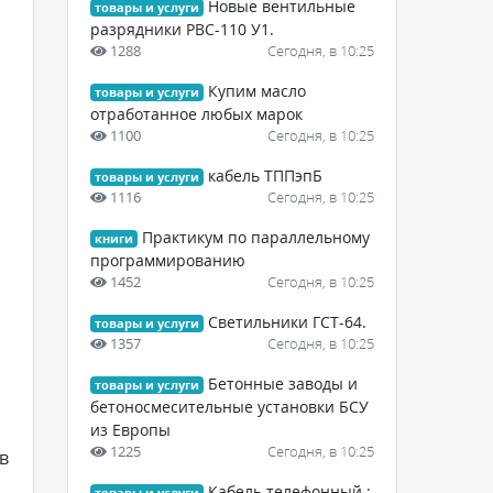
Новые вентильные
товары и услуги
разрядники РВС-110 У1.
1288
Сегодня, в 10:25
Купим масло
товары и услуги
отработанное любых марок
1100
Сегодня, в 10:25
кабель ТППэпБ
товары и услуги
1116
Сегодня, в 10:25
Практикум по параллельному
книги
программированию
1452
Сегодня, в 10:25
Светильники ГСТ-64.
товары и услуги
1357
Сегодня, в 10:25
Бетонные заводы и
товары и услуги
бетоносмесительные установки БСУ
из Европы
1225
Сегодня, в 10:25
в
Кабель телефонный :