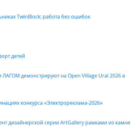
иках TwinBlock: работа без ошибок
форт детей
 ЛАГОМ демонстрируют на Open Village Ural 2026 в
минациях конкурса «Электрореклама‑2026»
нт дизайнерской серии ArtGallery рамками из камня