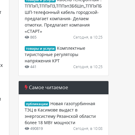
товары и услуги
ТППэП,ТППэПЗ,ТППэпЗБбШп,,ТППэПБ
т
ШП-телефонный кабель городской-
предлагает компания- Делаем
отмотки. Предлагает компания
«СТАРТ»
865
Сегодня, в 10:25
Комплектные
товары и услуги
тиристорные регуляторы
напряжения КРТ
ах
441
Сегодня, в 10:25
Самое читаемое
и
Новая газотурбинная
публикации
ТЭЦ в Касимове выдаст в
энергосистему Рязанской области
более 18 МВт мощности
490819
Сегодня, в 10:08