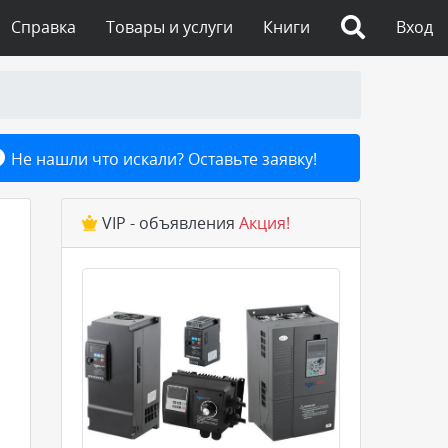
Справка
Товары и услуги
Книги
Вход
Не нашли что искали? Оставьте заявку!
VIP - объявления
Акция!