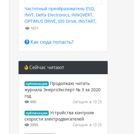
Частотный преобразователь ESQ,
INVT, Delta Electronics, INNOVERT,
OPTIMUS DRIVE, IDS Drive, INSTART,
HYUNDAI для любых задач
1671
Как сюда попасть?
Сейчас читают
Продолжаю читать
публикации
журнала ЭнергоЭксперт № 3 за 2020
год
990
Сегодня, в 10:25
Устройства контроля
публикации
скорости электродвигателей
3995
Сегодня, в 10:25