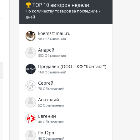
TOP 10 авторов недели
По количеству товаров за последние 7
дней
koemz@mail.ru
903 Объявления
Андрей
332 Объявления
Продавец (ООО ПКФ "Контакт")
168 Объявлений
Сергей
78 Объявлений
Анатолий
52 Объявления
Евгений
48 Объявлений
find2pm
46 Объявлений