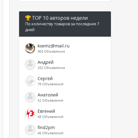
TOP 10 авторов недели
По количеству товаров за последние 7
дней
koemz@mail.ru
903 Объявления
Андрей
332 Объявления
Сергей
78 Объявлений
Анатолий
52 Объявления
Евгений
48 Объявлений
find2pm
46 Объявлений