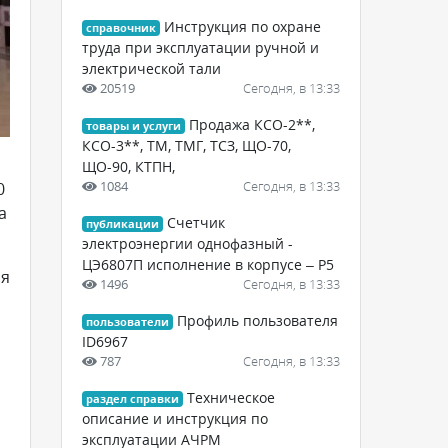
Инструкция по охране
справочник
труда при эксплуатации ручной и
электрической тали
20519
Сегодня, в 13:33
Продажа КСО-2**,
товары и услуги
КСО-3**, ТМ, ТМГ, ТСЗ, ЩО-70,
ЩО-90, КТПН,
1084
Сегодня, в 13:33
0
а
Счетчик
публикации
электроэнергии однофазный -
ЦЭ6807П исполнение в корпусе – Р5
ия
1496
Сегодня, в 13:33
Профиль пользователя
пользователи
ID6967
787
Сегодня, в 13:33
Техническое
раздел справки
описание и инструкция по
эксплуатации АЧРМ