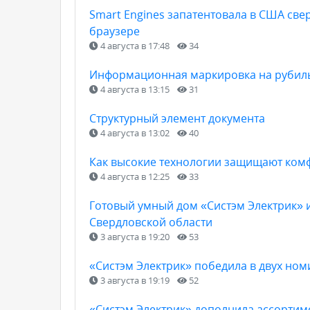
Smart Engines запатентовала в США св
браузере
4 августа в 17:48
34
Информационная маркировка на рубильн
4 августа в 13:15
31
Структурный элемент документа
4 августа в 13:02
40
Как высокие технологии защищают ком
4 августа в 12:25
33
Готовый умный дом «Систэм Электрик» и
Свердловской области
3 августа в 19:20
53
«Систэм Электрик» победила в двух но
3 августа в 19:19
52
«Систэм Электрик» дополнила ассортиме