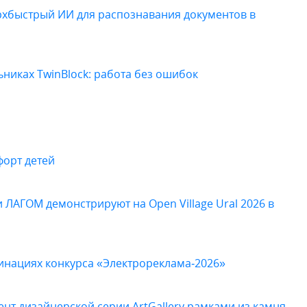
ерхбыстрый ИИ для распознавания документов в
иках TwinBlock: работа без ошибок
форт детей
 ЛАГОМ демонстрируют на Open Village Ural 2026 в
минациях конкурса «Электрореклама‑2026»
нт дизайнерской серии ArtGallery рамками из камня