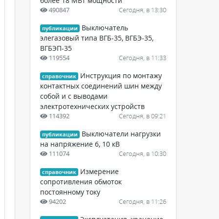
более 18 МВт мощности
490847
Сегодня, в 13:30
Выключатель
публикации
элегазовый типа ВГБ-35, ВГБЭ-35,
ВГБЭП-35
119554
Сегодня, в 11:33
Инструкция по монтажу
справочник
контактных соединений шин между
собой и с выводами
электротехнических устройств
114392
Сегодня, в 09:21
Выключатели нагрузки
публикации
на напряжение 6, 10 кВ
111074
Сегодня, в 10:30
Измерение
справочник
сопротивления обмоток
постоянному току
94202
Сегодня, в 11:26