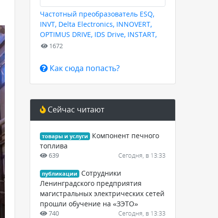
Частотный преобразователь ESQ,
INVT, Delta Electronics, INNOVERT,
OPTIMUS DRIVE, IDS Drive, INSTART,
HYUNDAI для любых задач
1672
Как сюда попасть?
Сейчас читают
Компонент печного
товары и услуги
топлива
639
Сегодня, в 13:33
Сотрудники
публикации
Ленинградского предприятия
магистральных электрических сетей
прошли обучение на «ЗЭТО»
740
Сегодня, в 13:33