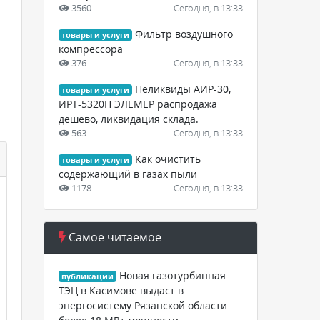
3560
Сегодня, в 13:33
Фильтр воздушного
товары и услуги
компрессора
376
Сегодня, в 13:33
Неликвиды АИР-30,
товары и услуги
ИРТ-5320Н ЭЛЕМЕР распродажа
дёшево, ликвидация склада.
563
Сегодня, в 13:33
Как очистить
товары и услуги
содержающий в газах пыли
1178
Сегодня, в 13:33
Самое читаемое
Новая газотурбинная
публикации
ТЭЦ в Касимове выдаст в
энергосистему Рязанской области