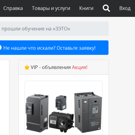
Справка
Товары и услуги
Книги
Вход
й прошли обучение на «ЗЭТО»
Не нашли что искали? Оставьте заявку!
VIP - объявления
Акция!