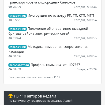
транспортировка кислородных баллонов
76799
Сегодня, в 10:44
Инструкция по осмотру РП, ТП, КТП, МТП
справочник
67221
Сегодня, в 09:54
Положение об оперативно-выездной
справочник
бригаде района электрических сетей
61074
Сегодня, в 09:55
Методика измерения сопротивления
справочник
изоляции
60736
Сегодня, в 09:54
Профиль пользователя ID7667
пользователи
58459
Вчера, в 23:29
Информация обновлена сегодня, в 11:17
TOP 10 авторов недели
По количеству товаров за последние 7 дней