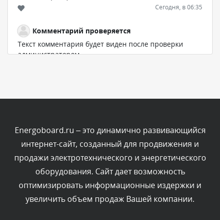
Сегодня, в 06:35
Комментарий проверяется
Текст комментария будет виден после проверки
администратором.
Сегодня, в 05:57
Комментарий проверяется
Текст комментария будет виден после проверки
администратором.
Сегодня, в 03:09
Energoboard.ru – это динамично развивающийся
интернет-сайт, созданный для продвижения и
Комментарий проверяется
продажи электротехнического и энергетического
Текст комментария будет виден после проверки
оборудования. Сайт дает возможность
администратором.
Сегодня, в 02:05
оптимизировать информационные издержки и
увеличить объем продаж Вашей компании.
Комментарий проверяется
Текст комментария будет виден после проверки