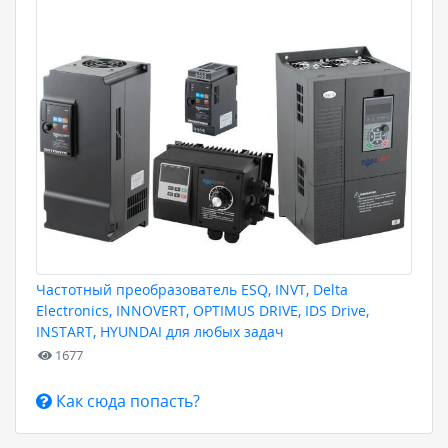
Частотный преобразователь ESQ, INVT, Delta
Electronics, INNOVERT, OPTIMUS DRIVE, IDS Drive,
INSTART, HYUNDAI для любых задач
1677
Как сюда попасть?