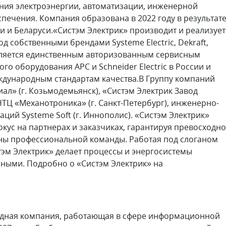
ния электроэнергии, автоматизации, инженерной
ечения. Компания образована в 2022 году в результат
ии и Беларуси.«Систэм Электрик» производит и реализует
 собственными брендами Systeme Electric, Dekraft,
является единственным авторизованным сервисным
о оборудования APC и Schneider Electric в России и
еждународным стандартам качества.В Группу компаний
ал» (г. Козьмодемьянск), «Систэм Электрик Завод
НТЦ «Механотроника» (г. Санкт-Петербург), инженерно-
аций Systeme Soft (г. Иннополис). «Систэм Электрик»
ус на партнерах и заказчиках, гарантируя превосходн
оны профессиональной команды. Работая под слоганом
тэм Электрик» делает процессы и энергосистемы
ными. Подробно о «Систэм Электрик» на
дная компания, работающая в сфере информационной