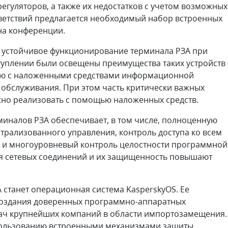
егуляторов, а также их недостатков с учетом возможных
ответствий предлагается необходимый набор встроенных
 на конференции.
 устойчивое функционирование терминала РЗА при
туплении были освещены преимущества таких устройств 
ию с наложенными средствами информационной
 обслуживания. При этом часть критически важных
но реализовать с помощью наложенных средств.
иналов РЗА обеспечивает, в том числе, полноценную
трализованного управления, контроль доступа ко всем
а и многоуровневый контроль целостности программной
ия сетевых соединений и их защищенность повышают
станет операционная система KasperskyOS. Ее
создания доверенных программно-аппаратных
дач крупнейших компаний в области импортозамещения.
спользованию встроенными механизмами защиты,