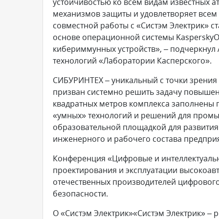
устойчивостью ко всем видам известных а
механизмов защиты и удовлетворяет все
совместной работы с «Систэм Электрик» с
основе операционной системы KasperskyO
кибериммунных устройств», – подчеркнул 
технологий «Лаборатории Касперского».
СИБУРИНТЕХ – уникальный с точки зрения
призван системно решить задачу повышен
квадратных метров комплекса заполнены 
«умных» технологий и решений для промы
образовательной площадкой для развити
инженерного и рабочего состава предпри
Конференция «Цифровые и интеллектуаль
проектирования и эксплуатации высокоа
отечественных производителей цифрового
безопасности.
О «Систэм Электрик»«Систэм Электрик» – 