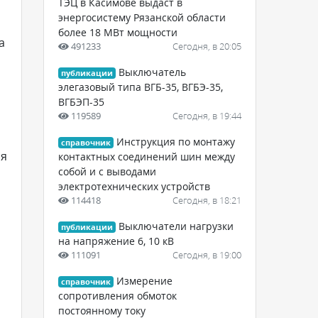
ТЭЦ в Касимове выдаст в
энергосистему Рязанской области
более 18 МВт мощности
а
491233
Сегодня, в 20:05
Выключатель
публикации
элегазовый типа ВГБ-35, ВГБЭ-35,
ВГБЭП-35
119589
Сегодня, в 19:44
Инструкция по монтажу
справочник
ля
контактных соединений шин между
собой и с выводами
электротехнических устройств
114418
Сегодня, в 18:21
Выключатели нагрузки
публикации
на напряжение 6, 10 кВ
111091
Сегодня, в 19:00
Измерение
справочник
сопротивления обмоток
постоянному току