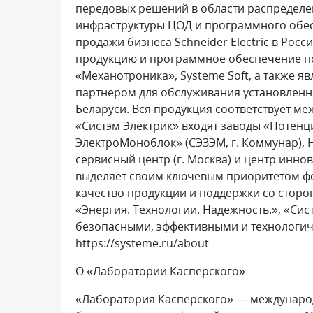
передовых решений в области распределе
инфраструктуры ЦОД и программного обесп
продажи бизнеса Schneider Electric в Росс
продукцию и программное обеспечение под
«Механотроника», Systeme Soft, а также 
партнером для обслуживания установленног
Беларуси. Вся продукция соответствует м
«Систэм Электрик» входят заводы «Потенци
ЭлектроМоноблок» (СЭЗЭМ, г. Коммунар), 
сервисный центр (г. Москва) и центр иннов
выделяет своим ключевым приоритетом фок
качество продукции и поддержки со стор
«Энергия. Технологии. Надежность.», «Сис
безопасными, эффективными и технологич
https://systeme.ru/about
О «Лаборатории Касперского»
«Лаборатория Касперского» — междунаро