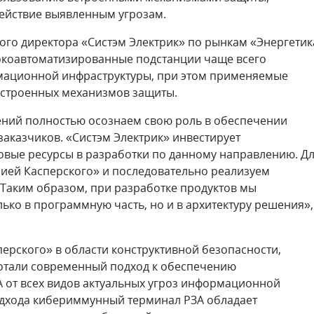
йствие выявленным угрозам.
ого директора «Систэм Электрик» по рынкам «Энергетик
окоавтоматизированные подстанции чаще всего
мационной инфраструктуры, при этом применяемые
встроенных механизмов защиты.
ний полностью осознаем свою роль в обеспечении
аказчиков. «Систэм Электрик» инвестирует
овые ресурсы в разработки по данному направлению. Д
рией Касперского» и последовательно реализуем
Таким образом, при разработке продуктов мы
ько в программную часть, но и в архитектуру решения»,
ерского» в области конструктивной безопасности,
ботали современный подход к обеспечению
от всех видов актуальных угроз информационной
подхода кибериммунный терминал РЗА обладает