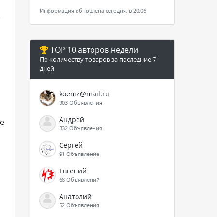
Информация обновлена сегодня, в 20:06
е
TOP 10 авторов недели
По количеству товаров за последние 7
дней
koemz@mail.ru
903 Объявления
Андрей
ое
332 Объявления
Сергей
91 Объявление
Евгений
68 Объявлений
Анатолий
52 Объявления