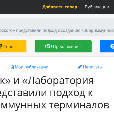
Добавить товар
Публикации
ерского» представили подход к созданию кибериммунны
Спрос
Предложение
Мои публикации
Написать
к» и «Лаборатория
едставили подход к
иммунных терминалов