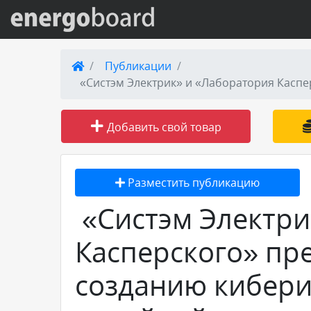
Вход на сайт
Публикации
«Систэм Электрик» и «Лаборатория Касп
Поиск по сайту
Добавить свой товар
Публикации
Справка
Разместить публикацию
«Систэм Электри
Книги
Касперского» пр
Товары и услуги
созданию кибер
Добавить товар или услугу