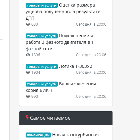
Оценка размера
товары и услуги
ущерба полученного в результате
ДТП
630
Сегодня, в 20:06
Подключение и
товары и услуги
–
работа 3 фазного двигателя в 1
фазной сети
1396
Сегодня, в 20:06
Логика Т-303У2
товары и услуги
1904
Сегодня, в 20:06
Блок извлечения
товары и услуги
корня БИК-1
990
Сегодня, в 20:06
Самое читаемое
Новая газотурбинная
публикации