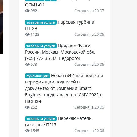
ОСМ1-0,1
982
Сегодня, в 20:07
паровая турбина
товары и услуги
ПТ-29
1123
Сегодня, в 20:06
Продаем Флаги
товары и услуги
России, Москвы, Московской обл.
(905) 772-35-37. Недорого!
673
Сегодня, в 20:06
Новая пИИ для поиска и
публикации
верификации подписей в
документах от компании Smart
Engines представлен на ICMV 2025 в
Париже
252
Сегодня, в 20:06
Переключатели
товары и услуги
галетные ПГ15
1545
Сегодня, в 20:06