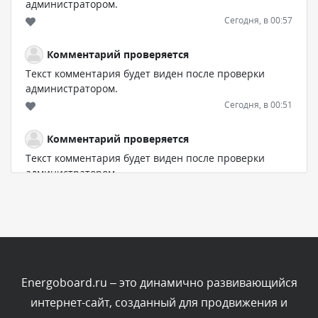
администратором.
Сегодня, в 00:57
Комментарий проверяется
Текст комментария будет виден после проверки
администратором.
Сегодня, в 00:51
Комментарий проверяется
Текст комментария будет виден после проверки
администратором.
Сегодня, в 00:51
Комментарий проверяется
Текст комментария будет виден после проверки
администратором.
Сегодня, в 00:45
Energoboard.ru – это динамично развивающийся
интернет-сайт, созданный для продвижения и
Комментарий проверяется