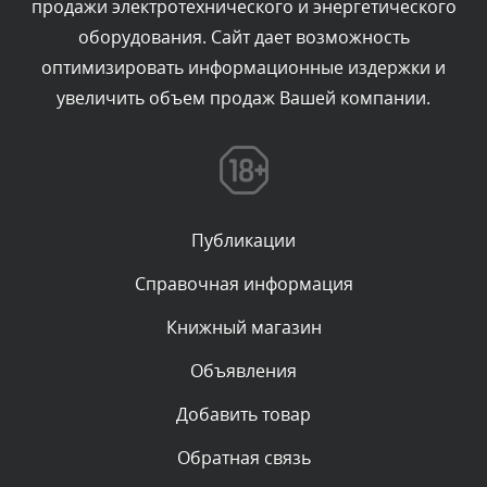
продажи электротехнического и энергетического
Текст комментария будет виден после проверки
оборудования. Сайт дает возможность
администратором.
Сегодня, в 00:40
оптимизировать информационные издержки и
увеличить объем продаж Вашей компании.
Комментарий проверяется
Текст комментария будет виден после проверки
администратором.
Сегодня, в 00:04
Публикации
Комментарий проверяется
Текст комментария будет виден после проверки
Справочная информация
администратором.
Вчера, в 23:39
Книжный магазин
Объявления
Комментарий проверяется
Текст комментария будет виден после проверки
Добавить товар
администратором.
Вчера, в 23:22
Обратная связь