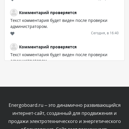
Комментарий проверяется
Текст комментария будет виден после проверки
администратором.
Сегодня, в 16:40
Комментарий проверяется
Текст комментария будет виден после проверки
администратором.
Сегодня, в 13:39
Комментарий проверяется
Текст комментария будет виден после проверки
администратором.
Сегодня, в 13:25
Energoboard.ru – это динамично развивающийся
интернет-сайт, созданный для продвижения и
Комментарий проверяется
продажи электротехнического и энергетического
Текст комментария будет виден после проверки