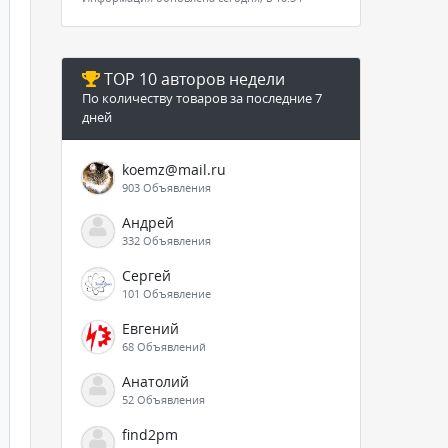
TOP 10 авторов недели
По количеству товаров за последние 7
дней
koemz@mail.ru
903 Объявления
Андрей
332 Объявления
Сергей
101 Объявление
Евгений
68 Объявлений
Анатолий
52 Объявления
find2pm