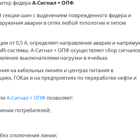
нитор фидера
А-Сигнал + ОПФ
.
й секции шин с выделением поврежденного фидера и
наружения аварии в сетях любой топологии и типом
ции от 0,5 А, определяет направление аварии и напряму
MS-системы. А-Сигнал + ОПФ осуществляет сбор сигнало
авление выключателями нагрузки в ячейках.
ия на кабельных линиях и центрах питания в
циях, ГОКах и на предприятиях по переработке нефти и
ети
А-Сигнал + ОПФ
позволяет:
чении потребителей;
 без отключения линии;