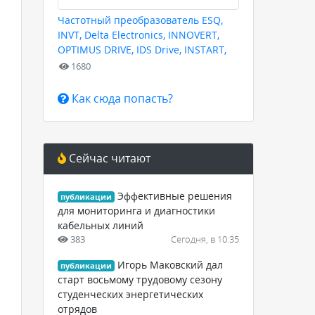
Частотный преобразователь ESQ,
INVT, Delta Electronics, INNOVERT,
OPTIMUS DRIVE, IDS Drive, INSTART,
HYUNDAI для любых задач
1680
Как сюда попасть?
Сейчас читают
Эффективные решения
публикации
для мониторинга и диагностики
кабельных линий
383
Сегодня, в 10:35
Игорь Маковский дал
публикации
старт восьмому трудовому сезону
студенческих энергетических
отрядов