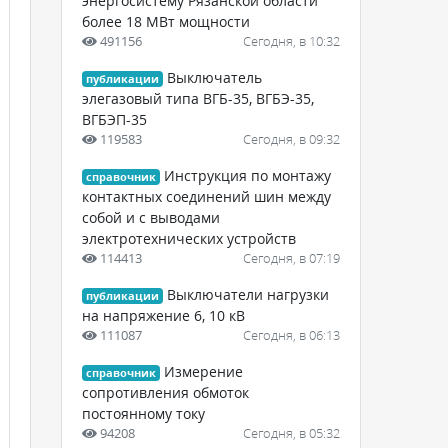
энергосистему Рязанской области
более 18 МВт мощности
491156
Сегодня, в 10:32
Выключатель
публикации
элегазовый типа ВГБ-35, ВГБЭ-35,
ВГБЭП-35
119583
Сегодня, в 09:32
Инструкция по монтажу
справочник
контактных соединений шин между
собой и с выводами
электротехнических устройств
114413
Сегодня, в 07:19
Выключатели нагрузки
публикации
на напряжение 6, 10 кВ
111087
Сегодня, в 06:13
Измерение
справочник
сопротивления обмоток
постоянному току
94208
Сегодня, в 05:32