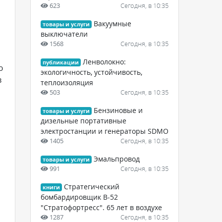
623
Сегодня, в 10:35
Вакуумные
товары и услуги
выключатели
1568
Сегодня, в 10:35
Ленволокно:
публикации
ю
экологичность, устойчивость,
в
теплоизоляция
503
Сегодня, в 10:35
Бензиновые и
товары и услуги
дизельные портативные
электростанции и генераторы SDMO
1405
Сегодня, в 10:35
Эмальпровод
товары и услуги
991
Сегодня, в 10:35
Стратегический
книги
бомбардировщик В-52
"Стратофортресс". 65 лет в воздухе
1287
Сегодня, в 10:35