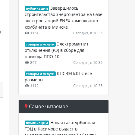
Завершилось
публикации
строительство энергоцентра на базе
электростанций ENEX камвольного
комбината в Минске
и
1151
Сегодня, в 10:35
Электромагнит
товары и услуги
отключения (РЭ) в сборе для
привода ППО-10
847
Сегодня, в 10:35
КПСВЭПсКПс все
товары и услуги
размеры
1112
Сегодня, в 10:35
Самое читаемое
Новая газотурбинная
публикации
ТЭЦ в Касимове выдаст в