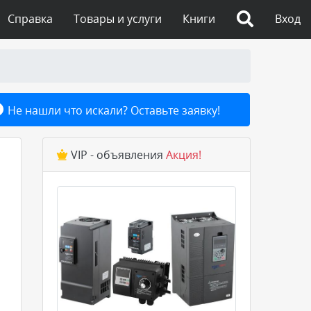
Справка
Товары и услуги
Книги
Вход
Не нашли что искали? Оставьте заявку!
VIP - объявления
Акция!