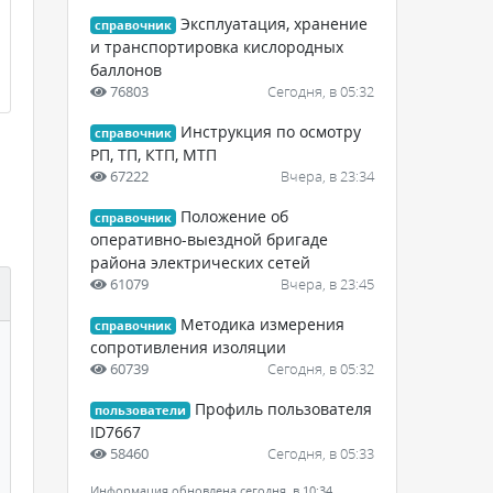
Эксплуатация, хранение
справочник
и транспортировка кислородных
баллонов
76803
Сегодня, в 05:32
Инструкция по осмотру
справочник
РП, ТП, КТП, МТП
67222
Вчера, в 23:34
Положение об
справочник
оперативно-выездной бригаде
района электрических сетей
61079
Вчера, в 23:45
Методика измерения
справочник
сопротивления изоляции
60739
Сегодня, в 05:32
Профиль пользователя
пользователи
ID7667
58460
Сегодня, в 05:33
Информация обновлена сегодня, в 10:34