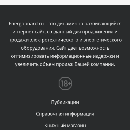
Текст комментария будет виден после проверки
администратором.
Сегодня, в 10:06
Energoboard.ru – это динамично развивающийся
интернет-сайт, созданный для продвижения и
Комментарий проверяется
продажи электротехнического и энергетического
Текст комментария будет виден после проверки
оборудования. Сайт дает возможность
администратором.
Сегодня, в 07:21
оптимизировать информационные издержки и
увеличить объем продаж Вашей компании.
Комментарий проверяется
Текст комментария будет виден после проверки
администратором.
Сегодня, в 06:43
Публикации
Комментарий проверяется
Текст комментария будет виден после проверки
Справочная информация
администратором.
Сегодня, в 04:34
Книжный магазин