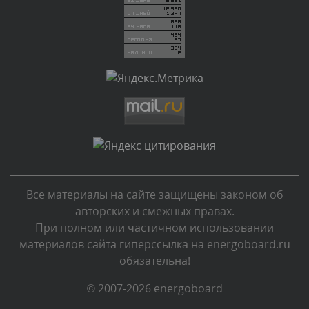
Вчера, в 20:07
Комментарий проверяется
Текст комментария будет виден после проверки
администратором.
Вчера, в 16:57
Комментарий проверяется
Текст комментария будет виден после проверки
администратором.
Вчера, в 13:26
Все материалы на сайте защищены законом об
Комментарий проверяется
авторских и смежных правах.
Текст комментария будет виден после проверки
При полном или частичном использовании
администратором.
материалов сайта гиперссылка на energoboard.ru
Вчера, в 12:52
обязательна!
Комментарий проверяется
© 2007-2026 energoboard
Текст комментария будет виден после проверки