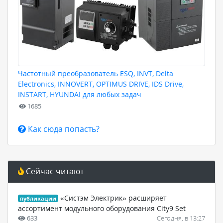
Частотный преобразователь ESQ, INVT, Delta
Electronics, INNOVERT, OPTIMUS DRIVE, IDS Drive,
INSTART, HYUNDAI для любых задач
1685
Как сюда попасть?
Сейчас читают
«Систэм Электрик» расширяет
публикации
ассортимент модульного оборудования City9 Set
633
Сегодня, в 13:27