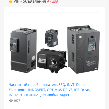
VIP - объявления
Акция!
Частотный преобразователь ESQ, INVT, Delta
Electronics, INNOVERT, OPTIMUS DRIVE, IDS Drive,
INSTART, HYUNDAI для любых задач
1677