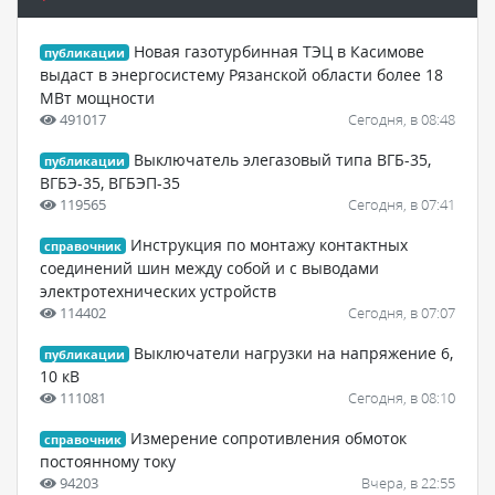
Новая газотурбинная ТЭЦ в Касимове
публикации
выдаст в энергосистему Рязанской области более 18
МВт мощности
491017
Сегодня, в 08:48
Выключатель элегазовый типа ВГБ-35,
публикации
ВГБЭ-35, ВГБЭП-35
119565
Сегодня, в 07:41
Инструкция по монтажу контактных
справочник
соединений шин между собой и с выводами
электротехнических устройств
114402
Сегодня, в 07:07
Выключатели нагрузки на напряжение 6,
публикации
10 кВ
111081
Сегодня, в 08:10
Измерение сопротивления обмоток
справочник
постоянному току
94203
Вчера, в 22:55