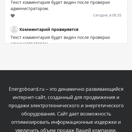
Текст комментария будет виден после проверки
администратором.
Сегодня, в 06:35
Комментарий проверяется
Текст комментария будет виден после проверки
администратором.
Сегодня, в 05:57
Комментарий проверяется
Текст комментария будет виден после проверки
администратором.
Сегодня, в 03:09
Energoboard.ru – это динамично развивающийся
интернет-сайт, созданный для продвижения и
Комментарий проверяется
продажи электротехнического и энергетического
Текст комментария будет виден после проверки
оборудования. Сайт дает возможность
администратором.
Сегодня, в 02:05
оптимизировать информационные издержки и
увеличить объем продаж Вашей компании.