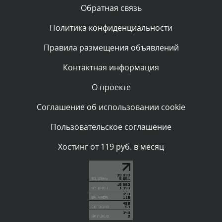
Вчера, в 22:19
Обратная связь
Политика конфиденциальности
Комментарий проверяется
Текст комментария будет виден после проверки
Правила размещения объявлений
администратором.
Вчера, в 20:10
Контактная информация
О проекте
Комментарий проверяется
Текст комментария будет виден после проверки
Соглашение об использовании cookie
администратором.
Вчера, в 20:07
Пользовательское соглашение
Комментарий проверяется
Хостинг от 119 руб. в месяц
Текст комментария будет виден после проверки
администратором.
Вчера, в 16:57
Комментарий проверяется
Текст комментария будет виден после проверки