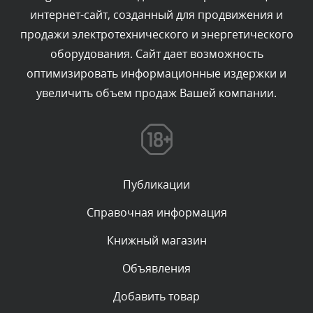
интернет-сайт, созданный для продвижения и
Комментарий проверяется
продажи электротехнического и энергетического
Текст комментария будет виден после проверки
оборудования. Сайт дает возможность
администратором.
Сегодня, в 06:43
оптимизировать информационные издержки и
увеличить объем продаж Вашей компании.
Комментарий проверяется
Текст комментария будет виден после проверки
администратором.
Сегодня, в 04:34
Публикации
Комментарий проверяется
Текст комментария будет виден после проверки
Справочная информация
администратором.
Сегодня, в 00:23
Книжный магазин
Объявления
Комментарий проверяется
Текст комментария будет виден после проверки
Добавить товар
администратором.