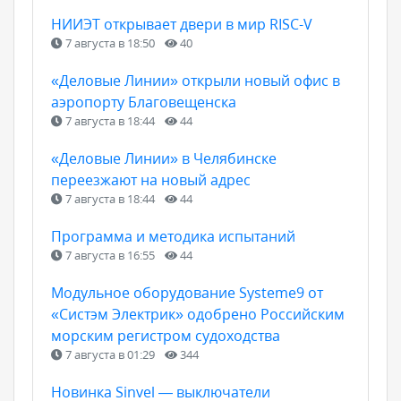
НИИЭТ открывает двери в мир RISC-V
7 августа в 18:50
40
«Деловые Линии» открыли новый офис в
аэропорту Благовещенска
7 августа в 18:44
44
«Деловые Линии» в Челябинске
переезжают на новый адрес
7 августа в 18:44
44
Программа и методика испытаний
7 августа в 16:55
44
Модульное оборудование Systeme9 от
«Систэм Электрик» одобрено Российским
морским регистром судоходства
7 августа в 01:29
344
Новинка Sinvel — выключатели