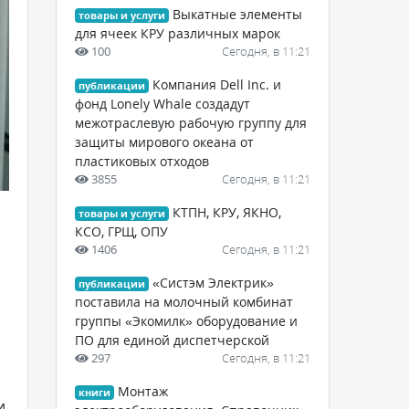
Выкатные элементы
товары и услуги
для ячеек КРУ различных марок
100
Сегодня, в 11:21
Компания Dell Inc. и
публикации
фонд Lonely Whale создадут
межотраслевую рабочую группу для
защиты мирового океана от
пластиковых отходов
3855
Сегодня, в 11:21
КТПН, КРУ, ЯКНО,
товары и услуги
КСО, ГРЩ, ОПУ
1406
Сегодня, в 11:21
«Систэм Электрик»
публикации
поставила на молочный комбинат
группы «Экомилк» оборудование и
ПО для единой диспетчерской
297
Сегодня, в 11:21
Монтаж
книги
и