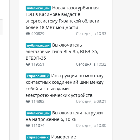
Новая газотурбинная
публикации
ТЭЦ в Касимове выдаст в
энергосистему Рязанской области
более 18 МВт мощности
490829
Сегодня, в 10:33
Выключатель
публикации
элегазовый типа ВГБ-35, ВГБЭ-35,
ВГБЭП-35
119551
Сегодня, в 10:32
Инструкция по монтажу
справочник
контактных соединений шин между
собой и с выводами
электротехнических устройств
114392
Сегодня, в 09:21
Выключатели нагрузки
публикации
на напряжение 6, 10 кВ
111074
Сегодня, в 10:30
Измерение
справочник