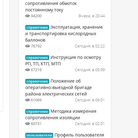
сопротивления обмоток
постоянному току
94200
Вчера, в 20:44
Эксплуатация, хранение
справочник
и транспортировка кислородных
баллонов
76792
Сегодня, в 02:22
Инструкция по осмотру
справочник
РП, ТП, КТП, МТП
67218
Сегодня, в 08:59
Положение об
справочник
оперативно-выездной бригаде
района электрических сетей
61069
Сегодня, в 09:01
Методика измерения
справочник
сопротивления изоляции
60731
Сегодня, в 02:01
Профиль пользователя
пользователи