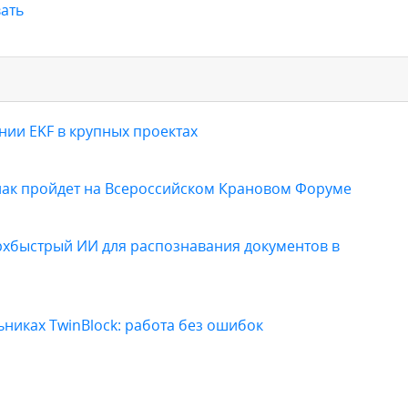
ать
ии EKF в крупных проектах
нак пройдет на Всероссийском Крановом Форуме
ерхбыстрый ИИ для распознавания документов в
иках TwinBlock: работа без ошибок