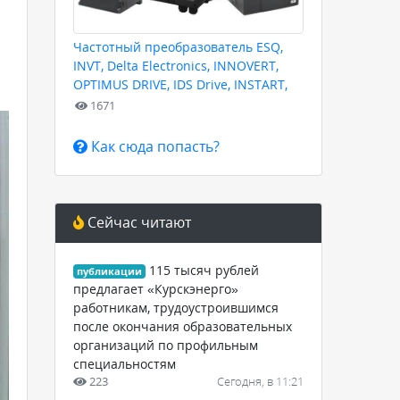
Частотный преобразователь ESQ,
INVT, Delta Electronics, INNOVERT,
OPTIMUS DRIVE, IDS Drive, INSTART,
HYUNDAI для любых задач
1671
Как сюда попасть?
Сейчас читают
115 тысяч рублей
публикации
предлагает «Курскэнерго»
работникам, трудоустроившимся
после окончания образовательных
организаций по профильным
специальностям
223
Сегодня, в 11:21