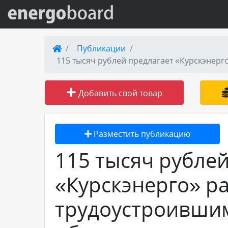
Вход на сайт
Публикации
Поиск по сайту
Добавить свой товар
Публикации
Справка
Разместить публикацию
115 тысяч рублей
Книги
«Курскэнерго» р
Товары и услуги
трудоустроившим
Добавить товар или услугу