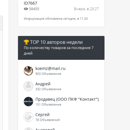
ID7667
58455
Вчера, в 23:27
Информация обновлена сегодня, в 11:20
TOP 10 авторов недели
По количеству товаров за последние 7
дней
koemz@mail.ru
903 Объявления
Андрей
332 Объявления
Продавец (ООО ПКФ "Контакт")
151 Объявление
Сергей
78 Объявлений
Анатолий