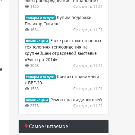
электрооборудования. Справочник
1120
Сегодня, в 11:21
)
Купим подложки
товары и услуги
Поликор,Ситалл
1634
Сегодня, в 11:21
Fluke расскажет о новых
публикации
технологиях тепловидения на
крупнейшей отраслевой выставке
«Электро-2014»
1058
Сегодня, в 11:21
е
Контакт подвижный
товары и услуги
к ВВГ-20
1538
Сегодня, в 11:21
Ремонт разъединителей
публикации
2578
Сегодня, в 11:21
Самое читаемое