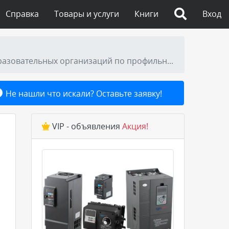
Справка
Товары и услуги
Книги
Вход
115 тысяч рублей предлагает «Курскэнерго» работникам, трудоустроившимся после окончания образовательных организаций по профильным специальностям
Не нашли что искали? Оставьте заявку!
VIP - объявления
Акция!