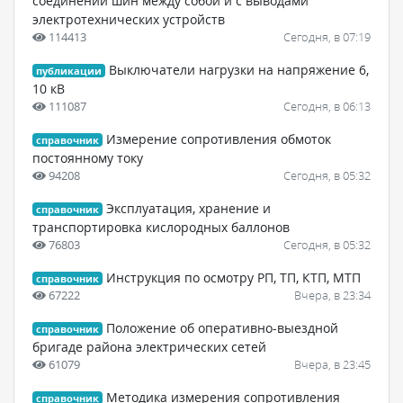
соединений шин между собой и с выводами
электротехнических устройств
114413
Сегодня, в 07:19
Выключатели нагрузки на напряжение 6,
публикации
10 кВ
111087
Сегодня, в 06:13
Измерение сопротивления обмоток
справочник
постоянному току
94208
Сегодня, в 05:32
Эксплуатация, хранение и
справочник
транспортировка кислородных баллонов
76803
Сегодня, в 05:32
Инструкция по осмотру РП, ТП, КТП, МТП
справочник
67222
Вчера, в 23:34
Положение об оперативно-выездной
справочник
бригаде района электрических сетей
61079
Вчера, в 23:45
Методика измерения сопротивления
справочник