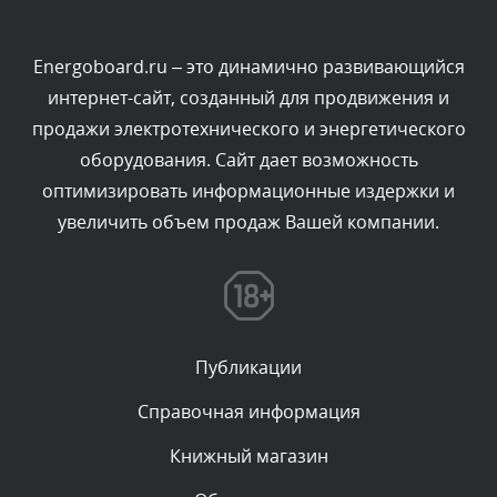
Текст комментария будет виден после проверки
администратором.
Сегодня, в 04:43
Energoboard.ru – это динамично развивающийся
интернет-сайт, созданный для продвижения и
Комментарий проверяется
продажи электротехнического и энергетического
Текст комментария будет виден после проверки
оборудования. Сайт дает возможность
администратором.
Сегодня, в 03:34
оптимизировать информационные издержки и
увеличить объем продаж Вашей компании.
Комментарий проверяется
Текст комментария будет виден после проверки
администратором.
Сегодня, в 01:33
Публикации
Комментарий проверяется
Текст комментария будет виден после проверки
Справочная информация
администратором.
Сегодня, в 00:13
Книжный магазин