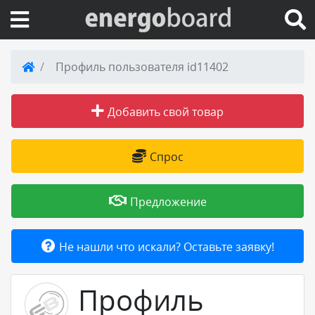
Вход на сайт
Профиль пользователя id11402
Поиск по сайту
Добавить свой товар
Публикации
Спрос
Справка
Предложение
Книги
Не нашли что искали? Оставьте заявку!
Товары и услуги
Профиль
Добавить товар или услугу