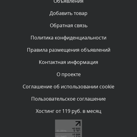
Объявления
Комментарий проверяется
Текст комментария будет виден после проверки
Добавить товар
администратором.
Вчера, в 23:48
Обратная связь
Политика конфиденциальности
Комментарий проверяется
Текст комментария будет виден после проверки
Правила размещения объявлений
администратором.
Вчера, в 20:53
Контактная информация
О проекте
Комментарий проверяется
Текст комментария будет виден после проверки
Соглашение об использовании cookie
администратором.
Вчера, в 20:11
Пользовательское соглашение
Комментарий проверяется
Хостинг от 119 руб. в месяц
Текст комментария будет виден после проверки
администратором.
Вчера, в 19:27