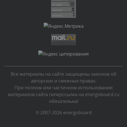
Комментарий проверяется
Текст комментария будет виден после проверки
администратором.
Вчера, в 16:49
Комментарий проверяется
Текст комментария будет виден после проверки
администратором.
Вчера, в 15:09
Все материалы на сайте защищены законом об
Комментарий проверяется
авторских и смежных правах.
Текст комментария будет виден после проверки
При полном или частичном использовании
администратором.
материалов сайта гиперссылка на energoboard.ru
Вчера, в 11:55
обязательна!
Комментарий проверяется
© 2007-2026 energoboard
Текст комментария будет виден после проверки
администратором.