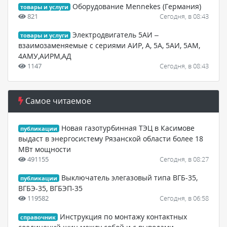
Оборудование Mennekes (Германия)
товары и услуги
821
Сегодня, в 08:43
Электродвигатель 5АИ –
товары и услуги
взаимозаменяемые с сериями АИР, А, 5А, 5АИ, 5АМ,
4АМУ,АИРМ,АД
1147
Сегодня, в 08:43
Самое читаемое
Новая газотурбинная ТЭЦ в Касимове
публикации
выдаст в энергосистему Рязанской области более 18
МВт мощности
491155
Сегодня, в 08:27
Выключатель элегазовый типа ВГБ-35,
публикации
ВГБЭ-35, ВГБЭП-35
119582
Сегодня, в 06:58
Инструкция по монтажу контактных
справочник