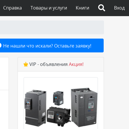
Справка
Товары и услуги
Книги
Вход
Не нашли что искали? Оставьте заявку!
VIP - объявления
Акция!