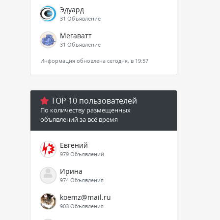
Эдуард
31 Объявление
Мегаватт
31 Объявление
Информация обновлена сегодня, в 19:57
TOP 10 пользователей
По количеству размещенных
объявлений за всё время
Евгений
979 Объявлений
Ирина
974 Объявления
koemz@mail.ru
903 Объявления