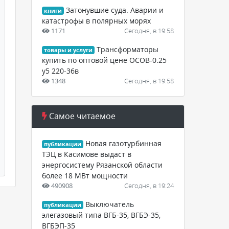
Затонувшие суда. Аварии и
книги
катастрофы в полярных морях
1171
Сегодня, в 19:58
Трансформаторы
товары и услуги
купить по оптовой цене ОСОВ-0.25
у5 220-36в
1348
Сегодня, в 19:58
Самое читаемое
Новая газотурбинная
публикации
ТЭЦ в Касимове выдаст в
энергосистему Рязанской области
более 18 МВт мощности
490908
Сегодня, в 19:24
Выключатель
публикации
элегазовый типа ВГБ-35, ВГБЭ-35,
ВГБЭП-35