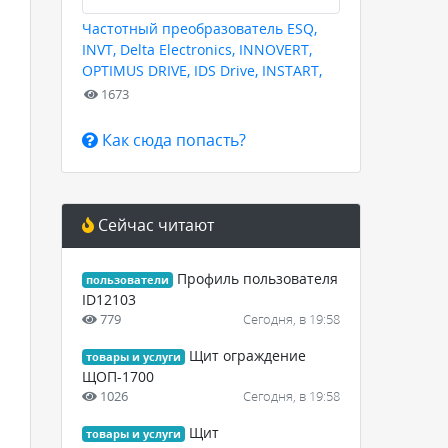
Частотный преобразователь ESQ,
INVT, Delta Electronics, INNOVERT,
OPTIMUS DRIVE, IDS Drive, INSTART,
HYUNDAI для любых задач
1673
Как сюда попасть?
Сейчас читают
Профиль пользователя
пользователи
ID12103
779
Сегодня, в 19:58
Щит ограждение
товары и услуги
ЩОП-1700
1026
Сегодня, в 19:58
Щит
товары и услуги