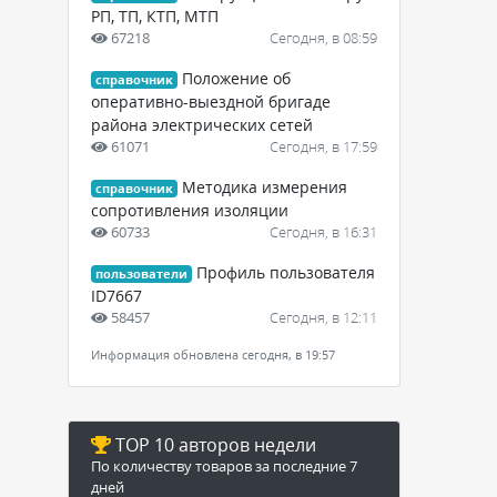
РП, ТП, КТП, МТП
67218
Сегодня, в 08:59
Положение об
справочник
оперативно-выездной бригаде
района электрических сетей
61071
Сегодня, в 17:59
Методика измерения
справочник
сопротивления изоляции
60733
Сегодня, в 16:31
Профиль пользователя
пользователи
ID7667
58457
Сегодня, в 12:11
Информация обновлена сегодня, в 19:57
TOP 10 авторов недели
По количеству товаров за последние 7
дней