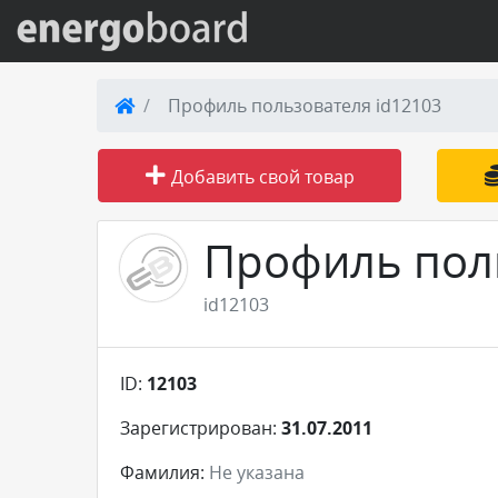
Вход на сайт
Профиль пользователя id12103
Поиск по сайту
Добавить свой товар
Публикации
Профиль пол
Справка
id12103
Книги
ID:
12103
Товары и услуги
Зарегистрирован:
31.07.2011
Добавить товар или услугу
Фамилия:
Не указана