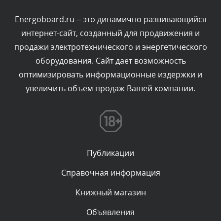
администратором.
Вчера, в 16:49
Energoboard.ru – это динамично развивающийся
интернет-сайт, созданный для продвижения и
Комментарий проверяется
продажи электротехнического и энергетического
Текст комментария будет виден после проверки
оборудования. Сайт дает возможность
администратором.
Вчера, в 15:09
оптимизировать информационные издержки и
увеличить объем продаж Вашей компании.
Комментарий проверяется
Текст комментария будет виден после проверки
администратором.
Вчера, в 11:55
Публикации
Комментарий проверяется
Текст комментария будет виден после проверки
Справочная информация
администратором.
Вчера, в 11:47
Книжный магазин
Объявления
Комментарий проверяется