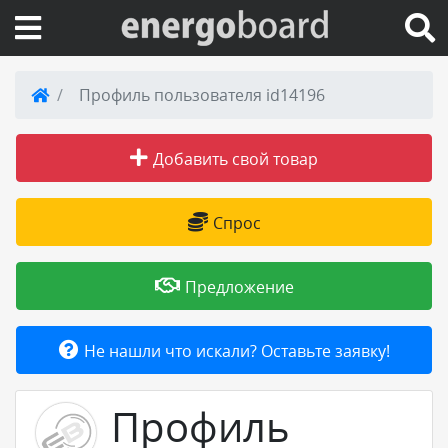
Вход на сайт
Профиль пользователя id14196
Поиск по сайту
Добавить свой товар
Публикации
Спрос
Справка
Предложение
Книги
Не нашли что искали? Оставьте заявку!
Товары и услуги
Профиль
Добавить товар или услугу