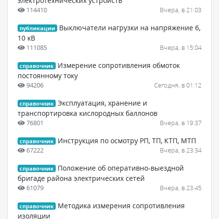
электротехнических устройств
114410
Вчера, в 21:03
Выключатели нагрузки на напряжение 6,
публикации
10 кВ
111085
Вчера, в 15:04
Измерение сопротивления обмоток
справочник
постоянному току
94206
Сегодня, в 01:12
Эксплуатация, хранение и
справочник
транспортировка кислородных баллонов
76801
Вчера, в 19:37
Инструкция по осмотру РП, ТП, КТП, МТП
справочник
67222
Вчера, в 23:34
Положение об оперативно-выездной
справочник
бригаде района электрических сетей
61079
Вчера, в 23:45
Методика измерения сопротивления
справочник
изоляции