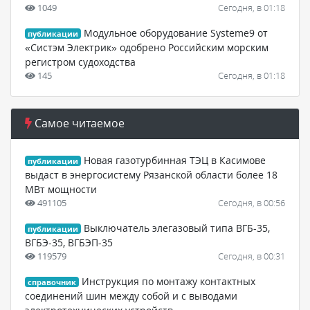
1049
Сегодня, в 01:18
Модульное оборудование Systeme9 от
публикации
«Систэм Электрик» одобрено Российским морским
регистром судоходства
145
Сегодня, в 01:18
Самое читаемое
Новая газотурбинная ТЭЦ в Касимове
публикации
выдаст в энергосистему Рязанской области более 18
МВт мощности
491105
Сегодня, в 00:56
Выключатель элегазовый типа ВГБ-35,
публикации
ВГБЭ-35, ВГБЭП-35
119579
Сегодня, в 00:31
Инструкция по монтажу контактных
справочник
соединений шин между собой и с выводами