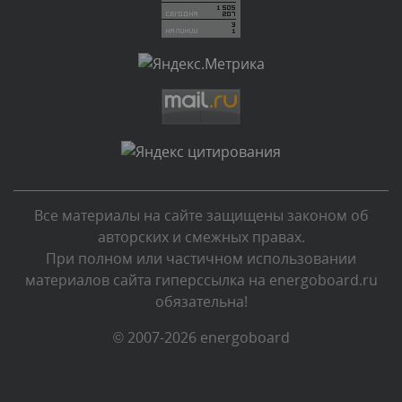
Комментарий проверяется
Текст комментария будет виден после проверки
администратором.
Вчера, в 06:42
Комментарий проверяется
Текст комментария будет виден после проверки
администратором.
Вчера, в 06:35
Все материалы на сайте защищены законом об
Комментарий проверяется
авторских и смежных правах.
Текст комментария будет виден после проверки
При полном или частичном использовании
администратором.
материалов сайта гиперссылка на energoboard.ru
Вчера, в 05:57
обязательна!
Комментарий проверяется
© 2007-2026 energoboard
Текст комментария будет виден после проверки
администратором.
Вчера, в 03:09