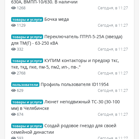
630А, ВМПП-10/630. В наличии
1268
Сегодня, в 11:27
Бочка меда
товары и услуги
1129
Сегодня, в 11:27
Переключатель ПТРЛ-5-25А (звезда)
товары и услуги
для ТМ(Г) - 63-250 кВА
332
Сегодня, в 11:27
КУПИМ контакторы и предохр ткс,
товары и услуги
тке, ткд, пке, пм-5, пм2, ип-, пв-."
2768
Сегодня, в 11:27
Профиль пользователя ID11954
пользователи
629
Сегодня, в 11:27
Люнет неподвижный ТС-30 (30-100
товары и услуги
мм) в Челябинске
674
Сегодня, в 11:27
Создай родовое гнездо для своей
товары и услуги
семейной династии
593
Сегодня, в 11:27