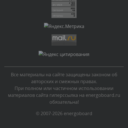
Комментарий проверяется
Текст комментария будет виден после проверки
администратором.
Вчера, в 20:11
Комментарий проверяется
Текст комментария будет виден после проверки
администратором.
Вчера, в 19:27
Все материалы на сайте защищены законом об
Комментарий проверяется
авторских и смежных правах.
Текст комментария будет виден после проверки
При полном или частичном использовании
администратором.
материалов сайта гиперссылка на energoboard.ru
Вчера, в 16:49
обязательна!
Комментарий проверяется
© 2007-2026 energoboard
Текст комментария будет виден после проверки
администратором.