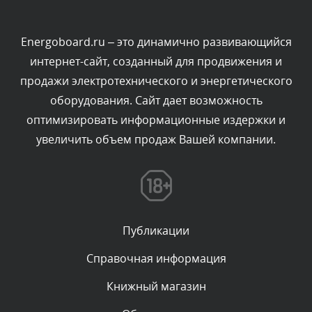
Текст комментария будет виден после проверки
администратором.
Сегодня, в 05:31
Energoboard.ru – это динамично развивающийся
интернет-сайт, созданный для продвижения и
Комментарий проверяется
продажи электротехнического и энергетического
Текст комментария будет виден после проверки
оборудования. Сайт дает возможность
администратором.
Сегодня, в 04:44
оптимизировать информационные издержки и
увеличить объем продаж Вашей компании.
Комментарий проверяется
Текст комментария будет виден после проверки
администратором.
Сегодня, в 04:43
Публикации
Комментарий проверяется
Текст комментария будет виден после проверки
Справочная информация
администратором.
Сегодня, в 03:34
Книжный магазин