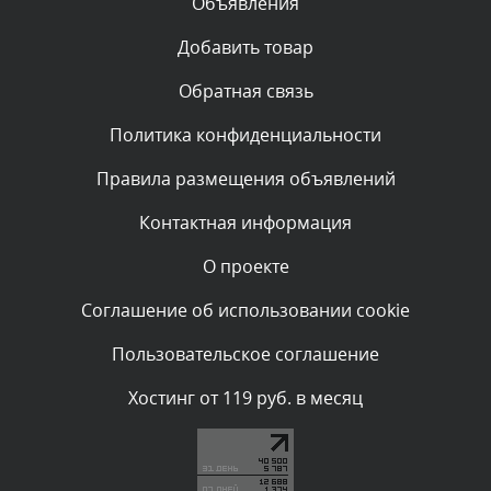
Объявления
Комментарий проверяется
Текст комментария будет виден после проверки
Добавить товар
администратором.
Сегодня, в 01:33
Обратная связь
Политика конфиденциальности
Комментарий проверяется
Текст комментария будет виден после проверки
Правила размещения объявлений
администратором.
Сегодня, в 00:13
Контактная информация
О проекте
Комментарий проверяется
Текст комментария будет виден после проверки
Соглашение об использовании cookie
администратором.
Вчера, в 23:48
Пользовательское соглашение
Комментарий проверяется
Хостинг от 119 руб. в месяц
Текст комментария будет виден после проверки
администратором.
Вчера, в 20:53