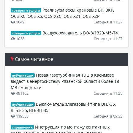
Реализуем весы крановые ВК, ВКР,
товары и услуги
OCS-XC, OCS-XS, OCS-XZС, OCS-XZ1, OCS-XZP
1049
Сегодня, в 11:27
Воздухоохладитель ВО-8/1320-М5-Т4
товары и услуги
1038
Сегодня, в 11:27
Самое читаемое
Новая газотурбинная ТЭЦ в Касимове
публикации
выдаст в энергосистему Рязанской области более 18
МВт мощности
491162
Сегодня, в 11:25
Выключатель элегазовый типа ВГБ-35,
публикации
ВГБЭ-35, ВГБЭП-35
119583
Сегодня, в 09:32
Инструкция по монтажу контактных
справочник