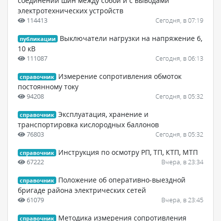
соединений шин между собой и с выводами
электротехнических устройств
114413
Сегодня, в 07:19
Выключатели нагрузки на напряжение 6,
публикации
10 кВ
111087
Сегодня, в 06:13
Измерение сопротивления обмоток
справочник
постоянному току
94208
Сегодня, в 05:32
Эксплуатация, хранение и
справочник
транспортировка кислородных баллонов
76803
Сегодня, в 05:32
Инструкция по осмотру РП, ТП, КТП, МТП
справочник
67222
Вчера, в 23:34
Положение об оперативно-выездной
справочник
бригаде района электрических сетей
61079
Вчера, в 23:45
Методика измерения сопротивления
справочник