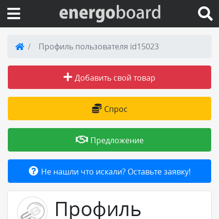
Вход на сайт
Профиль пользователя id15023
Поиск по сайту
Добавить свой товар
Публикации
Спрос
Справка
Предложение
Книги
Не нашли что искали? Оставьте заявку!
Товары и услуги
Профиль
Добавить товар или услугу