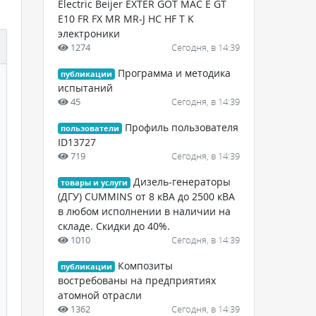
Electric Beijer EXTER GOT MAC E GT
Е10 FR FX MR MR-J HC HF T K
электроники
1274
Сегодня, в 14:39
Программа и методика
публикации
испытаний
45
Сегодня, в 14:39
Профиль пользователя
пользователи
ID13727
719
Сегодня, в 14:39
Дизель-генераторы
товары и услуги
(ДГУ) CUMMINS от 8 кВА до 2500 кВА
в любом исполнении в наличии на
складе. Скидки до 40%.
1010
Сегодня, в 14:39
Композиты
публикации
востребованы на предприятиях
атомной отрасли
1362
Сегодня, в 14:39