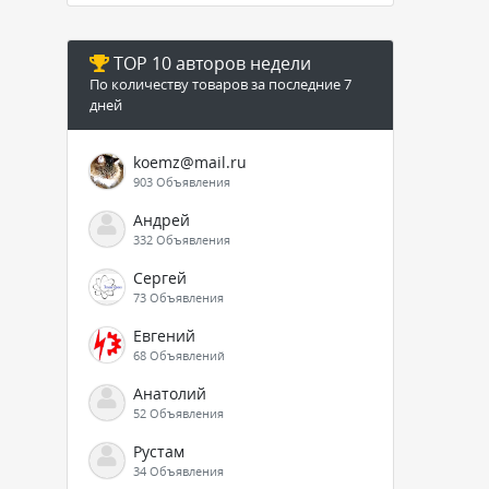
TOP 10 авторов недели
По количеству товаров за последние 7
дней
koemz@mail.ru
903 Объявления
Андрей
332 Объявления
Сергей
73 Объявления
Евгений
68 Объявлений
Анатолий
52 Объявления
Рустам
34 Объявления