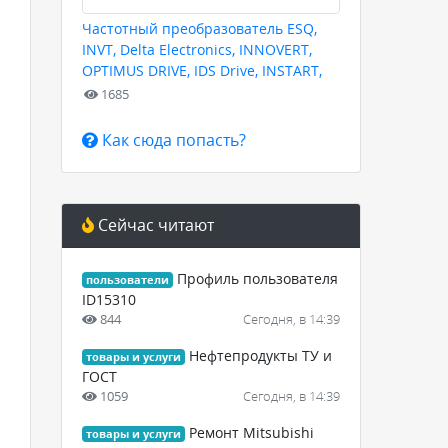
Частотный преобразователь ESQ,
INVT, Delta Electronics, INNOVERT,
OPTIMUS DRIVE, IDS Drive, INSTART,
HYUNDAI для любых задач
1685
Как сюда попасть?
Сейчас читают
Профиль пользователя
пользователи
ID15310
844
Сегодня, в 14:39
Нефтепродукты ТУ и
товары и услуги
ГОСТ
1059
Сегодня, в 14:39
Ремонт Mitsubishi
товары и услуги