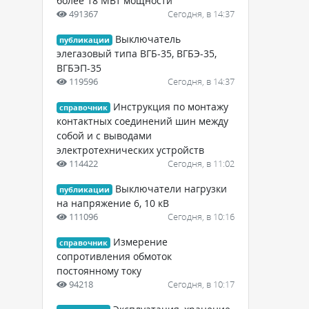
более 18 МВт мощности
491367
Сегодня, в 14:37
Выключатель
публикации
элегазовый типа ВГБ-35, ВГБЭ-35,
ВГБЭП-35
119596
Сегодня, в 14:37
Инструкция по монтажу
справочник
контактных соединений шин между
собой и с выводами
электротехнических устройств
114422
Сегодня, в 11:02
Выключатели нагрузки
публикации
на напряжение 6, 10 кВ
111096
Сегодня, в 10:16
Измерение
справочник
сопротивления обмоток
постоянному току
94218
Сегодня, в 10:17