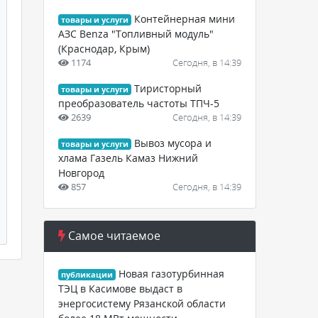
Контейнерная мини
товары и услуги
АЗС Benza "Топливный модуль"
(Краснодар, Крым)
1174
Сегодня, в 14:39
Тиристорный
товары и услуги
преобразователь частоты ТПЧ-5
2639
Сегодня, в 14:39
Вывоз мусора и
товары и услуги
хлама Газель Камаз Нижний
Новгород
857
Сегодня, в 14:39
Самое читаемое
Новая газотурбинная
публикации
ТЭЦ в Касимове выдаст в
энергосистему Рязанской области