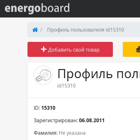
Вход на сайт
Профиль пользователя id15310
Поиск по сайту
Добавить свой товар
Публикации
Профиль пол
Справка
id15310
Книги
ID:
15310
Товары и услуги
Зарегистрирован:
06.08.2011
Добавить товар или услугу
Фамилия:
Не указана