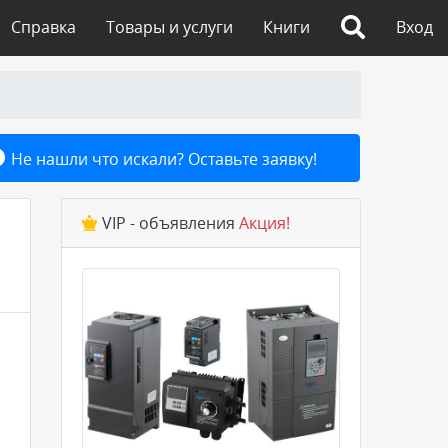
Справка
Товары и услуги
Книги
Вход
Не нашли что искали? Оставьте заявку!
VIP - объявления
Акция!