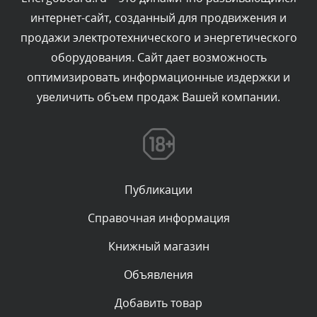
интернет-сайт, созданный для продвижения и
Комментарий проверяется
продажи электротехнического и энергетического
Текст комментария будет виден после проверки
оборудования. Сайт дает возможность
администратором.
Сегодня, в 18:49
оптимизировать информационные издержки и
увеличить объем продаж Вашей компании.
Комментарий проверяется
Текст комментария будет виден после проверки
администратором.
Сегодня, в 16:38
Публикации
Комментарий проверяется
Текст комментария будет виден после проверки
Справочная информация
администратором.
Сегодня, в 16:20
Книжный магазин
Объявления
Комментарий проверяется
Текст комментария будет виден после проверки
Добавить товар
администратором.