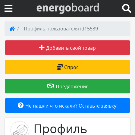
Вход на сайт
Профиль пользователя id15539
Поиск по сайту
Добавить свой товар
Публикации
Спрос
Справка
Предложение
Книги
Не нашли что искали? Оставьте заявку!
Товары и услуги
Профиль
Добавить товар или услугу