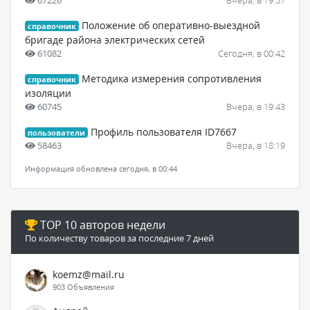
Положение об оперативно-выездной
справочник
бригаде района электрических сетей
61082
Сегодня, в 00:42
Методика измерения сопротивления
справочник
изоляции
60745
Вчера, в 19:43
Профиль пользователя ID7667
пользователи
58463
Вчера, в 18:19
Информация обновлена сегодня, в 00:44
TOP 10 авторов недели
По количеству товаров за последние 7 дней
koemz@mail.ru
903 Объявления