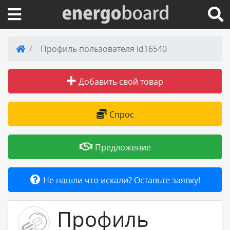
Вход на сайт
Профиль пользователя id16540
Поиск по сайту
Добавить свой товар
Публикации
Спрос
Справка
Предложение
Книги
Не нашли что искали? Оставьте заявку!
Товары и услуги
Профиль
Добавить товар или услугу