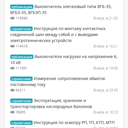
Выключатель элегазовый типа ВГБ-35,
публикации
ВГБЭ-35, ВГБЭП-35
119590
Вчера, в 21:03
Инструкция по монтажу контактных
справочник
соединений шин между собой и с выводами
электротехнических устройств
114418
Вчера, в 18:21
Выключатели нагрузки на напряжение 6,
публикации
10 кВ
111091
Вчера, в 19:00
Измерение сопротивления обмоток
справочник
постоянному току
94211
Вчера, в 23:55
Эксплуатация, хранение и
справочник
транспортировка кислородных баллонов
76805
Вчера, в 18:23
Инструкция по осмотру РП, ТП, КТП, МТП
справочник
67226
Вчера, в 19:57