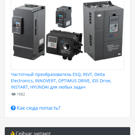
Частотный преобразователь ESQ, INVT, Delta
Electronics, INNOVERT, OPTIMUS DRIVE, IDS Drive,
INSTART, HYUNDAI для любых задач
1682
Как сюда попасть?
Сейчас читают