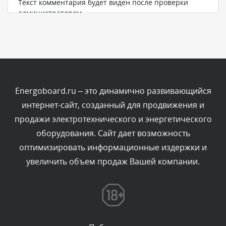
Текст комментария будет виден после проверки
администратором.
Вчера, в 16:57
Комментарий проверяется
Текст комментария будет виден после проверки
администратором.
Вчера, в 13:26
Energoboard.ru – это динамично развивающийся
интернет-сайт, созданный для продвижения и
Комментарий проверяется
продажи электротехнического и энергетического
Текст комментария будет виден после проверки
оборудования. Сайт дает возможность
администратором.
Вчера, в 12:52
оптимизировать информационные издержки и
увеличить объем продаж Вашей компании.
Комментарий проверяется
Текст комментария будет виден после проверки
администратором.
Вчера, в 12:23