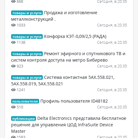
668
Сегодня, в 20:35
Продажа и изготовление
товары и услуги
металлконструкций .
1033
Сегодня, в 20:35
Конфорка КЭТ-0,09/2,5 (РАДА)
товары и услуги
1138
Сегодня, в 20:35
Ремонт эфирного и спутникового ТВ и
товары и услуги
систем контроля доступа на метро Бибирево
923
Сегодня, в 20:35
Система контактная 5АХ.558.021,
товары и услуги
5АХ.558.019, 5АХ.558.021
1241
Сегодня, в 20:35
Профиль пользователя ID48182
пользователи
510
Сегодня, в 20:35
Delta Electronics представила бесплатное
публикации
решение для управления ЦОД InfraSuite Device
Master
1583
Сегодня, в 20:35