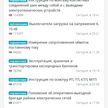
Инструкция по монтажу контактных
справочник
соединений шин между собой и с выводами
электротехнических устройств
114399
Сегодня, в 19:41
Выключатели нагрузки на напряжение 6,
публикации
10 кВ
111077
Сегодня, в 20:21
Измерение сопротивления обмоток
справочник
постоянному току
94202
Сегодня, в 11:26
Эксплуатация, хранение и
справочник
транспортировка кислородных баллонов
76794
Сегодня, в 19:19
Инструкция по осмотру РП, ТП, КТП, МТП
справочник
67218
Сегодня, в 08:59
Положение об оперативно-выездной
справочник
бригаде района электрических сетей
61071
Сегодня, в 17:59