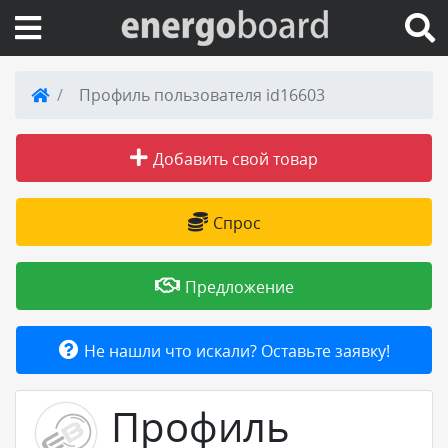
Вход на сайт
Профиль пользователя id16603
Поиск по сайту
Добавить свой товар
Публикации
Спрос
Справка
Предложение
Книги
Не нашли что искали? Оставьте заявку!
Товары и услуги
Профиль
Добавить товар или услугу