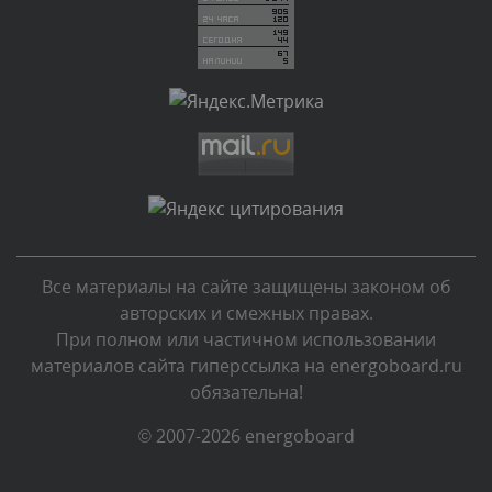
Комментарий проверяется
Текст комментария будет виден после проверки
администратором.
Вчера, в 12:19
Комментарий проверяется
Текст комментария будет виден после проверки
администратором.
Вчера, в 11:01
Все материалы на сайте защищены законом об
Комментарий проверяется
авторских и смежных правах.
Текст комментария будет виден после проверки
При полном или частичном использовании
администратором.
материалов сайта гиперссылка на energoboard.ru
Вчера, в 09:03
обязательна!
Комментарий проверяется
© 2007-2026 energoboard
Текст комментария будет виден после проверки
администратором.