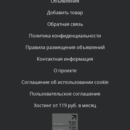
Объявления
Комментарий проверяется
Текст комментария будет виден после проверки
Добавить товар
администратором.
Вчера, в 16:57
Обратная связь
Политика конфиденциальности
Комментарий проверяется
Текст комментария будет виден после проверки
Правила размещения объявлений
администратором.
Вчера, в 13:26
Контактная информация
О проекте
Комментарий проверяется
Текст комментария будет виден после проверки
Соглашение об использовании cookie
администратором.
Вчера, в 12:52
Пользовательское соглашение
Комментарий проверяется
Хостинг от 119 руб. в месяц
Текст комментария будет виден после проверки
администратором.
Вчера, в 12:23