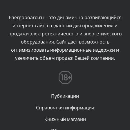
Текст комментария будет виден после проверки
администратором.
Сегодня, в 00:23
Energoboard.ru – это динамично развивающийся
интернет-сайт, созданный для продвижения и
Комментарий проверяется
продажи электротехнического и энергетического
Текст комментария будет виден после проверки
оборудования. Сайт дает возможность
администратором.
Вчера, в 22:19
оптимизировать информационные издержки и
увеличить объем продаж Вашей компании.
Комментарий проверяется
Текст комментария будет виден после проверки
администратором.
Вчера, в 20:10
Публикации
Комментарий проверяется
Текст комментария будет виден после проверки
Справочная информация
администратором.
Вчера, в 20:07
Книжный магазин