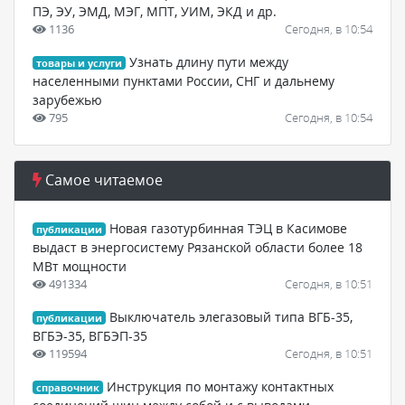
ПЭ, ЭУ, ЭМД, МЭГ, МПТ, УИМ, ЭКД и др.
1136
Сегодня, в 10:54
Узнать длину пути между
товары и услуги
населенными пунктами России, СНГ и дальнему
зарубежью
795
Сегодня, в 10:54
Самое читаемое
Новая газотурбинная ТЭЦ в Касимове
публикации
выдаст в энергосистему Рязанской области более 18
МВт мощности
491334
Сегодня, в 10:51
Выключатель элегазовый типа ВГБ-35,
публикации
ВГБЭ-35, ВГБЭП-35
119594
Сегодня, в 10:51
Инструкция по монтажу контактных
справочник