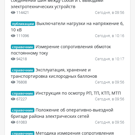
соединений шин между собой и с выводами
электротехнических устройств
114421
Сегодня, в 09:56
Выключатели нагрузки на напряжение 6,
публикации
10 кВ
111096
Сегодня, в 10:16
Измерение сопротивления обмоток
справочник
постоянному току
94218
Сегодня, в 10:17
Эксплуатация, хранение и
справочник
транспортировка кислородных баллонов
76808
Сегодня, в 09:56
Инструкция по осмотру РП, ТП, КТП, МТП
справочник
67227
Сегодня, в 09:56
Положение об оперативно-выездной
справочник
бригаде района электрических сетей
61083
Сегодня, в 09:56
Методика измерения сопротивления
справочник