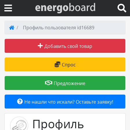
Вход на сайт
Профиль пользователя id16689
Поиск по сайту
Добавить свой товар
Публикации
Спрос
Справка
Предложение
Книги
Не нашли что искали? Оставьте заявку!
Товары и услуги
Профиль
Добавить товар или услугу