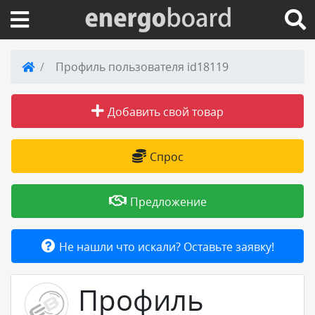
Вход на сайт
Профиль пользователя id18119
Поиск по сайту
Добавить свой товар
Публикации
Спрос
Справка
Предложение
Книги
Не нашли что искали? Оставьте заявку!
Товары и услуги
Профиль
Добавить товар или услугу