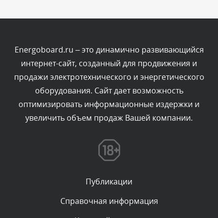
Комментарий проверяется
Текст комментария будет виден после проверки
администратором.
Сегодня, в 04:44
Energoboard.ru – это динамично развивающийся
интернет-сайт, созданный для продвижения и
Комментарий проверяется
продажи электротехнического и энергетического
Текст комментария будет виден после проверки
оборудования. Сайт дает возможность
администратором.
Сегодня, в 04:43
оптимизировать информационные издержки и
увеличить объем продаж Вашей компании.
Комментарий проверяется
Текст комментария будет виден после проверки
администратором.
Сегодня, в 03:34
Публикации
Комментарий проверяется
Текст комментария будет виден после проверки
Справочная информация
администратором.
Сегодня, в 01:33