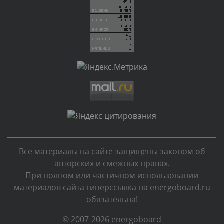
администратором.
Вчера, в 20:11
Комментарий проверяется
Текст комментария будет виден после проверки
администратором.
Вчера, в 19:27
Комментарий проверяется
Текст комментария будет виден после проверки
администратором.
Вчера, в 16:49
Все материалы на сайте защищены законом об
Комментарий проверяется
авторских и смежных правах.
Текст комментария будет виден после проверки
При полном или частичном использовании
администратором.
материалов сайта гиперссылка на energoboard.ru
Вчера, в 15:09
обязательна!
Комментарий проверяется
© 2007-2026 energoboard