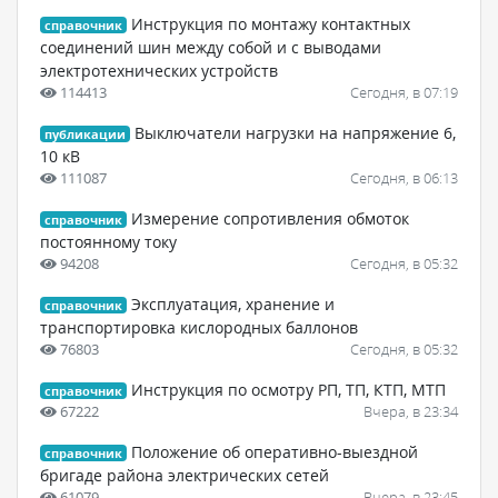
Инструкция по монтажу контактных
справочник
соединений шин между собой и с выводами
электротехнических устройств
114413
Сегодня, в 07:19
Выключатели нагрузки на напряжение 6,
публикации
10 кВ
111087
Сегодня, в 06:13
Измерение сопротивления обмоток
справочник
постоянному току
94208
Сегодня, в 05:32
Эксплуатация, хранение и
справочник
транспортировка кислородных баллонов
76803
Сегодня, в 05:32
Инструкция по осмотру РП, ТП, КТП, МТП
справочник
67222
Вчера, в 23:34
Положение об оперативно-выездной
справочник
бригаде района электрических сетей
61079
Вчера, в 23:45