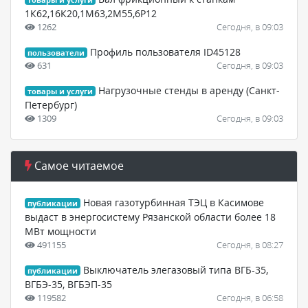
1К62,16К20,1М63,2М55,6Р12
1262
Сегодня, в 09:03
Профиль пользователя ID45128
пользователи
631
Сегодня, в 09:03
Нагрузочные стенды в аренду (Санкт-
товары и услуги
Петербург)
1309
Сегодня, в 09:03
Самое читаемое
Новая газотурбинная ТЭЦ в Касимове
публикации
выдаст в энергосистему Рязанской области более 18
МВт мощности
491155
Сегодня, в 08:27
Выключатель элегазовый типа ВГБ-35,
публикации
ВГБЭ-35, ВГБЭП-35
119582
Сегодня, в 06:58