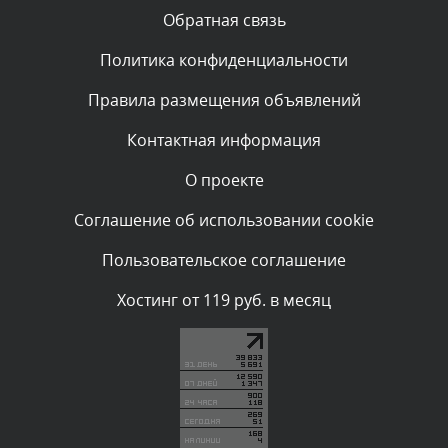
Вчера, в 20:10
Обратная связь
Политика конфиденциальности
Комментарий проверяется
Текст комментария будет виден после проверки
Правила размещения объявлений
администратором.
Вчера, в 20:07
Контактная информация
О проекте
Комментарий проверяется
Текст комментария будет виден после проверки
Соглашение об использовании cookie
администратором.
Вчера, в 16:57
Пользовательское соглашение
Комментарий проверяется
Хостинг от 119 руб. в месяц
Текст комментария будет виден после проверки
администратором.
Вчера, в 13:26
Комментарий проверяется
Текст комментария будет виден после проверки