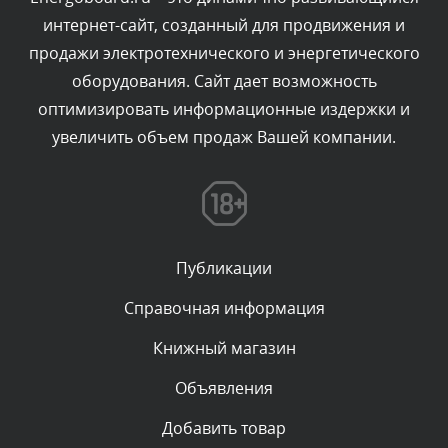
интернет-сайт, созданный для продвижения и
Комментарий проверяется
продажи электротехнического и энергетического
Текст комментария будет виден после проверки
оборудования. Сайт дает возможность
администратором.
Сегодня, в 04:34
оптимизировать информационные издержки и
увеличить объем продаж Вашей компании.
Комментарий проверяется
Текст комментария будет виден после проверки
администратором.
Сегодня, в 00:23
Публикации
Комментарий проверяется
Текст комментария будет виден после проверки
Справочная информация
администратором.
Вчера, в 22:19
Книжный магазин
Объявления
Комментарий проверяется
Текст комментария будет виден после проверки
Добавить товар
администратором.