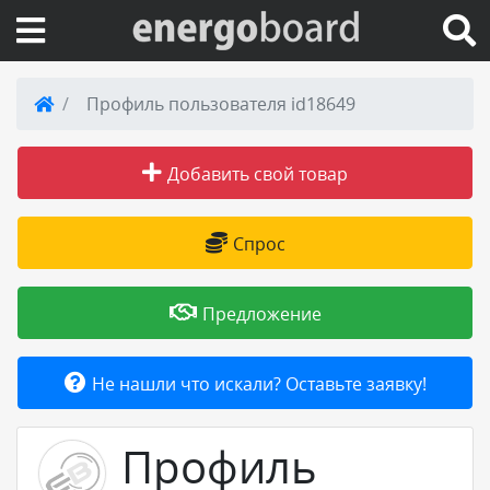
Вход на сайт
Профиль пользователя id18649
Поиск по сайту
Добавить свой товар
Публикации
Спрос
Справка
Предложение
Книги
Не нашли что искали? Оставьте заявку!
Товары и услуги
Профиль
Добавить товар или услугу