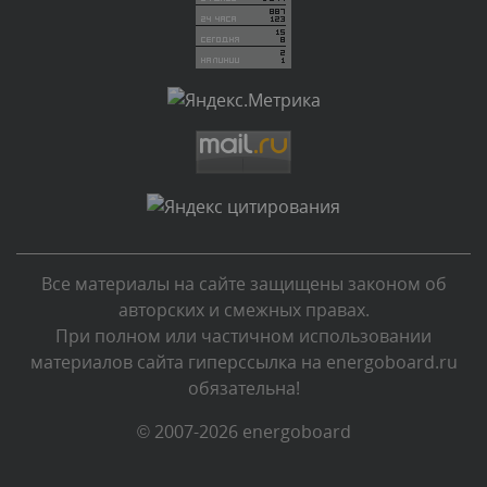
Комментарий проверяется
Текст комментария будет виден после проверки
администратором.
Вчера, в 05:32
Комментарий проверяется
Текст комментария будет виден после проверки
администратором.
Вчера, в 05:31
Все материалы на сайте защищены законом об
Комментарий проверяется
авторских и смежных правах.
Текст комментария будет виден после проверки
При полном или частичном использовании
администратором.
материалов сайта гиперссылка на energoboard.ru
Вчера, в 04:44
обязательна!
Комментарий проверяется
© 2007-2026 energoboard
Текст комментария будет виден после проверки
администратором.