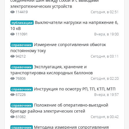
соединений шин между собой и с выводами
электротехнических устройств
114419
Сегодня, в 02:51
Выключатели нагрузки на напряжение 6,
публикации
10 кВ
111091
Вчера, в 19:00
Измерение сопротивления обмоток
справочник
постоянному току
94212
Сегодня, в 03:11
Эксплуатация, хранение и
справочник
транспортировка кислородных баллонов
76806
Сегодня, в 02:20
Инструкция по осмотру РП, ТП, КТП, МТП
справочник
67226
Вчера, в 19:57
Положение об оперативно-выездной
справочник
бригаде района электрических сетей
61082
Сегодня, в 00:42
Методика измерения сопротивления
справочник