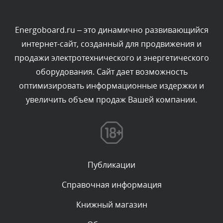
Текст комментария будет виден после проверки
администратором.
Вчера, в 13:26
Energoboard.ru – это динамично развивающийся
интернет-сайт, созданный для продвижения и
Комментарий проверяется
продажи электротехнического и энергетического
Текст комментария будет виден после проверки
оборудования. Сайт дает возможность
администратором.
Вчера, в 12:52
оптимизировать информационные издержки и
увеличить объем продаж Вашей компании.
Комментарий проверяется
Текст комментария будет виден после проверки
администратором.
Вчера, в 12:23
Публикации
Комментарий проверяется
Текст комментария будет виден после проверки
Справочная информация
администратором.
Вчера, в 12:19
Книжный магазин