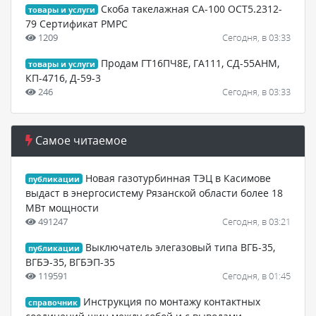
Скоба такелажная СА-100 ОСТ5.2312-
товары и услуги
79 Сертификат РМРС
1209
Сегодня, в 03:33
Продам ГТ16ПЧ8Е, ГА111, СД-55АНМ,
товары и услуги
КП-4716, Д-59-3
246
Сегодня, в 03:33
Самое читаемое
Новая газотурбинная ТЭЦ в Касимове
публикации
выдаст в энергосистему Рязанской области более 18
МВт мощности
491247
Сегодня, в 03:21
Выключатель элегазовый типа ВГБ-35,
публикации
ВГБЭ-35, ВГБЭП-35
119591
Сегодня, в 01:45
Инструкция по монтажу контактных
справочник