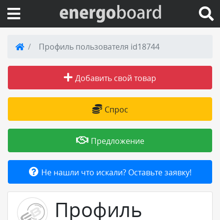
Вход на сайт
Профиль пользователя id18744
Поиск по сайту
Добавить свой товар
Публикации
Спрос
Справка
Предложение
Книги
Не нашли что искали? Оставьте заявку!
Товары и услуги
Профиль
Добавить товар или услугу