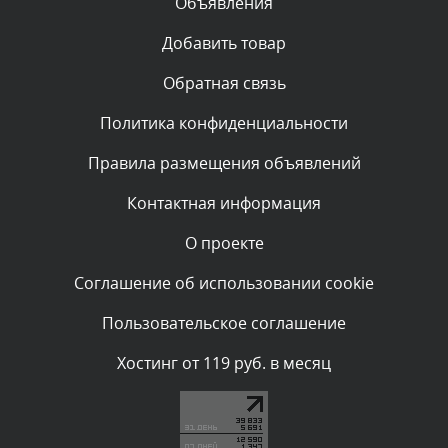
Объявления
Комментарий проверяется
Текст комментария будет виден после проверки
Добавить товар
администратором.
Вчера, в 11:01
Обратная связь
Политика конфиденциальности
Комментарий проверяется
Текст комментария будет виден после проверки
Правила размещения объявлений
администратором.
Вчера, в 09:03
Контактная информация
О проекте
Комментарий проверяется
Текст комментария будет виден после проверки
Соглашение об использовании cookie
администратором.
Вчера, в 07:26
Пользовательское соглашение
Комментарий проверяется
Хостинг от 119 руб. в месяц
Текст комментария будет виден после проверки
администратором.
Вчера, в 05:53