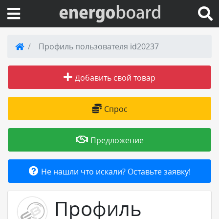
Вход на сайт
Профиль пользователя id20237
Поиск по сайту
Добавить свой товар
Публикации
Спрос
Справка
Предложение
Книги
Не нашли что искали? Оставьте заявку!
Товары и услуги
Профиль
Добавить товар или услугу