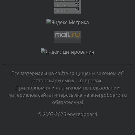
Комментарий проверяется
Текст комментария будет виден после проверки
администратором.
Сегодня, в 01:33
Комментарий проверяется
Текст комментария будет виден после проверки
администратором.
Сегодня, в 00:13
Все материалы на сайте защищены законом об
Комментарий проверяется
авторских и смежных правах.
Текст комментария будет виден после проверки
При полном или частичном использовании
администратором.
материалов сайта гиперссылка на energoboard.ru
Вчера, в 23:48
обязательна!
Комментарий проверяется
© 2007-2026 energoboard
Текст комментария будет виден после проверки
администратором.
Вчера, в 20:53