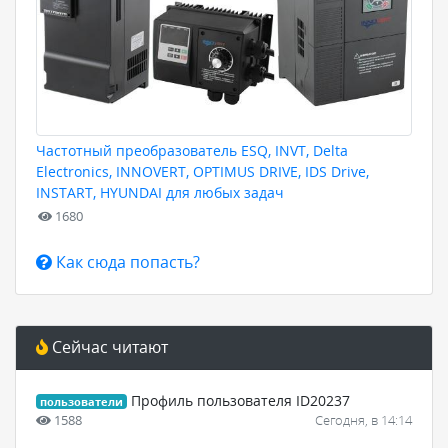
Частотный преобразователь ESQ, INVT, Delta
Electronics, INNOVERT, OPTIMUS DRIVE, IDS Drive,
INSTART, HYUNDAI для любых задач
1680
Как сюда попасть?
Сейчас читают
Профиль пользователя ID20237
пользователи
1588
Сегодня, в 14:14