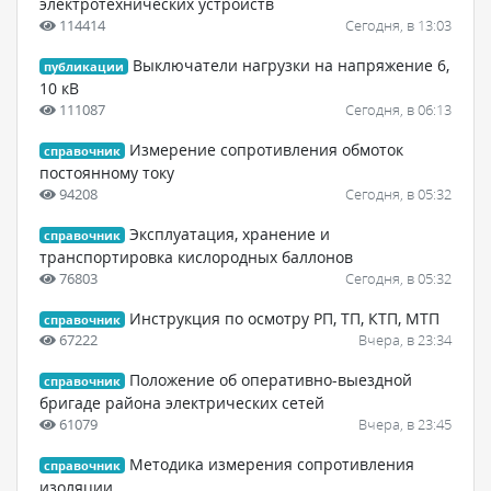
электротехнических устройств
114414
Сегодня, в 13:03
Выключатели нагрузки на напряжение 6,
публикации
10 кВ
111087
Сегодня, в 06:13
Измерение сопротивления обмоток
справочник
постоянному току
94208
Сегодня, в 05:32
Эксплуатация, хранение и
справочник
транспортировка кислородных баллонов
76803
Сегодня, в 05:32
Инструкция по осмотру РП, ТП, КТП, МТП
справочник
67222
Вчера, в 23:34
Положение об оперативно-выездной
справочник
бригаде района электрических сетей
61079
Вчера, в 23:45
Методика измерения сопротивления
справочник
изоляции