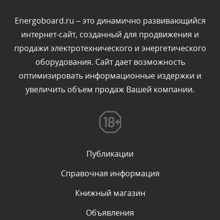
администратором.
Сегодня, в 09:03
Energoboard.ru – это динамично развивающийся
интернет-сайт, созданный для продвижения и
Комментарий проверяется
продажи электротехнического и энергетического
Текст комментария будет виден после проверки
оборудования. Сайт дает возможность
администратором.
Сегодня, в 07:26
оптимизировать информационные издержки и
увеличить объем продаж Вашей компании.
Комментарий проверяется
Текст комментария будет виден после проверки
администратором.
Сегодня, в 05:53
Публикации
Комментарий проверяется
Текст комментария будет виден после проверки
Справочная информация
администратором.
Сегодня, в 05:32
Книжный магазин
Объявления
Комментарий проверяется