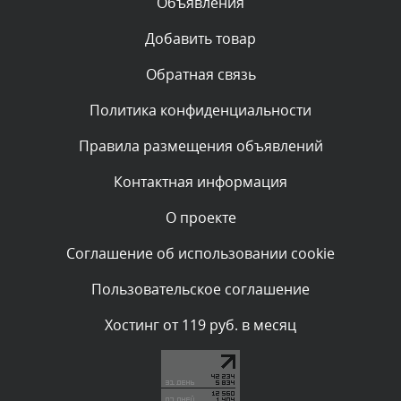
Объявления
Комментарий проверяется
Текст комментария будет виден после проверки
Добавить товар
администратором.
Сегодня, в 01:23
Обратная связь
Политика конфиденциальности
Комментарий проверяется
Текст комментария будет виден после проверки
Правила размещения объявлений
администратором.
Сегодня, в 01:10
Контактная информация
О проекте
Комментарий проверяется
Текст комментария будет виден после проверки
Соглашение об использовании cookie
администратором.
Сегодня, в 00:57
Пользовательское соглашение
Комментарий проверяется
Хостинг от 119 руб. в месяц
Текст комментария будет виден после проверки
администратором.
Сегодня, в 00:51