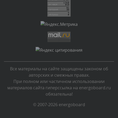
Комментарий проверяется
Текст комментария будет виден после проверки
администратором.
Сегодня, в 00:51
Комментарий проверяется
Текст комментария будет виден после проверки
администратором.
Сегодня, в 00:45
Все материалы на сайте защищены законом об
Комментарий проверяется
авторских и смежных правах.
Текст комментария будет виден после проверки
При полном или частичном использовании
администратором.
материалов сайта гиперссылка на energoboard.ru
Сегодня, в 00:40
обязательна!
Комментарий проверяется
© 2007-2026 energoboard
Текст комментария будет виден после проверки
администратором.