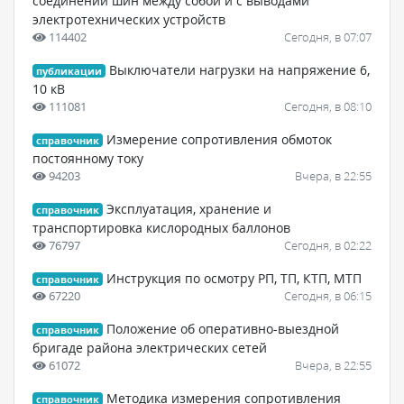
соединений шин между собой и с выводами
электротехнических устройств
114402
Сегодня, в 07:07
Выключатели нагрузки на напряжение 6,
публикации
10 кВ
111081
Сегодня, в 08:10
Измерение сопротивления обмоток
справочник
постоянному току
94203
Вчера, в 22:55
Эксплуатация, хранение и
справочник
транспортировка кислородных баллонов
76797
Сегодня, в 02:22
Инструкция по осмотру РП, ТП, КТП, МТП
справочник
67220
Сегодня, в 06:15
Положение об оперативно-выездной
справочник
бригаде района электрических сетей
61072
Вчера, в 22:55
Методика измерения сопротивления
справочник