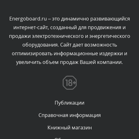
Текст комментария будет виден после проверки
администратором.
Сегодня, в 03:09
Energoboard.ru – это динамично развивающийся
интернет-сайт, созданный для продвижения и
Комментарий проверяется
продажи электротехнического и энергетического
Текст комментария будет виден после проверки
оборудования. Сайт дает возможность
администратором.
Сегодня, в 02:05
оптимизировать информационные издержки и
увеличить объем продаж Вашей компании.
Комментарий проверяется
Текст комментария будет виден после проверки
администратором.
Сегодня, в 01:53
Публикации
Комментарий проверяется
Текст комментария будет виден после проверки
Справочная информация
администратором.
Сегодня, в 01:40
Книжный магазин