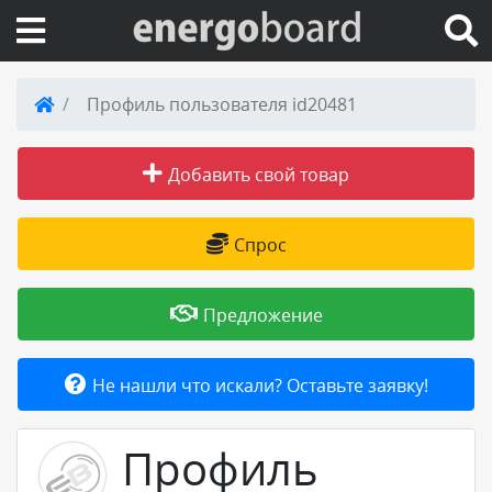
Вход на сайт
Профиль пользователя id20481
Поиск по сайту
Добавить свой товар
Публикации
Спрос
Справка
Предложение
Книги
Не нашли что искали? Оставьте заявку!
Товары и услуги
Профиль
Добавить товар или услугу