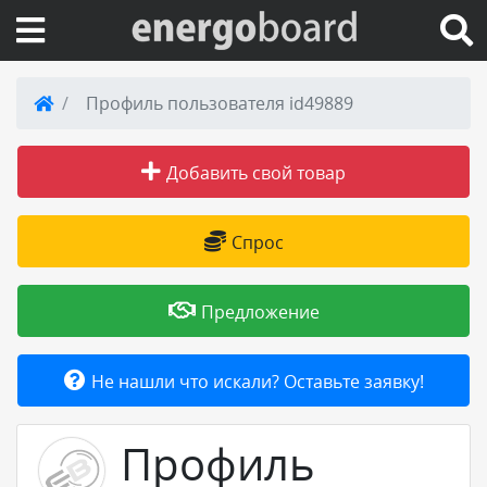
Вход на сайт
Профиль пользователя id49889
Поиск по сайту
Добавить свой товар
Публикации
Спрос
Справка
Предложение
Книги
Не нашли что искали? Оставьте заявку!
Товары и услуги
Профиль
Добавить товар или услугу