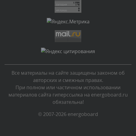
администратором.
Сегодня, в 03:35
Комментарий проверяется
Текст комментария будет виден после проверки
администратором.
Сегодня, в 01:15
Комментарий проверяется
Текст комментария будет виден после проверки
Все материалы на сайте защищены законом об
администратором.
авторских и смежных правах.
Вчера, в 23:35
При полном или частичном использовании
материалов сайта гиперссылка на energoboard.ru
Комментарий проверяется
обязательна!
Текст комментария будет виден после проверки
администратором.
© 2007-2026 energoboard
Вчера, в 23:11
Комментарий проверяется