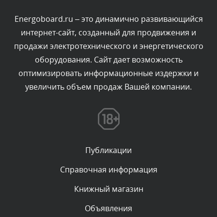
- предисловие;
Комментарий проверяется
Energoboard.ru – это динамично развивающийся
Текст комментария будет виден после проверки
- содержание;
интернет-сайт, созданный для продвижения и
администратором.
Сегодня, в 13:48
продажи электротехнического и энергетического
- обозначения и сокращения;
оборудования. Сайт дает возможность
Комментарий проверяется
- термины и определения;
оптимизировать информационные издержки и
Текст комментария будет виден после проверки
увеличить объем продаж Вашей компании.
- разделы, составляющие основное тематического
администратором.
содержание документа;
Сегодня, в 11:18
- приложения;
Комментарий проверяется
Текст комментария будет виден после проверки
- ссылочные нормативные документы;
администратором.
Публикации
Сегодня, в 10:33
- ссылочные документы;
Справочная информация
- библиография,
Комментарий проверяется
Книжный магазин
Текст комментария будет виден после проверки
- лист регистрации изменений.
администратором.
Объявления
Сегодня, в 10:09