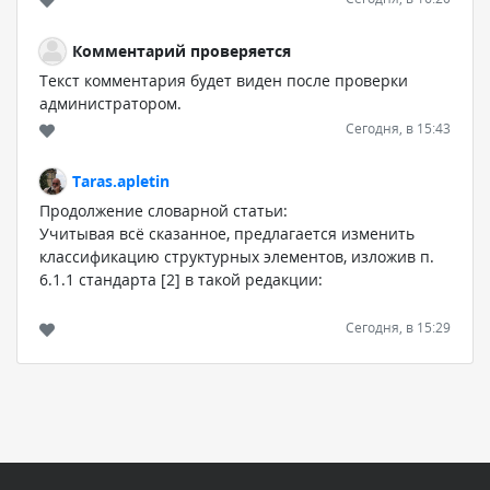
Комментарий проверяется
Текст комментария будет виден после проверки
администратором.
Сегодня, в 15:43
Taras.apletin
Продолжение словарной статьи:
Учитывая всё сказанное, предлагается изменить
классификацию структурных элементов, изложив п.
6.1.1 стандарта [2] в такой редакции:
6.1.1 В общем случае в ТД, содержащие в основном
Сегодня, в 15:29
сплошной текст, включают следующие структурные
документы:
Комментарий проверяется
Текст комментария будет виден после проверки
- титульный лист;
администратором.
Сегодня, в 14:09
- разделы: