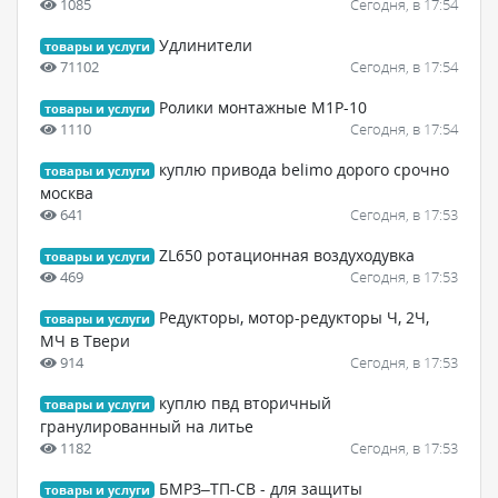
1085
Сегодня, в 17:54
Удлинители
товары и услуги
71102
Сегодня, в 17:54
Ролики монтажные М1Р-10
товары и услуги
1110
Сегодня, в 17:54
куплю привода belimo дорого срочно
товары и услуги
москва
641
Сегодня, в 17:53
ZL650 ротационная воздуходувка
товары и услуги
469
Сегодня, в 17:53
Редукторы, мотор-редукторы Ч, 2Ч,
товары и услуги
МЧ в Твери
914
Сегодня, в 17:53
куплю пвд вторичный
товары и услуги
гранулированный на литье
1182
Сегодня, в 17:53
БМРЗ–ТП-CВ - для защиты
товары и услуги