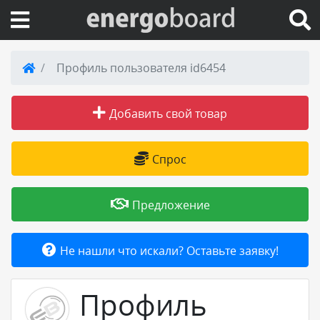
Вход на сайт
Профиль пользователя id6454
Поиск по сайту
Добавить свой товар
Публикации
Спрос
Справка
Предложение
Книги
Не нашли что искали? Оставьте заявку!
Товары и услуги
Профиль
Добавить товар или услугу