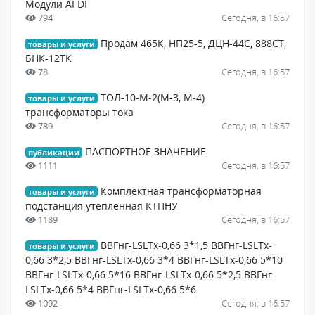
Модули AI DI
794
Сегодня, в 16:57
Продам 465К, НП25-5, ДЦН-44С, 888СТ,
товары и услуги
БНК-12ТК
78
Сегодня, в 16:57
ТОЛ-10-М-2(М-3, М-4)
товары и услуги
трансформаторы тока
789
Сегодня, в 16:57
ПАСПОРТНОЕ ЗНАЧЕНИЕ
публикации
1111
Сегодня, в 16:57
Комплектная трансформаторная
товары и услуги
подстанция утеплённая КТПНУ
1189
Сегодня, в 16:57
ВВГнг-LSLTx-0,66 3*1,5 ВВГнг-LSLTx-
товары и услуги
0,66 3*2,5 ВВГнг-LSLTx-0,66 3*4 ВВГнг-LSLTx-0,66 5*10
ВВГнг-LSLTx-0,66 5*16 ВВГнг-LSLTx-0,66 5*2,5 ВВГнг-
LSLTx-0,66 5*4 ВВГнг-LSLTx-0,66 5*6
1092
Сегодня, в 16:57