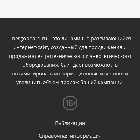
Комментарий проверяется
Текст комментария будет виден после проверки
администратором.
Сегодня, в 11:20
Energoboard.ru – это динамично развивающийся
интернет-сайт, созданный для продвижения и
Комментарий проверяется
продажи электротехнического и энергетического
Текст комментария будет виден после проверки
оборудования. Сайт дает возможность
администратором.
Сегодня, в 08:48
оптимизировать информационные издержки и
увеличить объем продаж Вашей компании.
Комментарий проверяется
Текст комментария будет виден после проверки
администратором.
Сегодня, в 08:46
Публикации
Комментарий проверяется
Текст комментария будет виден после проверки
Справочная информация
администратором.