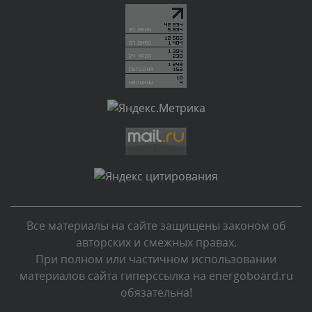
Текст комментария будет виден после проверки
администратором.
Сегодня, в 02:05
Комментарий проверяется
Текст комментария будет виден после проверки
администратором.
Сегодня, в 01:53
Комментарий проверяется
Текст комментария будет виден после проверки
администратором.
Сегодня, в 01:40
Все материалы на сайте защищены законом об
Комментарий проверяется
авторских и смежных правах.
Текст комментария будет виден после проверки
При полном или частичном использовании
администратором.
материалов сайта гиперссылка на energoboard.ru
Сегодня, в 01:23
обязательна!