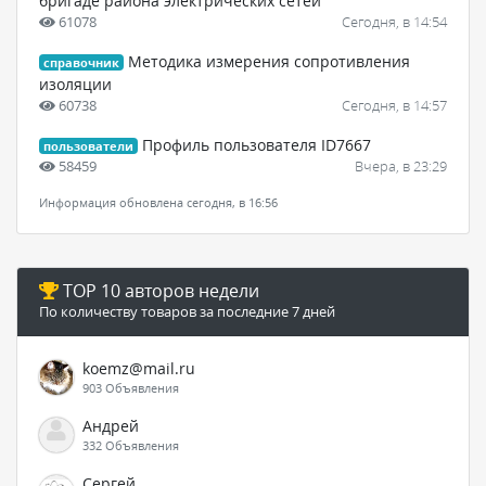
бригаде района электрических сетей
61078
Сегодня, в 14:54
Методика измерения сопротивления
справочник
изоляции
60738
Сегодня, в 14:57
Профиль пользователя ID7667
пользователи
58459
Вчера, в 23:29
Информация обновлена сегодня, в 16:56
TOP 10 авторов недели
По количеству товаров за последние 7 дней
koemz@mail.ru
903 Объявления
Андрей
332 Объявления
Сергей