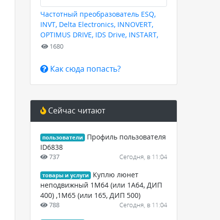
Частотный преобразователь ESQ,
INVT, Delta Electronics, INNOVERT,
OPTIMUS DRIVE, IDS Drive, INSTART,
HYUNDAI для любых задач
1680
Как сюда попасть?
Сейчас читают
Профиль пользователя
пользователи
ID6838
737
Сегодня, в 11:04
Куплю люнет
товары и услуги
неподвижный 1М64 (или 1А64, ДИП
400) ,1М65 (или 165, ДИП 500)
788
Сегодня, в 11:04