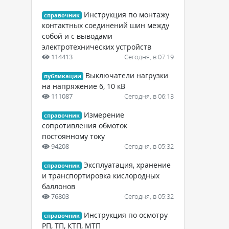
Инструкция по монтажу
справочник
контактных соединений шин между
собой и с выводами
электротехнических устройств
114413
Сегодня, в 07:19
Выключатели нагрузки
публикации
на напряжение 6, 10 кВ
111087
Сегодня, в 06:13
Измерение
справочник
сопротивления обмоток
постоянному току
94208
Сегодня, в 05:32
Эксплуатация, хранение
справочник
и транспортировка кислородных
баллонов
76803
Сегодня, в 05:32
Инструкция по осмотру
справочник
РП, ТП, КТП, МТП