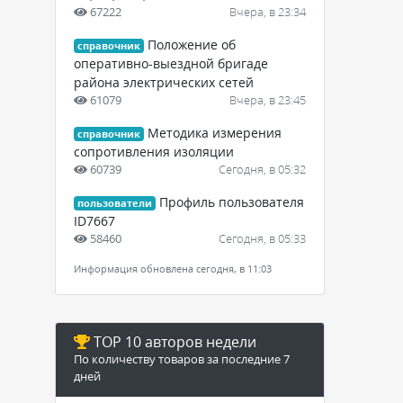
67222
Вчера, в 23:34
Положение об
справочник
оперативно-выездной бригаде
района электрических сетей
61079
Вчера, в 23:45
Методика измерения
справочник
сопротивления изоляции
60739
Сегодня, в 05:32
Профиль пользователя
пользователи
ID7667
58460
Сегодня, в 05:33
Информация обновлена сегодня, в 11:03
TOP 10 авторов недели
По количеству товаров за последние 7
дней