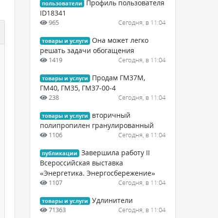
Профиль пользователя
пользователи
ID18341
965
Сегодня, в 11:04
Она может легко
товары и услуги
решать задачи обогащения
1419
Сегодня, в 11:04
Продам ГМ37М,
товары и услуги
ГМ40, ГМ35, ГМ37-00-4
238
Сегодня, в 11:04
вторичный
товары и услуги
полипропилен гранулированный
1106
Сегодня, в 11:04
Завершила работу II
публикации
Всероссийская выставка
«Энергетика. Энергосбережение»
1107
Сегодня, в 11:04
Удлинители
товары и услуги
71363
Сегодня, в 11:04