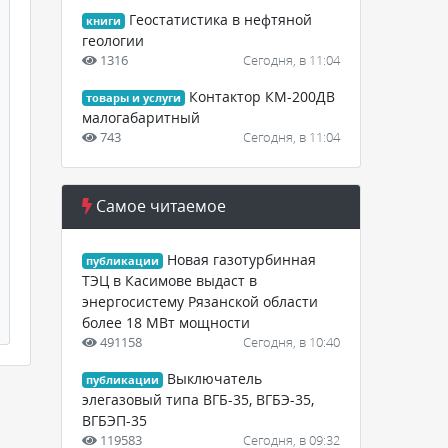
Геостатистика в нефтяной
книги
геологии
1316
Сегодня, в 11:04
Контактор КМ-200ДВ
товары и услуги
малогабаритный
743
Сегодня, в 11:04
Самое читаемое
Новая газотурбинная
публикации
ТЭЦ в Касимове выдаст в
энергосистему Рязанской области
более 18 МВт мощности
491158
Сегодня, в 10:40
Выключатель
публикации
элегазовый типа ВГБ-35, ВГБЭ-35,
ВГБЭП-35
119583
Сегодня, в 09:32