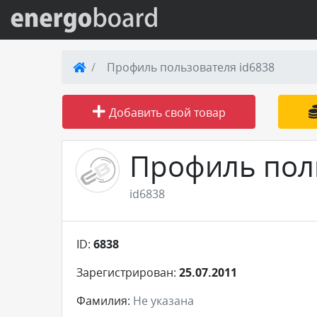
Вход на сайт
Профиль пользователя id6838
Поиск по сайту
Добавить свой товар
Публикации
Профиль пол
Справка
id6838
Книги
ID:
6838
Товары и услуги
Зарегистрирован:
25.07.2011
Добавить товар или услугу
Фамилия:
Не указана