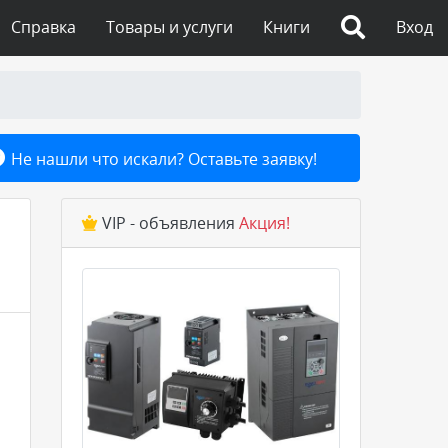
Справка
Товары и услуги
Книги
Вход
Не нашли что искали? Оставьте заявку!
VIP - объявления
Акция!