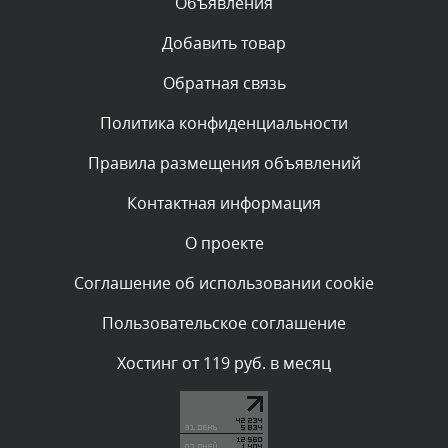
Объявления
Комментарий проверяется
Текст комментария будет виден после проверки
Добавить товар
администратором.
Сегодня, в 01:23
Обратная связь
Политика конфиденциальности
Комментарий проверяется
Текст комментария будет виден после проверки
Правила размещения объявлений
администратором.
Сегодня, в 01:10
Контактная информация
О проекте
Комментарий проверяется
Текст комментария будет виден после проверки
Соглашение об использовании cookie
администратором.
Сегодня, в 00:57
Пользовательское соглашение
Комментарий проверяется
Хостинг от 119 руб. в месяц
Текст комментария будет виден после проверки
администратором.
Сегодня, в 00:51