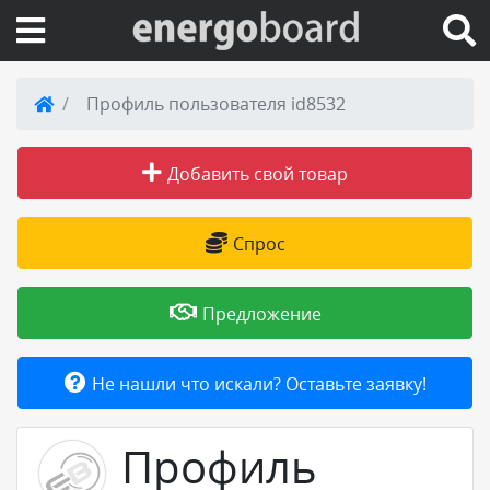
Вход на сайт
Профиль пользователя id8532
Поиск по сайту
Добавить свой товар
Публикации
Спрос
Справка
Предложение
Книги
Не нашли что искали? Оставьте заявку!
Товары и услуги
Профиль
Добавить товар или услугу