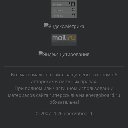
Комментарий проверяется
Текст комментария будет виден после проверки
администратором.
Сегодня, в 00:51
Комментарий проверяется
Текст комментария будет виден после проверки
администратором.
Сегодня, в 00:45
Все материалы на сайте защищены законом об
Комментарий проверяется
авторских и смежных правах.
Текст комментария будет виден после проверки
При полном или частичном использовании
администратором.
материалов сайта гиперссылка на energoboard.ru
Сегодня, в 00:40
обязательна!
Комментарий проверяется
© 2007-2026 energoboard
Текст комментария будет виден после проверки
администратором.