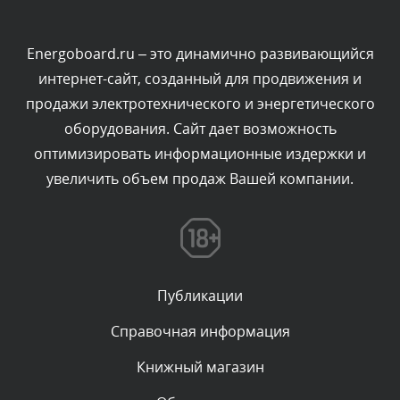
Текст комментария будет виден после проверки
администратором.
Сегодня, в 03:09
Energoboard.ru – это динамично развивающийся
интернет-сайт, созданный для продвижения и
Комментарий проверяется
продажи электротехнического и энергетического
Текст комментария будет виден после проверки
оборудования. Сайт дает возможность
администратором.
Сегодня, в 02:05
оптимизировать информационные издержки и
увеличить объем продаж Вашей компании.
Комментарий проверяется
Текст комментария будет виден после проверки
администратором.
Сегодня, в 01:53
Публикации
Комментарий проверяется
Текст комментария будет виден после проверки
Справочная информация
администратором.
Сегодня, в 01:40
Книжный магазин