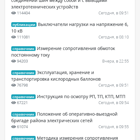
соединений шин между собой и с выводами
электротехнических устройств
114404
Сегодня, в 09:51
Выключатели нагрузки на напряжение 6,
публикации
10 кВ
111081
Сегодня, в 08:10
Измерение сопротивления обмоток
справочник
постоянному току
94203
Вчера, в 22:55
Эксплуатация, хранение и
справочник
транспортировка кислородных баллонов
76798
Сегодня, в 09:51
Инструкция по осмотру РП, ТП, КТП, МТП
справочник
67221
Сегодня, в 09:54
Положение об оперативно-выездной
справочник
бригаде района электрических сетей
61074
Сегодня, в 09:55
Методика измерения сопротивления
справочник