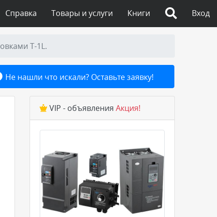
Справка
Товары и услуги
Книги
Вход
овками Т-1L.
Не нашли что искали? Оставьте заявку!
VIP - объявления
Акция!