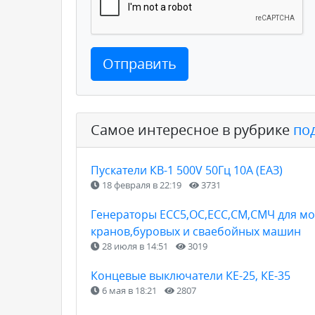
Отправить
Самое интересное в рубрике
по
Пускатели КВ-1 500V 50Гц 10А (ЕАЗ)
18 февраля в 22:19
3731
Генераторы ЕСС5,ОС,ЕСС,СМ,СМЧ для мо
кранов,буровых и сваебойных машин
28 июля в 14:51
3019
Концевые выключатели КЕ-25, КЕ-35
6 мая в 18:21
2807