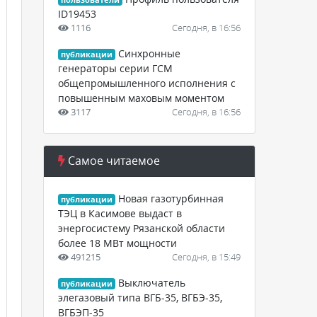
пользователи
ID19453
1116
Сегодня, в 16:56
Синхронные
публикации
генераторы серии ГСМ
общепромышленного исполнения с
повышенным маховым моментом
3117
Сегодня, в 16:56
Самое читаемое
Новая газотурбинная
публикации
ТЭЦ в Касимове выдаст в
энергосистему Рязанской области
более 18 МВт мощности
491215
Сегодня, в 15:49
Выключатель
публикации
элегазовый типа ВГБ-35, ВГБЭ-35,
ВГБЭП-35