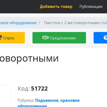
Добавить товар
Публикации
овое оборудование
Твистлок с 2-мя поворотными гол
Спрос
Предложение
 поворотными
Код:
51722
Рубрика:
Подъемное, крановое
оборудование