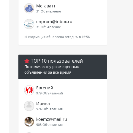
Мегаватт
31 Объявление
enprom@inbox.ru
31 Объявление
Информация обновлена сегодня, в 16:56
TOP 10 пользователей
По количеству размещенных
объявлений за всё время
Евгений
979 Объявлений
Ирина
974 Объявления
koemz@mail.ru
903 Объявления