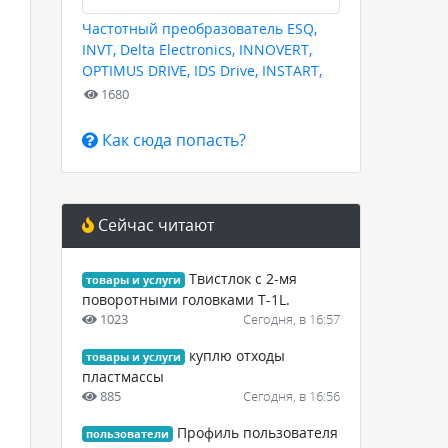
Частотный преобразователь ESQ,
INVT, Delta Electronics, INNOVERT,
OPTIMUS DRIVE, IDS Drive, INSTART,
HYUNDAI для любых задач
1680
Как сюда попасть?
Сейчас читают
Твистлок с 2-мя
товары и услуги
поворотными головками Т-1L.
1023
Сегодня, в 16:57
куплю отходы
товары и услуги
пластмассы
885
Сегодня, в 16:56
Профиль пользователя
пользователи