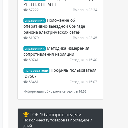
РП, ТП, КТП, МТП
67222
Вчера, в 23:34
Положение об
справочник
оперативно-выездной бригаде
района электрических сетей
61079
Вчера, в 23:45
Методика измерения
справочник
сопротивления изоляции
60741
Сегодня, в 15:40
Профиль пользователя
пользователи
ID7667
58461
Сегодня, в 15:07
Информация обновлена сегодня, в 16:56
TOP 10 авторов недели
По количеству товаров за последние 7
дней