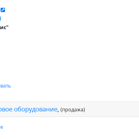
ь
ис"
вать
овое оборудование
,
(продажа)
ое