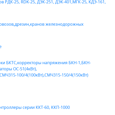
в РДК-25, RDK-25, ДЭК-251, ДЭК-401,МГК-25, КДЭ-161,
товозов,дрезин,кранов железнодорожных
е
оки БКТС,корректоры напряжения БКН-1,БКН-
аторы ОС-51(4кВт),
, СМЧ315-100/4(100кВт),СМЧ315-150/4(150кВт)
онтроллеры серии ККТ-60, ККП-1000