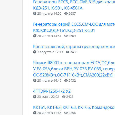
Генераторы ЕСС5, ЕСС, СМЧ315 для крано
КДЭ-251, К-501, КС-4561А
28 июля в 14:50
2687
Генераторы серий ЕСС5,СМЧ,ОС для мо
КЖ,КЖС,КДЭ-161,КДЭ-251,К-501
28 июля в 14:51
2609
Канат стальной, стропы грузоподъемны
3 августа в 12:13
2438
Ящики Я8001 к генераторам ЕСС5,ОС,бл
У,ЕА-05А,блоки БРН,РУ-033,РУ-039, генер
ОС-52(8кВт),ОС-71(16кВт),СМА200(22кВт)
28 июля в 14:49
2432
4ГПЭМ-1250-1/2 У2
23 мая в 22:02
2421
ККТ61, ККТ-62, ККТ 63, ККТ65, Командок
20 июля в 11:46
2356