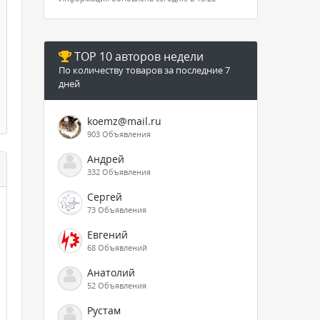
TOP 10 авторов недели
По количеству товаров за последние 7
дней
koemz@mail.ru
903 Объявления
Андрей
332 Объявления
Сергей
73 Объявления
Евгений
68 Объявлений
Анатолий
52 Объявления
Рустам