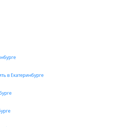
инбурге
ить в Екатеринбурге
бурге
бурге