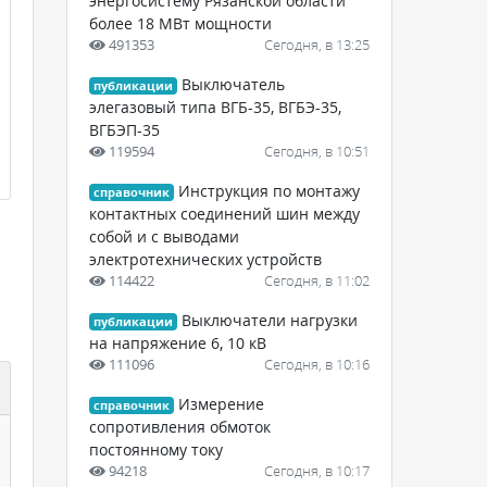
энергосистему Рязанской области
более 18 МВт мощности
491353
Сегодня, в 13:25
Выключатель
публикации
элегазовый типа ВГБ-35, ВГБЭ-35,
ВГБЭП-35
119594
Сегодня, в 10:51
Инструкция по монтажу
справочник
контактных соединений шин между
собой и с выводами
электротехнических устройств
114422
Сегодня, в 11:02
Выключатели нагрузки
публикации
на напряжение 6, 10 кВ
111096
Сегодня, в 10:16
Измерение
справочник
сопротивления обмоток
постоянному току
94218
Сегодня, в 10:17