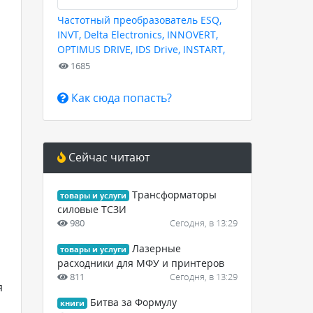
Частотный преобразователь ESQ,
INVT, Delta Electronics, INNOVERT,
OPTIMUS DRIVE, IDS Drive, INSTART,
HYUNDAI для любых задач
1685
Как сюда попасть?
Сейчас читают
Трансформаторы
товары и услуги
силовые ТСЗИ
980
Сегодня, в 13:29
Лазерные
товары и услуги
расходники для МФУ и принтеров
811
Сегодня, в 13:29
я
Битва за Формулу
книги