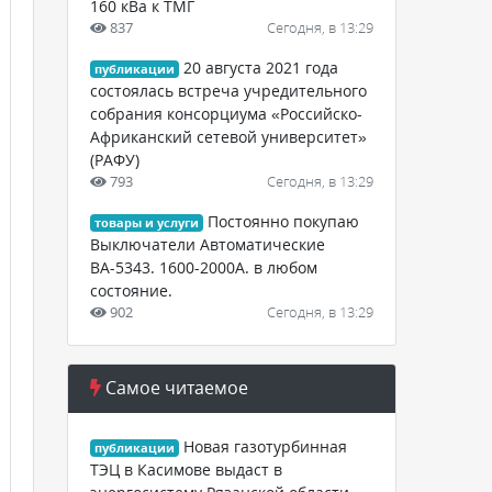
160 кВа к ТМГ
837
Сегодня, в 13:29
20 августа 2021 года
публикации
состоялась встреча учредительного
собрания консорциума «Российско-
Африканский сетевой университет»
(РАФУ)
793
Сегодня, в 13:29
Постоянно покупаю
товары и услуги
Выключатели Автоматические
ВА-5343. 1600-2000А. в любом
состояние.
902
Сегодня, в 13:29
Самое читаемое
Новая газотурбинная
публикации
ТЭЦ в Касимове выдаст в