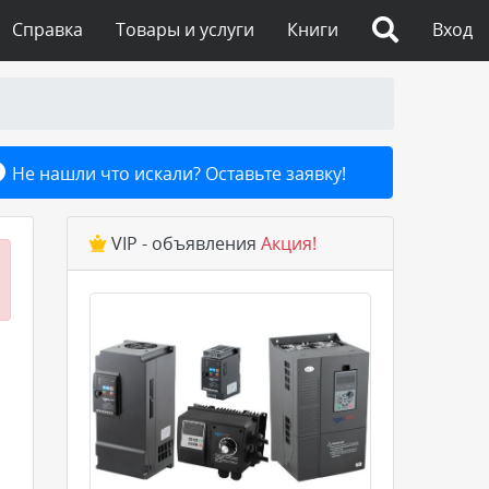
Справка
Товары и услуги
Книги
Вход
Не нашли что искали? Оставьте заявку!
VIP - объявления
Акция!