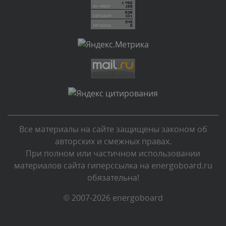
Комментарий проверяется
Текст комментария будет виден после проверки
администратором.
Вчера, в 23:07
Комментарий проверяется
Текст комментария будет виден после проверки
администратором.
Вчера, в 22:43
Все материалы на сайте защищены законом об
Комментарий проверяется
авторских и смежных правах.
Текст комментария будет виден после проверки
При полном или частичном использовании
администратором.
материалов сайта гиперссылка на energoboard.ru
Вчера, в 21:55
обязательна!
Комментарий проверяется
© 2007-2026 energoboard
Текст комментария будет виден после проверки
администратором.