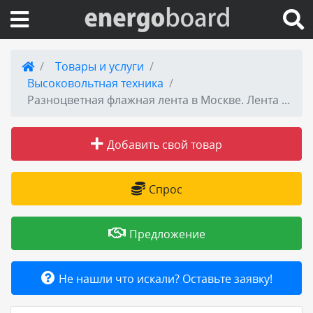
Вход на сайт
Товары и услуги
Высоковольтная техника
Поиск по сайту
Разноцветная флажная лента в Москве. Лента "Волчатник" не дорого!
Публикации
Добавить свой товар
Справка
Спрос
Книги
Предложение
Товары и услуги
Не нашли что искали? Оставьте заявку!
Добавить товар или услугу