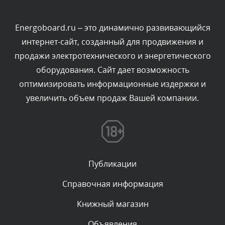
администратором.
Сегодня, в 05:53
Energoboard.ru – это динамично развивающийся
интернет-сайт, созданный для продвижения и
Комментарий проверяется
продажи электротехнического и энергетического
Текст комментария будет виден после проверки
оборудования. Сайт дает возможность
администратором.
Сегодня, в 03:51
оптимизировать информационные издержки и
увеличить объем продаж Вашей компании.
Комментарий проверяется
Текст комментария будет виден после проверки
администратором.
Сегодня, в 03:39
Публикации
Комментарий проверяется
Текст комментария будет виден после проверки
Справочная информация
администратором.
Сегодня, в 03:15
Книжный магазин
Объявления
Комментарий проверяется