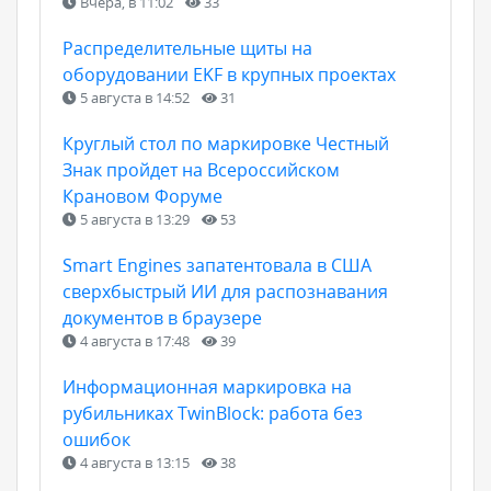
Вчера, в 11:02
33
Распределительные щиты на
оборудовании EKF в крупных проектах
5 августа в 14:52
31
Круглый стол по маркировке Честный
Знак пройдет на Всероссийском
Крановом Форуме
5 августа в 13:29
53
Smart Engines запатентовала в США
сверхбыстрый ИИ для распознавания
документов в браузере
4 августа в 17:48
39
Информационная маркировка на
рубильниках TwinBlock: работа без
ошибок
4 августа в 13:15
38