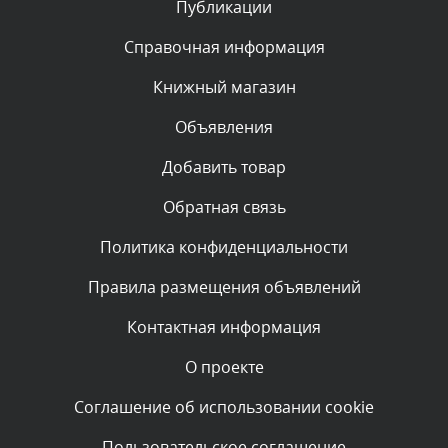
Публикации
Комментарий проверяется
Текст комментария будет виден после проверки
Справочная информация
администратором.
Сегодня, в 01:40
Книжный магазин
Объявления
Комментарий проверяется
Текст комментария будет виден после проверки
Добавить товар
администратором.
Сегодня, в 01:23
Обратная связь
Политика конфиденциальности
Комментарий проверяется
Текст комментария будет виден после проверки
Правила размещения объявлений
администратором.
Сегодня, в 01:10
Контактная информация
О проекте
Комментарий проверяется
Текст комментария будет виден после проверки
Соглашение об использовании cookie
администратором.
Сегодня, в 00:57
Пользовательское соглашение