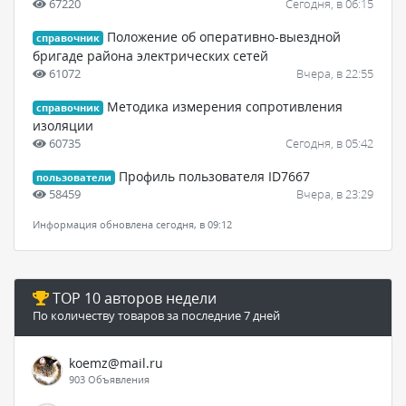
67220
Сегодня, в 06:15
Положение об оперативно-выездной
справочник
бригаде района электрических сетей
61072
Вчера, в 22:55
Методика измерения сопротивления
справочник
изоляции
60735
Сегодня, в 05:42
Профиль пользователя ID7667
пользователи
58459
Вчера, в 23:29
Информация обновлена сегодня, в 09:12
TOP 10 авторов недели
По количеству товаров за последние 7 дней
koemz@mail.ru
903 Объявления