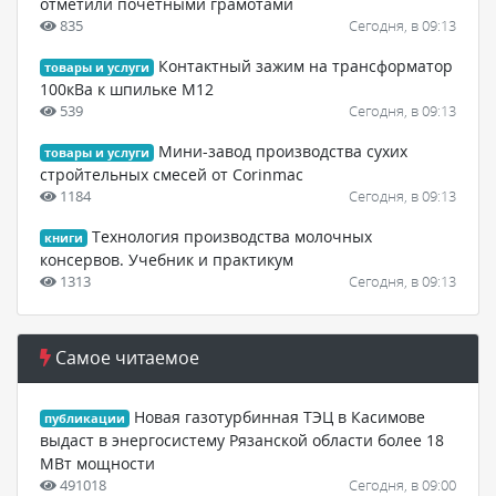
отметили почетными грамотами
835
Сегодня, в 09:13
Контактный зажим на трансформатор
товары и услуги
100кВа к шпильке М12
539
Сегодня, в 09:13
Мини-завод производства сухих
товары и услуги
стройтельных смесей от Corinmac
1184
Сегодня, в 09:13
Технология производства молочных
книги
консервов. Учебник и практикум
1313
Сегодня, в 09:13
Самое читаемое
Новая газотурбинная ТЭЦ в Касимове
публикации
выдаст в энергосистему Рязанской области более 18
МВт мощности
491018
Сегодня, в 09:00