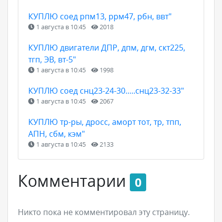
КУПЛЮ соед рпм13, ррм47, рбн, ввт"
1 августа в 10:45
2018
КУПЛЮ двигатели ДПР, дпм, дгм, скт225,
тгп, ЭВ, вт-5"
1 августа в 10:45
1998
КУПЛЮ соед снц23-24-30.....снц23-32-33"
1 августа в 10:45
2067
КУПЛЮ тр-ры, дросс, аморт тот, тр, тпп,
АПН, сбм, кэм"
1 августа в 10:45
2133
Комментарии
0
Никто пока не комментировал эту страницу.