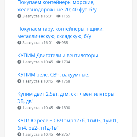
Покупаем контейнеры морские,
железнодорожные 20; 40 фут. б/у
3 августа в 16:01
1155
Покупаем тару, контейнеры, ящики,
металлическую, складскую, б/у
3 августа в 16:01
988
КУПИМ Двигатели и вентиляторы
1 августа в 10:45
1794
КУПИМ реле, СВЧ, вакуумные:
1 августа в 10:45
1768
Купим двиг 2,5вт, дгм, скт + вентиляторы
ЭВ, дв"
1 августа в 10:45
1830
КУПЛЮ реле + СВЧ эмрв27б, 1ги03, 1уи01,
6п4, рв2-, п1д-1в"
1 августа в 10:45
3757