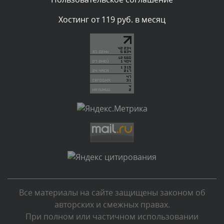
Комментарий проверяется
Хостинг от 119 руб. в месяц
Текст комментария будет виден после проверки
администратором.
Сегодня, в 00:51
Комментарий проверяется
Текст комментария будет виден после проверки
администратором.
Сегодня, в 00:51
Комментарий проверяется
Текст комментария будет виден после проверки
администратором.
Сегодня, в 00:45
Все материалы на сайте защищены законом об
Комментарий проверяется
авторских и смежных правах.
Текст комментария будет виден после проверки
При полном или частичном использовании
администратором.