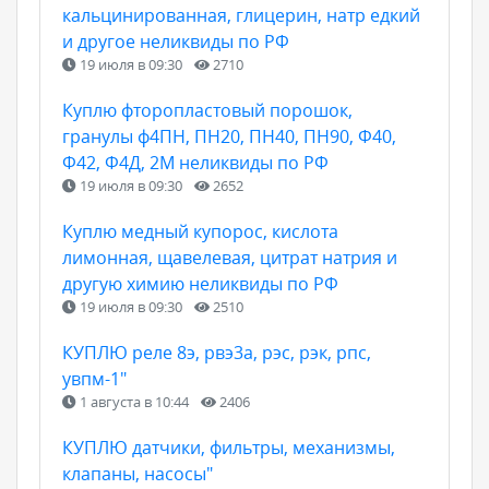
кальцинированная, глицерин, натр едкий
и другое неликвиды по РФ
19 июля в 09:30
2710
Куплю фторопластовый порошок,
гранулы ф4ПН, ПН20, ПН40, ПН90, Ф40,
Ф42, Ф4Д, 2М неликвиды по РФ
19 июля в 09:30
2652
Куплю медный купорос, кислота
лимонная, щавелевая, цитрат натрия и
другую химию неликвиды по РФ
19 июля в 09:30
2510
КУПЛЮ реле 8э, рвэ3а, рэс, рэк, рпс,
увпм-1"
1 августа в 10:44
2406
КУПЛЮ датчики, фильтры, механизмы,
клапаны, насосы"