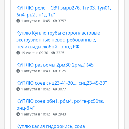
КУПЛЮ реле + СВЧ эмрв27б, 1ги03, 1уи01,
6п4, рв2-, п1д-1в"
1 августа в 10:45
3757
Куплю Куплю трубы фторопластовые
экструзионные невостребованные,
неликвиды любой город РФ
19 июля в 09:30
3325
КУПЛЮ разъемы 2рм30-2рмд(т)45"
1 августа в 10:43
3125
КУПЛЮ соед снц23-41-30.....снц23-45-39"
1 августа в 10:42
3077
КУПЛЮ соед рбн1, рбм4, рс4тв-рс50тв,
онц-бм"
1 августа в 10:42
2943
Куплю калия гидроокись, сода