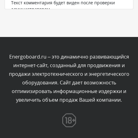
Текст комментария будет виден после проверки
администратором.
Сегодня, в 05:57
Комментарий проверяется
Текст комментария будет виден после проверки
администратором.
Сегодня, в 03:09
Energoboard.ru – это динамично развивающийся
интернет-сайт, созданный для продвижения и
Комментарий проверяется
продажи электротехнического и энергетического
Текст комментария будет виден после проверки
оборудования. Сайт дает возможность
администратором.
Сегодня, в 02:05
оптимизировать информационные издержки и
увеличить объем продаж Вашей компании.
Комментарий проверяется
Текст комментария будет виден после проверки
администратором.
Сегодня, в 01:53