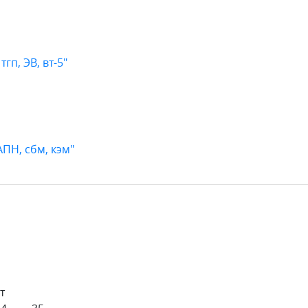
гп, ЭВ, вт-5"
АПН, сбм, кэм"
т