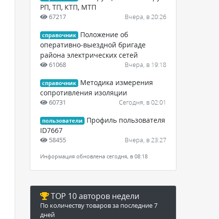
РП, ТП, КТП, МТП
67217
Вчера, в 20:26
Положение об
справочник
оперативно-выездной бригаде
района электрических сетей
61068
Вчера, в 19:18
Методика измерения
справочник
сопротивления изоляции
60731
Сегодня, в 02:01
Профиль пользователя
пользователи
ID7667
58455
Вчера, в 23:27
Информация обновлена сегодня, в 08:18
TOP 10 авторов недели
По количеству товаров за последние 7
дней