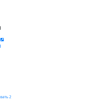
я
ь
вать 2