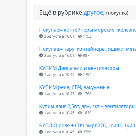
Ещё в рубрике
другое
,
(покупка)
Покупаем контейнеры морские, железнод
3 августа в 16:01
1153
Покупаем тару, контейнеры, ящики, мета
3 августа в 16:01
987
КУПИМ Двигатели и вентиляторы
1 августа в 10:45
1794
КУПИМ реле, СВЧ, вакуумные:
1 августа в 10:45
1768
Купим двиг 2,5вт, дгм, скт + вентиляторы 
1 августа в 10:45
1830
КУПЛЮ реле + СВЧ эмрв27б, 1ги03, 1уи01,
1 августа в 10:45
3756