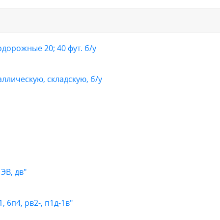
орожные 20; 40 фут. б/у
ллическую, складскую, б/у
ЭВ, дв"
 6п4, рв2-, п1д-1в"