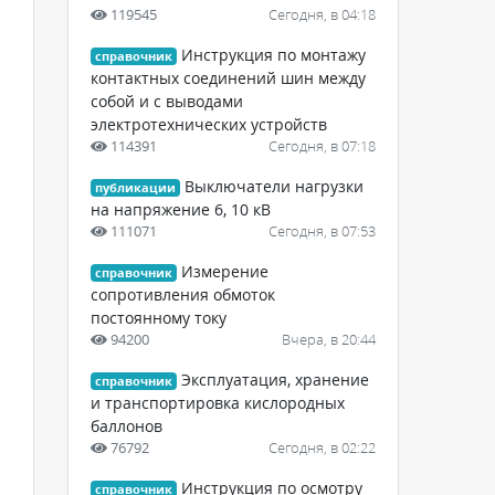
119545
Сегодня, в 04:18
Инструкция по монтажу
справочник
контактных соединений шин между
собой и с выводами
электротехнических устройств
114391
Сегодня, в 07:18
Выключатели нагрузки
публикации
на напряжение 6, 10 кВ
111071
Сегодня, в 07:53
Измерение
справочник
сопротивления обмоток
постоянному току
94200
Вчера, в 20:44
Эксплуатация, хранение
справочник
и транспортировка кислородных
баллонов
76792
Сегодня, в 02:22
Инструкция по осмотру
справочник