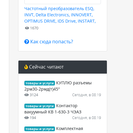
Частотный преобразователь ESQ,
INVT, Delta Electronics, INNOVERT,
OPTIMUS DRIVE, IDS Drive, INSTART,
HYUNDAI для любых задач
1670
Как сюда попасть?
Сейчас читают
КУПЛЮ разъемы
товары и услуги
2рм30-2рмд(т)45"
3124
Сегодня, в 08:19
Контактор
товары и услуги
вакуумный КВ 1-630-3 ЧЭАЗ
194
Сегодня, в 08:19
Комплектная
товары и услуги