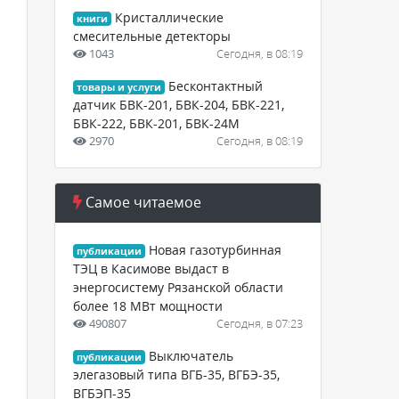
Кристаллические
книги
смесительные детекторы
1043
Сегодня, в 08:19
Бесконтактный
товары и услуги
датчик БВК-201, БВК-204, БВК-221,
БВК-222, БВК-201, БВК-24М
2970
Сегодня, в 08:19
Самое читаемое
Новая газотурбинная
публикации
ТЭЦ в Касимове выдаст в
энергосистему Рязанской области
более 18 МВт мощности
490807
Сегодня, в 07:23
Выключатель
публикации
элегазовый типа ВГБ-35, ВГБЭ-35,
ВГБЭП-35