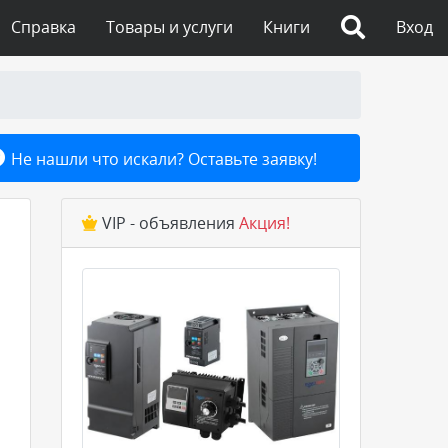
Справка
Товары и услуги
Книги
Вход
Не нашли что искали? Оставьте заявку!
VIP - объявления
Акция!