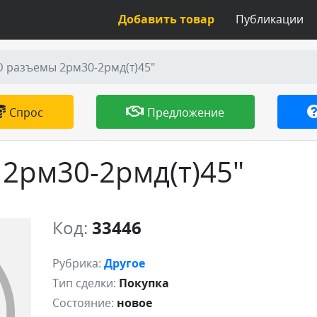
Добавить товар
Публикации
разъемы 2рм30-2рмд(т)45"
Спрос
Предложение
2рм30-2рмд(т)45"
Код:
33446
Рубрика:
Другое
Тип сделки:
Покупка
Состояние:
новое