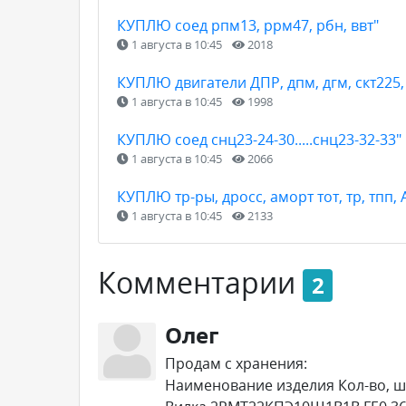
КУПЛЮ соед рпм13, ррм47, рбн, ввт"
1 августа в 10:45
2018
КУПЛЮ двигатели ДПР, дпм, дгм, скт225, т
1 августа в 10:45
1998
КУПЛЮ соед снц23-24-30.....снц23-32-33"
1 августа в 10:45
2066
КУПЛЮ тр-ры, дросс, аморт тот, тр, тпп, 
1 августа в 10:45
2133
Комментарии
2
Олег
Продам с хранения:
Наименование изделия Кол-во, ш