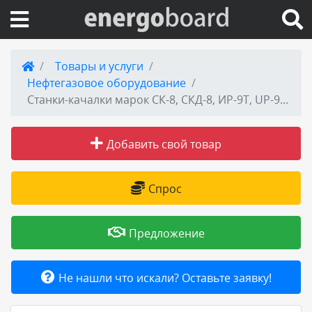
Вход на сайт
Товары и услуги
Нефтегазовое оборудование
Поиск по сайту
Станки-качалки марок СК-8, СКД-8, ИР-9Т, UP-9T. Всего 74 шт. б/у
Публикации
Добавить свой товар
Справка
Спрос
Книги
Предложение
Товары и услуги
Не нашли что искали? Оставьте заявку!
Добавить товар или услугу