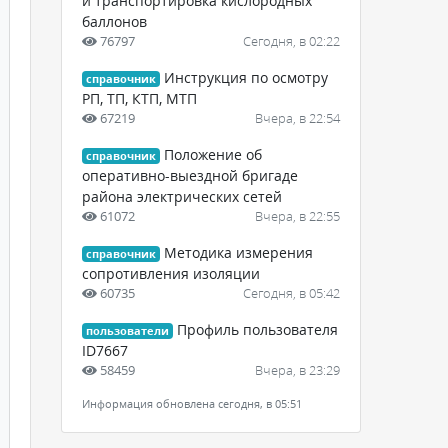
и транспортировка кислородных
баллонов
76797
Сегодня, в 02:22
Инструкция по осмотру
справочник
РП, ТП, КТП, МТП
67219
Вчера, в 22:54
Положение об
справочник
оперативно-выездной бригаде
района электрических сетей
61072
Вчера, в 22:55
Методика измерения
справочник
сопротивления изоляции
60735
Сегодня, в 05:42
Профиль пользователя
пользователи
ID7667
58459
Вчера, в 23:29
Информация обновлена сегодня, в 05:51