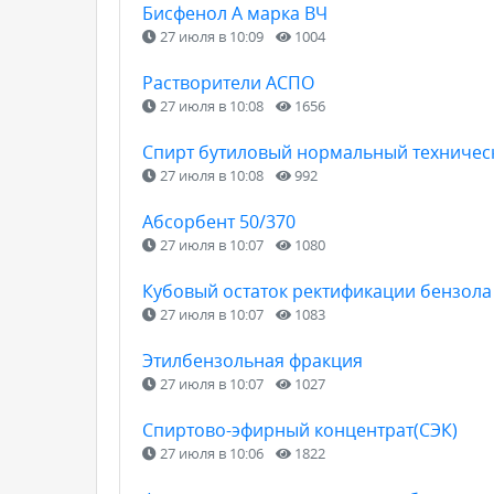
Бисфенол А марка ВЧ
27 июля в 10:09
1004
Растворители АСПО
27 июля в 10:08
1656
Спирт бутиловый нормальный техничес
27 июля в 10:08
992
Абсорбент 50/370
27 июля в 10:07
1080
Кубовый остаток ректификации бензола
27 июля в 10:07
1083
Этилбензольная фракция
27 июля в 10:07
1027
Спиртово-эфирный концентрат(СЭК)
27 июля в 10:06
1822