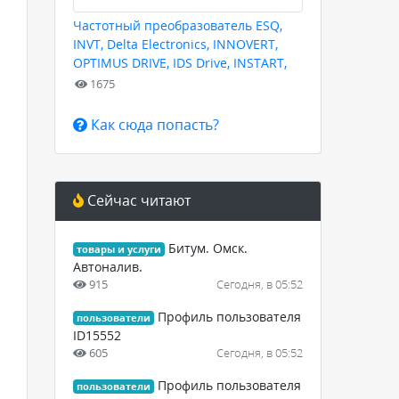
Частотный преобразователь ESQ,
INVT, Delta Electronics, INNOVERT,
OPTIMUS DRIVE, IDS Drive, INSTART,
HYUNDAI для любых задач
1675
Как сюда попасть?
Сейчас читают
Битум. Омск.
товары и услуги
Автоналив.
915
Сегодня, в 05:52
Профиль пользователя
пользователи
ID15552
605
Сегодня, в 05:52
Профиль пользователя
пользователи