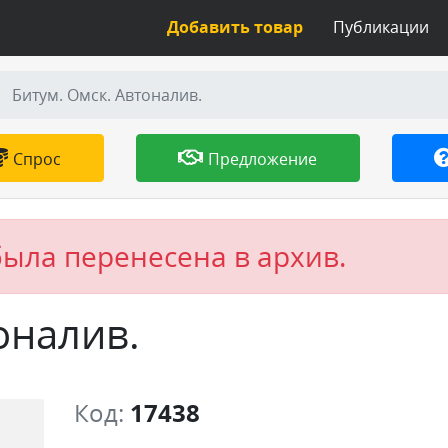
Добавить товар
Публикации
Битум. Омск. Автоналив.
Спрос
Предложение
была перенесена в архив.
оналив.
Код:
17438