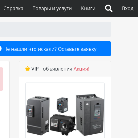
Справка
Товары и услуги
Книги
Вход
Не нашли что искали? Оставьте заявку!
VIP - объявления
Акция!