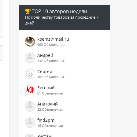
TOP 10 авторов недели
По количеству товаров за последние 7
дней
koemz@mail.ru
903 Объявления
Андрей
332 Объявления
Сергей
102 Объявления
Евгений
61 Объявление
Анатолий
52 Объявления
find2pm
46 Объявлений
Рустам