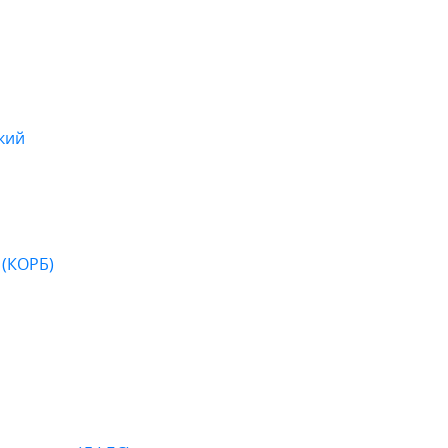
кий
 (КОРБ)