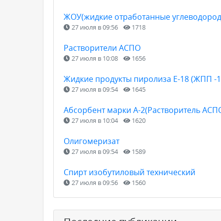
ЖОУ(жидкие отработанные углеводород
27 июля в 09:56
1718
Растворители АСПО
27 июля в 10:08
1656
Жидкие продукты пиролиза Е-18 (ЖПП -1
27 июля в 09:54
1645
Абсорбент марки А-2(Растворитель АСП
27 июля в 10:04
1620
Олигомеризат
27 июля в 09:54
1589
Спирт изобутиловый технический
27 июля в 09:56
1560