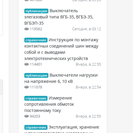
Выключатель
публикации
элегазовый типа ВГБ-35, ВГБЭ-35,
ВГБЭП-35
119562
Сегодня, в 03:12
Инструкция по монтажу
справочник
контактных соединений шин между
собой и с выводами
электротехнических устройств
114401
Вчера, в 22:55
Выключатели нагрузки
публикации
на напряжение 6, 10 кВ
111078
Вчера, в 22:54
Измерение
справочник
сопротивления обмоток
постоянному току
94203
Вчера, в 22:55
Эксплуатация, хранение
справочник