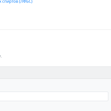
х спиртов (ЛФБС)
.