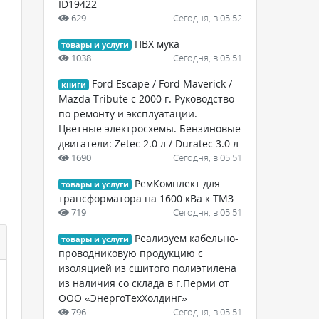
ID19422
629
Сегодня, в 05:52
ПВХ мука
товары и услуги
1038
Сегодня, в 05:51
Ford Escape / Ford Maverick /
книги
Mazda Tribute с 2000 г. Руководство
по ремонту и эксплуатации.
Цветные электросхемы. Бензиновые
двигатели: Zetec 2.0 л / Duratec 3.0 л
1690
Сегодня, в 05:51
РемКомплект для
товары и услуги
трансформатора на 1600 кВа к ТМЗ
719
Сегодня, в 05:51
Реализуем кабельно-
товары и услуги
проводниковую продукцию с
изоляцией из сшитого полиэтилена
из наличия со склада в г.Перми от
ООО «ЭнергоТехХолдинг»
796
Сегодня, в 05:51