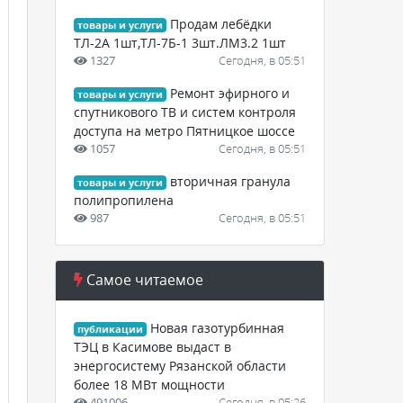
Продам лебёдки
товары и услуги
ТЛ-2А 1шт,ТЛ-7Б-1 3шт.ЛМ3.2 1шт
1327
Сегодня, в 05:51
Ремонт эфирного и
товары и услуги
спутникового ТВ и систем контроля
доступа на метро Пятницкое шоссе
1057
Сегодня, в 05:51
вторичная гранула
товары и услуги
полипропилена
987
Сегодня, в 05:51
Самое читаемое
Новая газотурбинная
публикации
ТЭЦ в Касимове выдаст в
энергосистему Рязанской области
более 18 МВт мощности
491006
Сегодня, в 05:26