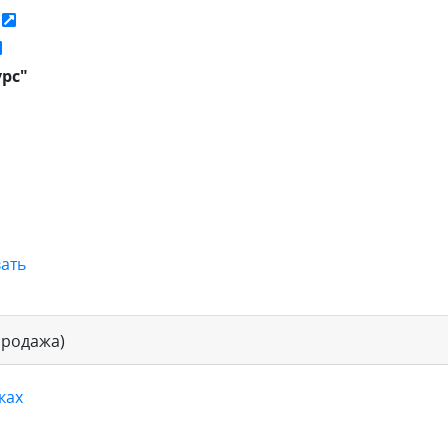
ь
урс"
ать
продажа)
ках