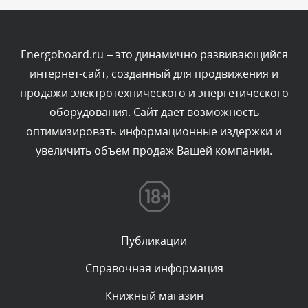
Текст комментария будет виден после проверки
администратором.
Сегодня, в 03:15
Energoboard.ru – это динамично развивающийся
интернет-сайт, созданный для продвижения и
Комментарий проверяется
продажи электротехнического и энергетического
Текст комментария будет виден после проверки
оборудования. Сайт дает возможность
администратором.
Сегодня, в 01:52
оптимизировать информационные издержки и
увеличить объем продаж Вашей компании.
Комментарий проверяется
Текст комментария будет виден после проверки
администратором.
Сегодня, в 01:50
Публикации
Комментарий проверяется
Текст комментария будет виден после проверки
Справочная информация
администратором.
Сегодня, в 00:59
Книжный магазин