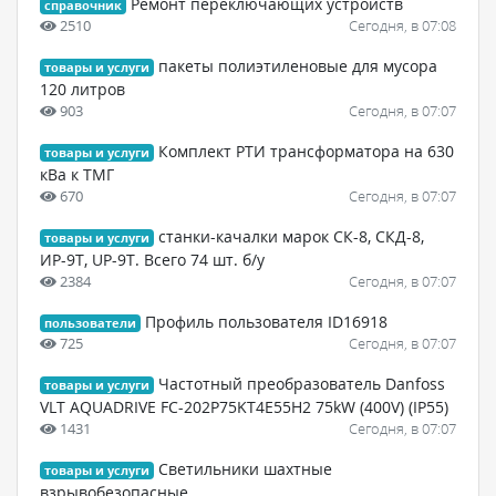
Ремонт переключающих устройств
справочник
2510
Сегодня, в 07:08
пакеты полиэтиленовые для мусора
товары и услуги
120 литров
903
Сегодня, в 07:07
Комплект РТИ трансформатора на 630
товары и услуги
кВа к ТМГ
670
Сегодня, в 07:07
станки-качалки марок СК-8, СКД-8,
товары и услуги
ИР-9Т, UP-9T. Всего 74 шт. б/у
2384
Сегодня, в 07:07
Профиль пользователя ID16918
пользователи
725
Сегодня, в 07:07
Частотный преобразователь Danfoss
товары и услуги
VLT AQUADRIVE FC-202P75KT4E55H2 75kW (400V) (IP55)
1431
Сегодня, в 07:07
Светильники шахтные
товары и услуги
взрывобезопасные