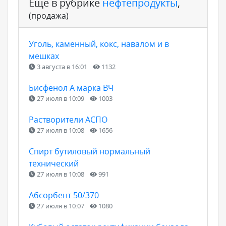
Ещё в рубрике
нефтепродукты
,
(продажа)
Уголь, каменный, кокс, навалом и в
мешках
3 августа в 16:01
1132
Бисфенол А марка ВЧ
27 июля в 10:09
1003
Растворители АСПО
27 июля в 10:08
1656
Спирт бутиловый нормальный
технический
27 июля в 10:08
991
Абсорбент 50/370
27 июля в 10:07
1080