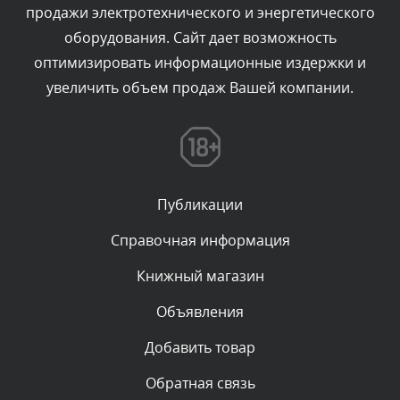
продажи электротехнического и энергетического
Текст комментария будет виден после проверки
оборудования. Сайт дает возможность
администратором.
Сегодня, в 00:04
оптимизировать информационные издержки и
увеличить объем продаж Вашей компании.
Комментарий проверяется
Текст комментария будет виден после проверки
администратором.
Вчера, в 23:39
Публикации
Комментарий проверяется
Текст комментария будет виден после проверки
Справочная информация
администратором.
Вчера, в 23:22
Книжный магазин
Объявления
Комментарий проверяется
Текст комментария будет виден после проверки
Добавить товар
администратором.
Вчера, в 23:04
Обратная связь