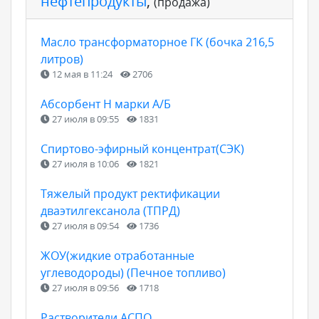
нефтепродукты
,
(продажа)
Масло трансформаторное ГК (бочка 216,5
литров)
12 мая в 11:24
2706
Абсорбент Н марки А/Б
27 июля в 09:55
1831
Спиртово-эфирный концентрат(СЭК)
27 июля в 10:06
1821
Тяжелый продукт ректификации
дваэтилгексанола (ТПРД)
27 июля в 09:54
1736
ЖОУ(жидкие отработанные
углеводороды) (Печное топливо)
27 июля в 09:56
1718
Растворители АСПО