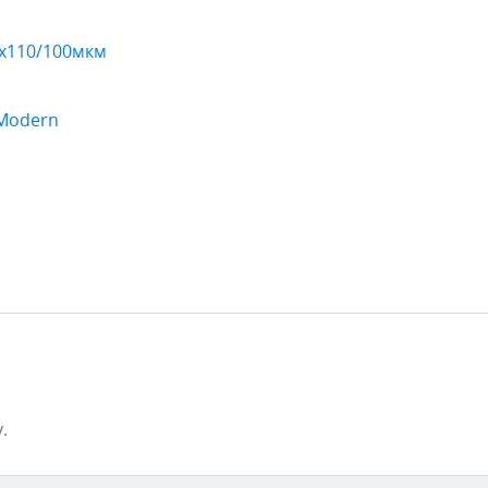
0х110/100мкм
 Modern
.