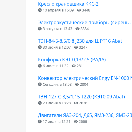
Кресло крановщика ККС-2
10 апреля в 16:09
3448
Электроакустические приборы (сирены, 
3 августа в 13:43
3384
ТЭН-84-5-8,5/0,8 J230 для ШРТ16 Abat
30 июня в 12:07
3247
Конфорка КЭТ-0,13/2,5 (РАДА)
6 июля в 11:32
2811
Конвектор электрический Engy EN-1000
Сегодня, в 13:58
2804
ТЭН-127-С-8,5/1,15 Т220 (КЭТ0,09 Abat)
23 июня в 18:28
2676
Двигатели ЯАЗ-204, Д65, ЯМЗ-236, ЯМЗ-2
17 июля в 12:21
2666