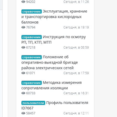
94202
Сегодня, в 11:26
Эксплуатация, хранение
справочник
и транспортировка кислородных
баллонов
76794
Сегодня, в 19:19
Инструкция по осмотру
справочник
РП, ТП, КТП, МТП
67218
Сегодня, в 08:59
Положение об
справочник
оперативно-выездной бригаде
района электрических сетей
61071
Сегодня, в 17:59
Методика измерения
справочник
сопротивления изоляции
60733
Сегодня, в 16:31
Профиль пользователя
пользователи
ID7667
58457
Сегодня, в 12:11