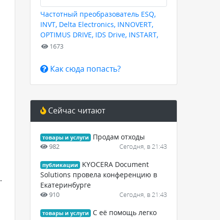
Частотный преобразователь ESQ,
INVT, Delta Electronics, INNOVERT,
OPTIMUS DRIVE, IDS Drive, INSTART,
HYUNDAI для любых задач
1673
Как сюда попасть?
Сейчас читают
Продам отходы
товары и услуги
982
Сегодня, в 21:43
KYOCERA Document
,
публикации
Solutions провела конференцию в
.
Екатеринбурге
910
Сегодня, в 21:43
С её помощь легко
товары и услуги