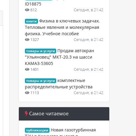
ID18875
612
Сегодня, в 21:42
Физика в ключевых задачах.
книги
Тепловые явления и молекулярная
физика. Учебное пособие
1327
Сегодня, в 21:42
Продам автокран
товары и услуги
"Ульяновец" МКТ-20.3 на шасси
КАМАЗ-53605
1401
Сегодня, в 21:42
комплектные
товары и услуги
распределительные устройства
1113
Сегодня, в 21:42
Самое читаемое
Новая газотурбинная
публикации