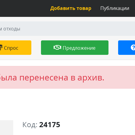
Добавить товар
Публикации
м отходы
Спрос
Предложение
была перенесена в архив.
Код:
24175