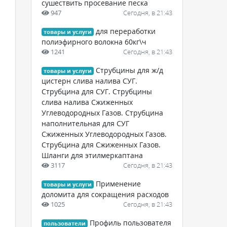
сушествить просевание песка
947
Сегодня, в 21:43
для переработки
товары и услуги
полиэфирного волокна 60кг\ч
1241
Сегодня, в 21:43
Струбцины для ж/д
товары и услуги
цистерн слива налива СУГ.
Струбцина для СУГ. Струбцины
слива налива Сжиженных
Углеводородных Газов. Струбцина
наполнительная для СУГ
Сжиженных Углеводородных Газов.
Струбцина для Сжиженных Газов.
Шланги для этилмеркаптана
3117
Сегодня, в 21:43
Применение
товары и услуги
доломита для сокращения расходов
1025
Сегодня, в 21:43
Профиль пользователя
пользователи