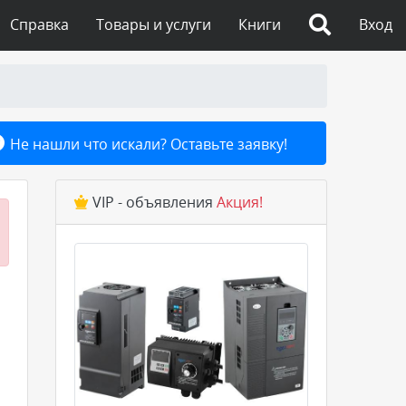
Справка
Товары и услуги
Книги
Вход
Не нашли что искали? Оставьте заявку!
VIP - объявления
Акция!