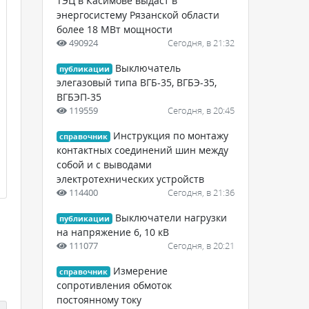
ТЭЦ в Касимове выдаст в
энергосистему Рязанской области
более 18 МВт мощности
490924
Сегодня, в 21:32
Выключатель
публикации
элегазовый типа ВГБ-35, ВГБЭ-35,
ВГБЭП-35
119559
Сегодня, в 20:45
Инструкция по монтажу
справочник
контактных соединений шин между
собой и с выводами
электротехнических устройств
114400
Сегодня, в 21:36
Выключатели нагрузки
публикации
на напряжение 6, 10 кВ
111077
Сегодня, в 20:21
Измерение
справочник
сопротивления обмоток
постоянному току