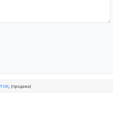
угое
,
(продажа)