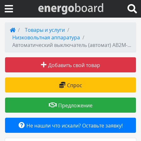
Вход на сайт
Товары и услуги
Низковольтная аппаратура
Поиск по сайту
Автоматический выключатель (автомат) АВ2М-20 Н/С/НВ/СВ от производителя
Публикации
Добавить свой товар
Справка
Спрос
Книги
Предложение
Товары и услуги
Не нашли что искали? Оставьте заявку!
Добавить товар или услугу