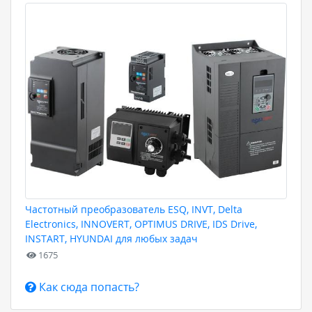
Частотный преобразователь ESQ, INVT, Delta
Electronics, INNOVERT, OPTIMUS DRIVE, IDS Drive,
INSTART, HYUNDAI для любых задач
1675
Как сюда попасть?