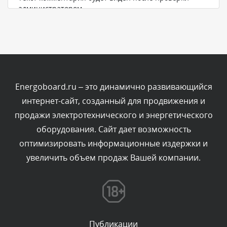
администратором.
Сегодня, в 00:51
Комментарий проверяется
Текст комментария будет виден после проверки
администратором.
Сегодня, в 00:45
Energoboard.ru – это динамично развивающийся
интернет-сайт, созданный для продвижения и
Комментарий проверяется
продажи электротехнического и энергетического
Текст комментария будет виден после проверки
оборудования. Сайт дает возможность
администратором.
Сегодня, в 00:40
оптимизировать информационные издержки и
увеличить объем продаж Вашей компании.
Комментарий проверяется
Текст комментария будет виден после проверки
администратором.
Сегодня, в 00:04
Публикации
Комментарий проверяется