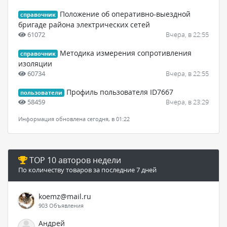
Положение об оперативно-выездной
справочник
бригаде района электрических сетей
61072
Вчера, в 22:55
Методика измерения сопротивления
справочник
изоляции
60734
Вчера, в 22:55
Профиль пользователя ID7667
пользователи
58459
Вчера, в 23:29
Информация обновлена сегодня, в 01:22
TOP 10 авторов недели
По количеству товаров за последние 7 дней
koemz@mail.ru
903 Объявления
Андрей