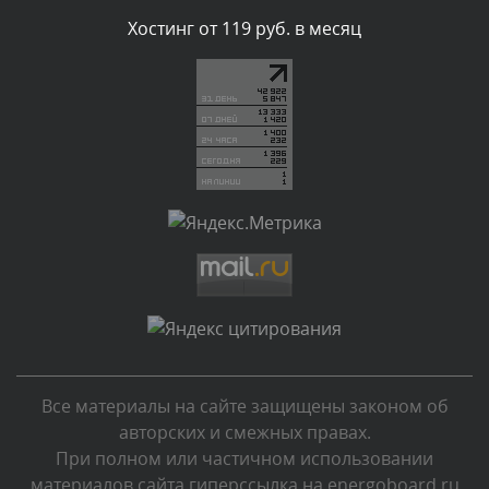
Комментарий проверяется
Хостинг от 119 руб. в месяц
Текст комментария будет виден после проверки
администратором.
Вчера, в 21:57
Комментарий проверяется
Текст комментария будет виден после проверки
администратором.
Вчера, в 21:44
Комментарий проверяется
Текст комментария будет виден после проверки
администратором.
Вчера, в 21:12
Все материалы на сайте защищены законом об
Комментарий проверяется
авторских и смежных правах.
Текст комментария будет виден после проверки
При полном или частичном использовании
администратором.
материалов сайта гиперссылка на energoboard.ru