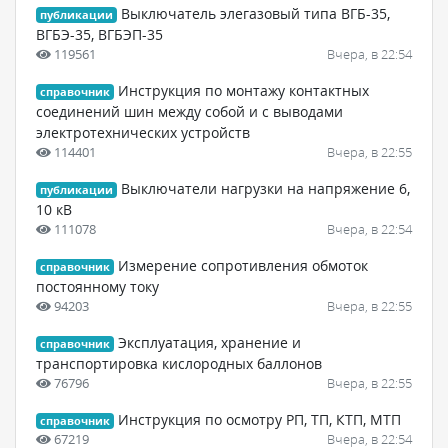
Выключатель элегазовый типа ВГБ-35,
публикации
ВГБЭ-35, ВГБЭП-35
119561
Вчера, в 22:54
Инструкция по монтажу контактных
справочник
соединений шин между собой и с выводами
электротехнических устройств
114401
Вчера, в 22:55
Выключатели нагрузки на напряжение 6,
публикации
10 кВ
111078
Вчера, в 22:54
Измерение сопротивления обмоток
справочник
постоянному току
94203
Вчера, в 22:55
Эксплуатация, хранение и
справочник
транспортировка кислородных баллонов
76796
Вчера, в 22:55
Инструкция по осмотру РП, ТП, КТП, МТП
справочник
67219
Вчера, в 22:54