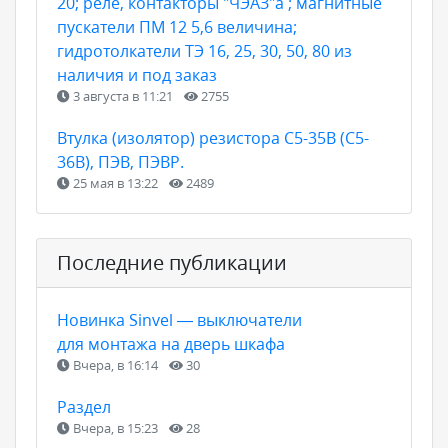
20; реле, контакторы "ЧЭАЗ"а ; магнитные
пускатели ПМ 12 5,6 величина;
гидротолкатели ТЭ 16, 25, 30, 50, 80 из
наличия и под заказ
3 августа в 11:21
2755
Втулка (изолятор) резистора С5-35В (С5-
36В), ПЭВ, ПЭВР.
25 мая в 13:22
2489
Последние публикации
Новинка Sinvel — выключатели
для монтажа на дверь шкафа
Вчера, в 16:14
30
Раздел
Вчера, в 15:23
28