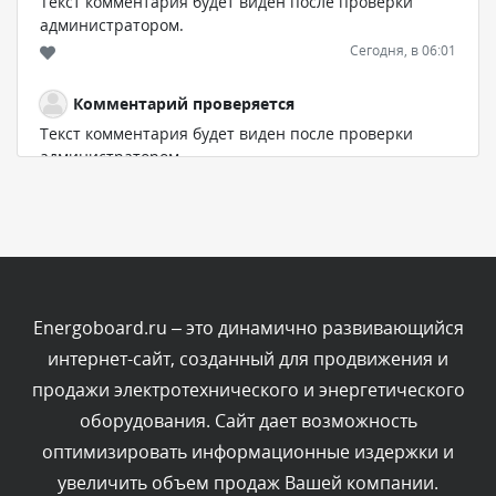
Текст комментария будет виден после проверки
администратором.
Сегодня, в 06:01
Комментарий проверяется
Текст комментария будет виден после проверки
администратором.
Сегодня, в 05:53
Комментарий проверяется
Текст комментария будет виден после проверки
администратором.
Сегодня, в 03:51
Energoboard.ru – это динамично развивающийся
интернет-сайт, созданный для продвижения и
Комментарий проверяется
продажи электротехнического и энергетического
Текст комментария будет виден после проверки
оборудования. Сайт дает возможность
администратором.
Сегодня, в 03:39
оптимизировать информационные издержки и
увеличить объем продаж Вашей компании.