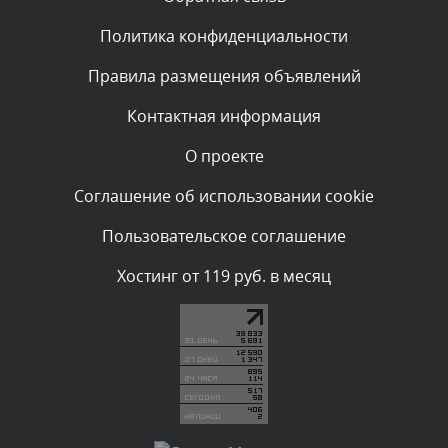
Политика конфиденциальности
Комментарий проверяется
Текст комментария будет виден после проверки
Правила размещения объявлений
администратором.
Сегодня, в 00:23
Контактная информация
О проекте
Комментарий проверяется
Текст комментария будет виден после проверки
Соглашение об использовании cookie
администратором.
Вчера, в 22:19
Пользовательское соглашение
Комментарий проверяется
Хостинг от 119 руб. в месяц
Текст комментария будет виден после проверки
администратором.
Вчера, в 20:10
Комментарий проверяется
Текст комментария будет виден после проверки
администратором.