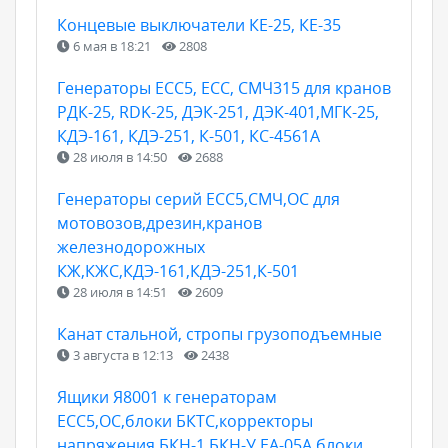
Концевые выключатели КЕ-25, КЕ-35
6 мая в 18:21
2808
Генераторы ЕСС5, ЕСС, СМЧ315 для кранов
РДК-25, RDK-25, ДЭК-251, ДЭК-401,МГК-25,
КДЭ-161, КДЭ-251, К-501, КС-4561А
28 июля в 14:50
2688
Генераторы серий ЕСС5,СМЧ,ОС для
мотовозов,дрезин,кранов
железнодорожных
КЖ,КЖС,КДЭ-161,КДЭ-251,К-501
28 июля в 14:51
2609
Канат стальной, стропы грузоподъемные
3 августа в 12:13
2438
Ящики Я8001 к генераторам
ЕСС5,ОС,блоки БКТС,корректоры
напряжения БКН-1,БКН-У,ЕА-05А,блоки