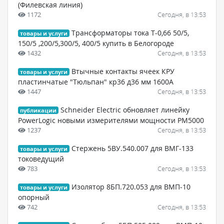
(Филевская линия)
1172
Сегодня, в 13:53
Трансформаторы тока Т-0,66 50/5,
товары и услуги
150/5 ,200/5,300/5, 400/5 купить в Белогороде
1432
Сегодня, в 13:53
Втычные контакты ячеек КРУ
товары и услуги
пластинчатые "Тюльпан" кр36 д36 мм 1600А
1447
Сегодня, в 13:53
Schneider Electric обновляет линейку
публикации
PowerLogic новыми измерителями мощности РМ5000
1237
Сегодня, в 13:53
Стержень 5ВУ.540.007 для ВМГ-133
товары и услуги
токоведущий
783
Сегодня, в 13:53
Изолятор 8БП.720.053 для ВМП-10
товары и услуги
опорный
742
Сегодня, в 13:53