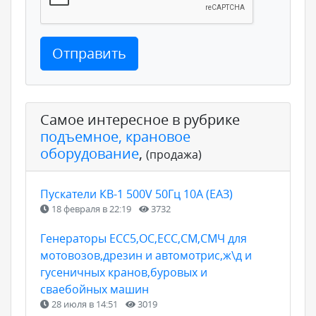
Отправить
Самое интересное в рубрике
подъемное, крановое
оборудование
,
(продажа)
Пускатели КВ-1 500V 50Гц 10А (ЕАЗ)
18 февраля в 22:19
3732
Генераторы ЕСС5,ОС,ЕСС,СМ,СМЧ для
мотовозов,дрезин и автомотрис,ж\д и
гусеничных кранов,буровых и
сваебойных машин
28 июля в 14:51
3019