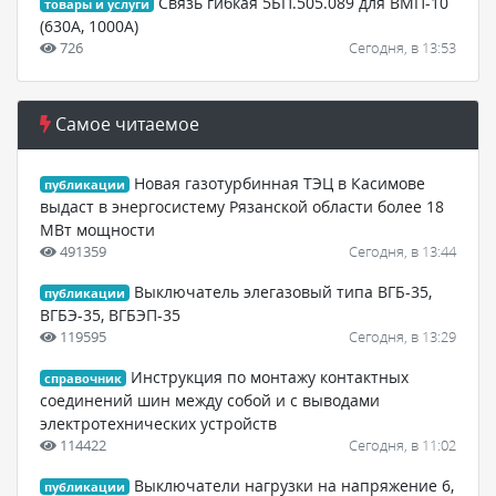
Связь гибкая 5БП.505.089 для ВМП-10
товары и услуги
(630А, 1000А)
726
Сегодня, в 13:53
Самое читаемое
Новая газотурбинная ТЭЦ в Касимове
публикации
выдаст в энергосистему Рязанской области более 18
МВт мощности
491359
Сегодня, в 13:44
Выключатель элегазовый типа ВГБ-35,
публикации
ВГБЭ-35, ВГБЭП-35
119595
Сегодня, в 13:29
Инструкция по монтажу контактных
справочник
соединений шин между собой и с выводами
электротехнических устройств
114422
Сегодня, в 11:02
Выключатели нагрузки на напряжение 6,
публикации