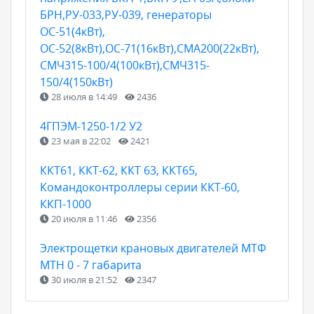
БРН,РУ-033,РУ-039, генераторы
ОС-51(4кВт),
ОС-52(8кВт),ОС-71(16кВт),СМА200(22кВт),
СМЧ315-100/4(100кВт),СМЧ315-
150/4(150кВт)
28 июля в 14:49
2436
4ГПЭМ-1250-1/2 У2
23 мая в 22:02
2421
ККТ61, ККТ-62, ККТ 63, ККТ65,
Командоконтроллеры серии ККТ-60,
ККП-1000
20 июля в 11:46
2356
Электрощетки крановых двигателей МТФ
МТН 0 - 7 габарита
30 июля в 21:52
2347