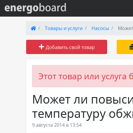
Вход на сайт
Товары и услуги
Насосы
Может
Поиск по сайту
Добавить свой товар
Публикации
Справка
Этот товар или услуга 
Книги
Может ли повыси
Товары и услуги
температуру обж
Добавить товар или услугу
9 августа 2014 в 13:54