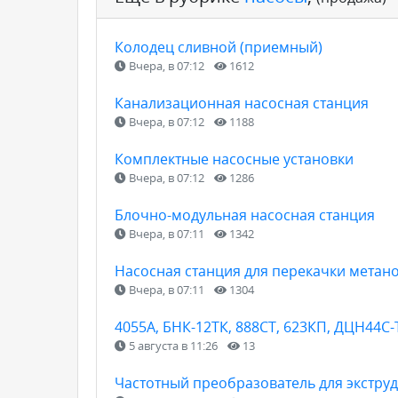
Колодец сливной (приемный)
Вчера, в 07:12
1612
Канализационная насосная станция
Вчера, в 07:12
1188
Комплектные насосные установки
Вчера, в 07:12
1286
Блочно-модульная насосная станция
Вчера, в 07:11
1342
Насосная станция для перекачки метан
Вчера, в 07:11
1304
4055А, БНК-12ТК, 888СТ, 623КП, ДЦН44С-
5 августа в 11:26
13
Частотный преобразователь для экструд