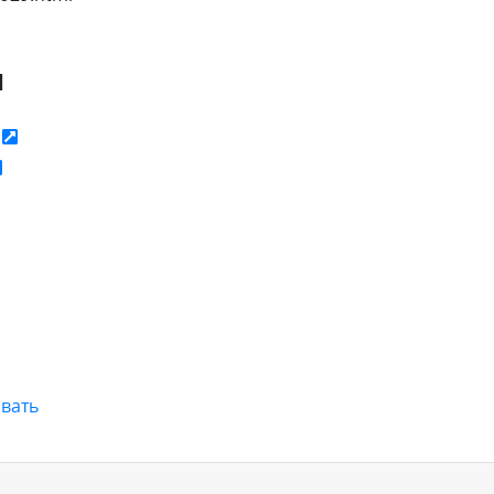
я
ь
вать