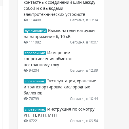
контактных соединений шин между
собой и с выводами
электротехнических устройств
114408
Сегодня, в 13:34
Выключатели нагрузки
публикации
на напряжение 6, 10 кВ
111082
Сегодня, в 10:07
Измерение
справочник
сопротивления обмоток
постоянному току
94204
Сегодня, в 12:39
Эксплуатация, хранение
справочник
и транспортировка кислородных
баллонов
76799
Сегодня, в 10:44
Инструкция по осмотру
справочник
РП, ТП, КТП, МТП
67221
Сегодня, в 09:54