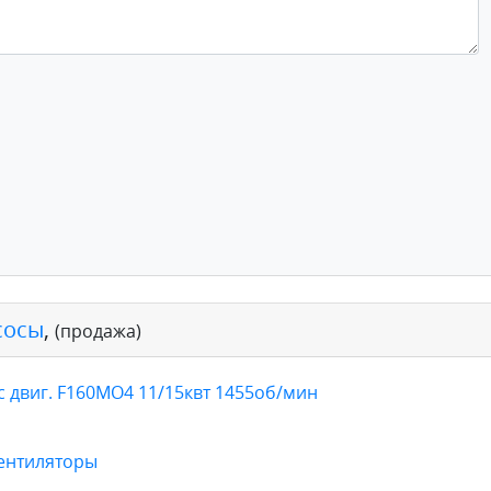
сосы
,
(продажа)
с двиг. F160MO4 11/15квт 1455об/мин
вентиляторы