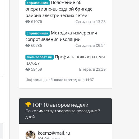
Положение об
справочник
оперативно-выездной бригаде
района электрических сетей
61076
Сегодня, в 13:28
Методика измерения
справочник
сопротивления изоляции
60736
Сегодня, в 09:54
Профиль пользователя
пользователи
ID7667
58459
Вчера, в 23:29
Информация обновлена сегодня, в 14:37
TOP 10 авторов недели
По количеству товаров за последние 7
дней
koemz@mail.ru
903 Объявления