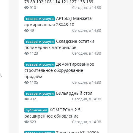
73 89 102 108 114 121 127 133 159.
910
Сегодня, в 14:38
AP1562J Манжета
товары и услуги
армированная 28X48-10
49
Сегодня, в 14:38
Складские остатки
товары и услуги
полимерных материалов
1123
Сегодня, в 14:38
Демонтированное
товары и услуги
строительное оборудование -
д
продаём
1105
Сегодня, в 14:38
Бильярдный стол
товары и услуги
932
Сегодня, в 14:38
КОМОРСАН 2.5:
публикации
расширенное обновление
623
Сегодня, в 14:38
Тиристоры KK-1000A