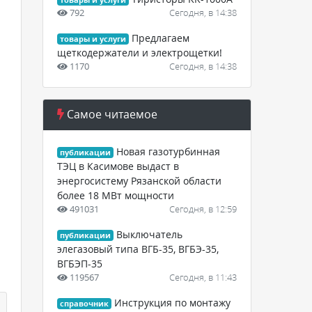
товары и услуги
792
Сегодня, в 14:38
Предлагаем
товары и услуги
щеткодержатели и электрощетки!
1170
Сегодня, в 14:38
Самое читаемое
Новая газотурбинная
публикации
ТЭЦ в Касимове выдаст в
энергосистему Рязанской области
более 18 МВт мощности
491031
Сегодня, в 12:59
Выключатель
публикации
элегазовый типа ВГБ-35, ВГБЭ-35,
ВГБЭП-35
119567
Сегодня, в 11:43
Инструкция по монтажу
справочник