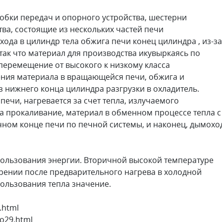
робки передач и опорного устройства, шестерни
тва, состоящие из нескольких частей печи
ода в цилиндр тела обжига печи конец цилиндра , из-за
так что материал для производства икувыркаясь по
перемещение от высокого к низкому класса
ения материала в вращающейся печи, обжига и
з нижнего конца цилиндра разгрузки в охладитель.
печи, нагревается за счет тепла, излучаемого
а прокаливание, материал в обменном процессе тепла с
чном конце печи по печной системы, и наконец, дымохо
пользования энергии. Вторичной высокой температуре
орении после предварительного нагрева в холодной
пользования тепла значение.
.html
o29.html