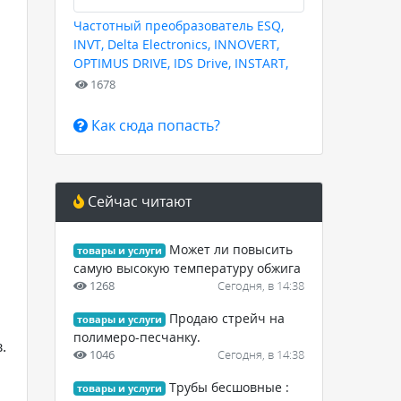
Частотный преобразователь ESQ,
INVT, Delta Electronics, INNOVERT,
OPTIMUS DRIVE, IDS Drive, INSTART,
HYUNDAI для любых задач
1678
Как сюда попасть?
Сейчас читают
Может ли повысить
товары и услуги
самую высокую температуру обжига
1268
Сегодня, в 14:38
Продаю стрейч на
товары и услуги
полимеро-песчанку.
.
1046
Сегодня, в 14:38
Трубы бесшовные :
товары и услуги