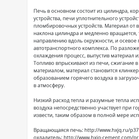
Печь в основном состоит из цилиндра, ко
устройства, печи уплотнительного устройс
пломбировочных устройств. Материал от вх
наклона цилиндра и медленно вращается, 
направлению вдоль окружности, и осевое 
автотранспортного комплекса. По разлож
охлаждения процесс, выпустив материал и
Топливо впрыскивают из печи, сжигание в 
материалом, материал становится клинкер
образованием горячего воздуха в загрузо
в атмосферу.
Низкий расход тепла и разумные тепла ис
воздуха непосредственно участвует при г
извести, таким образом в полной мере ис
Вращающаяся печь: http://www.hxjq.ru/p37
охладитель: http://www.hxjq-cement.com/pr