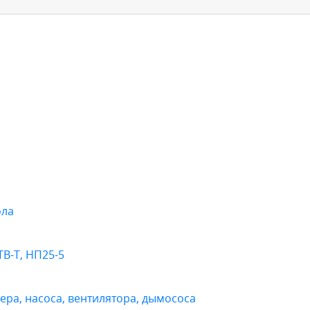
ола
ТВ-Т, НП25-5
ера, насоса, вентилятора, дымососа