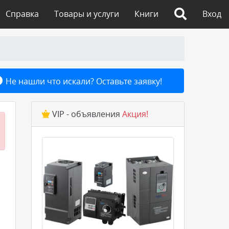
Справка
Товары и услуги
Книги
Вход
Не нашли что искали? Оставьте заявку!
VIP - объявления
Акция!