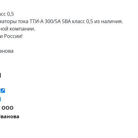
сс 0,5
оры тока ТТИ-А 300/5А 5ВА класс 0,5 из наличия.
тной компании.
и России!
ванова
я
ь
ш ООО
Иванова