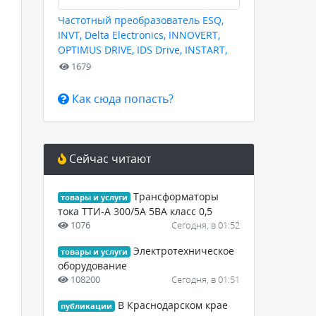
Частотный преобразователь ESQ,
INVT, Delta Electronics, INNOVERT,
OPTIMUS DRIVE, IDS Drive, INSTART,
HYUNDAI для любых задач
1679
Как сюда попасть?
Сейчас читают
Трансформаторы
товары и услуги
тока ТТИ-А 300/5А 5ВА класс 0,5
1076
Сегодня, в 01:52
Электротехническое
товары и услуги
оборудование
108200
Сегодня, в 01:51
В Краснодарском крае
публикации