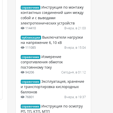
Инструкция по монтажу
справочник
контактных соединений шин между
собой и с выводами
электротехнических устройств
114410
Вчера, в 21:03
Выключатели нагрузки
публикации
на напряжение 6, 10 кВ
111085
Вчера, в 15:04
Измерение
справочник
сопротивления обмоток
постоянному току
94206
Сегодня, в 01:12
Эксплуатация, хранение
справочник
и транспортировка кислородных
баллонов
76801
Вчера, в 19:37
Инструкция по осмотру
справочник
РП, ТП, КТП, МТП