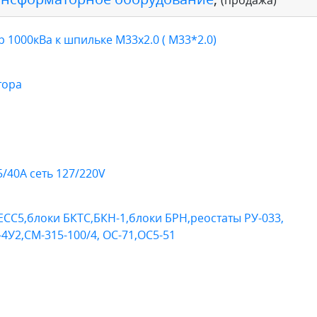
1000кВа к шпильке М33х2.0 ( М33*2.0)
тора
/40А сеть 127/220V
СС5,блоки БКТС,БКН-1,блоки БРН,реостаты РУ-033,
-4У2,СМ-315-100/4, ОС-71,ОС5-51