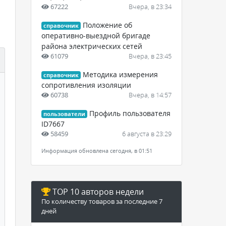
67222
Вчера, в 23:34
Положение об
справочник
оперативно-выездной бригаде
района электрических сетей
61079
Вчера, в 23:45
Методика измерения
справочник
сопротивления изоляции
60738
Вчера, в 14:57
Профиль пользователя
пользователи
ID7667
58459
6 августа в 23:29
Информация обновлена сегодня, в 01:51
TOP 10 авторов недели
По количеству товаров за последние 7
дней