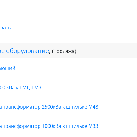
вать
е оборудование
,
(продажа)
жающий
0 кВа к ТМГ, ТМЗ
а трансформатор 2500кВа к шпильке М48
а трансформатор 1000кВа к шпильке М33