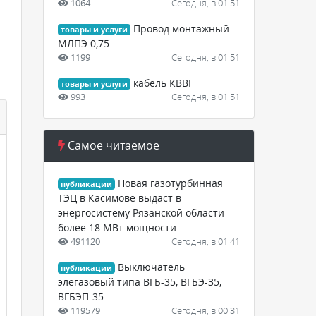
1064
Сегодня, в 01:51
Провод монтажный
товары и услуги
МЛПЭ 0,75
1199
Сегодня, в 01:51
кабель КВВГ
товары и услуги
993
Сегодня, в 01:51
Самое читаемое
Новая газотурбинная
публикации
ТЭЦ в Касимове выдаст в
энергосистему Рязанской области
более 18 МВт мощности
491120
Сегодня, в 01:41
Выключатель
публикации
элегазовый типа ВГБ-35, ВГБЭ-35,
ВГБЭП-35
119579
Сегодня, в 00:31