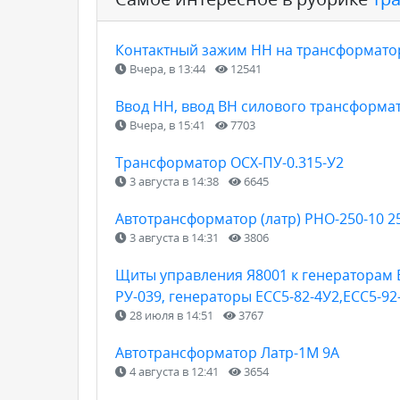
Контактный зажим НН на трансформатор 
Вчера, в 13:44
12541
Ввод НН, ввод ВН силового трансформа
Вчера, в 15:41
7703
Трансформатор ОСХ-ПУ-0.315-У2
3 августа в 14:38
6645
Автотрансформатор (латр) РНО-250-10 25
3 августа в 14:31
3806
Щиты управления Я8001 к генераторам Е
РУ-039, генераторы ЕСС5-82-4У2,ЕСС5-92
28 июля в 14:51
3767
Автотрансформатор Латр-1М 9А
4 августа в 12:41
3654