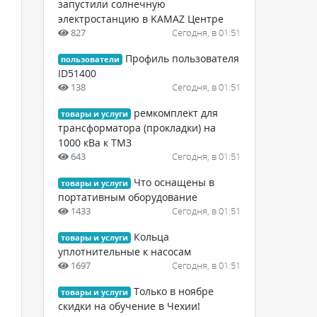
запустили солнечную
электростанцию в KAMAZ Центре
827
Сегодня, в 01:51
Профиль пользователя
пользователи
ID51400
138
Сегодня, в 01:51
ремкомплект для
товары и услуги
трансформатора (прокладки) на
1000 кВа к ТМЗ
643
Сегодня, в 01:51
Что оснащены в
товары и услуги
портативным оборудование
1433
Сегодня, в 01:51
Кольца
товары и услуги
уплотнительные к насосам
1697
Сегодня, в 01:51
Только в ноябре
товары и услуги
скидки на обучение в Чехии!