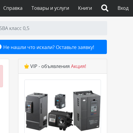
Справка
Товары и услуги
Книги
Вход
ВА класс 0,5
Не нашли что искали? Оставьте заявку!
VIP - объявления
Акция!